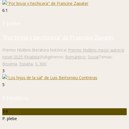
6.1
P. plebe
"Por bruja y hechicera" de Francine Zapater
Premio Hislibris literatura histórica:
Premio Hislibris mejor autor/a
novel 2025 (finalista)
Subgéneros:
Romántico
,
Social
Temas:
Brujería
,
España
,
S. XVII
3
5
P. Hislibris
7.9
P. plebe