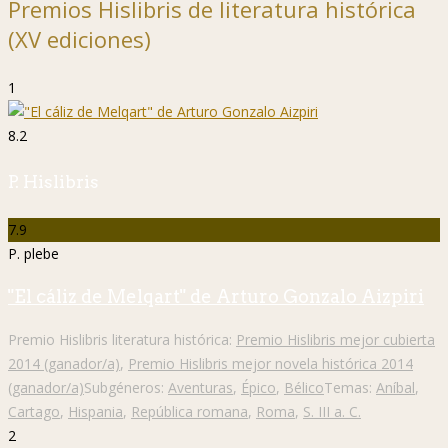
Premios Hislibris de literatura histórica
(XV ediciones)
1
8.2
P. Hislibris
7.9
P. plebe
"El cáliz de Melqart" de Arturo Gonzalo Aizpiri
Premio Hislibris literatura histórica:
Premio Hislibris mejor cubierta
2014 (ganador/a)
,
Premio Hislibris mejor novela histórica 2014
(ganador/a)
Subgéneros:
Aventuras
,
Épico
,
Bélico
Temas:
Aníbal
,
Cartago
,
Hispania
,
República romana
,
Roma
,
S. III a. C.
2