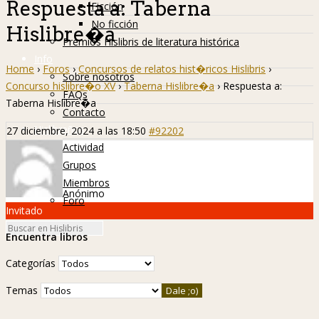
Respuesta a: Taberna
Ficción
No ficción
Hislibre�a
Premios Hislibris de literatura histórica
Info
Home
›
Foros
›
Concursos de relatos hist�ricos Hislibris
›
Sobre nosotros
Concurso hislibre�o XV
›
Taberna Hislibre�a
›
Respuesta a:
FAQs
Taberna Hislibre�a
Contacto
Hislibreños
27 diciembre, 2024 a las 18:50
#92202
Actividad
Grupos
Miembros
Anónimo
Foro
Invitado
Encuentra libros
Categorías
Temas