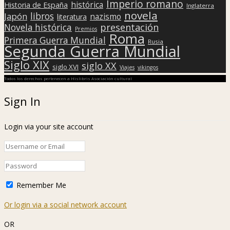
Imperio romano
histórica
Historia de España
Inglaterra
novela
libros
Japón
nazismo
literatura
presentación
Novela histórica
Premios
Roma
Primera Guerra Mundial
Rusia
Segunda Guerra Mundial
Siglo XIX
siglo XX
siglo XVI
Viajes
vikingos
Todos los derechos pertenecen a Hislibris Asociación cultural
Sign In
Login via your site account
Remember Me
Or login via a social network account
OR