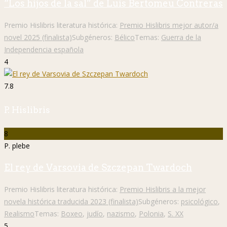
“Los hijos de la sal” de Luis Bertomeu Contreras
Premio Hislibris literatura histórica:
Premio Hislibris mejor autor/a
novel 2025 (finalista)
Subgéneros:
Bélico
Temas:
Guerra de la
Independencia española
4
7.8
P. Hislibris
8
P. plebe
El rey de Varsovia de Szczepan Twardoch
Premio Hislibris literatura histórica:
Premio Hislibris a la mejor
novela histórica traducida 2023 (finalista)
Subgéneros:
psicológico
,
Realismo
Temas:
Boxeo
,
judío
,
nazismo
,
Polonia
,
S. XX
5