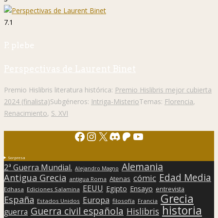
7.1
P. plebe
Perspectivas de Laurent Binet
Premio Hislibris literatura histórica:
Premio Hislibris mejor cubierta
2024 (finalista)
Subgéneros:
Intriga-Misterio
Temas:
Florencia
,
Renacimiento
,
S. XVI
Facebook
Instagram
X
Discord
Patreon
YouTube
Sorpresa
Alemania
2ª Guerra Mundial.
Alejandro Magno
Edad Media
Antigua Grecia
cómic
Atenas
antigua Roma
EEUU
Egipto
Ensayo
entrevista
Edhasa
Ediciones Salamina
Grecia
España
Europa
Estados Unidos
filosofía
Francia
historia
Guerra civil española
Hislibris
guerra