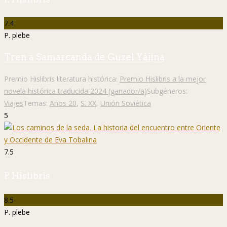
7.4
P. plebe
Tren a Samarcanda de Guzel Yájina
Premio Hislibris literatura histórica:
Premio Hislibris a la mejor
novela histórica traducida 2024 (ganador/a)
Subgéneros:
Viajes
Temas:
Años 20
,
S. XX
,
Unión Soviética
5
7.5
P. Hislibris
8.5
P. plebe