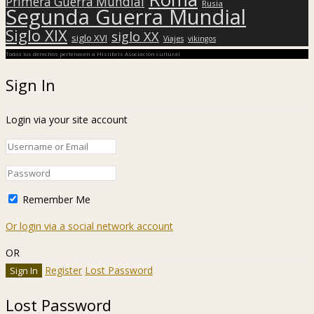
Primera Guerra Mundial
Rusia
Segunda Guerra Mundial
Siglo XIX
siglo XX
siglo XVI
Viajes
vikingos
Todos los derechos pertenecen a Hislibris Asociación cultural
Sign In
Login via your site account
Remember Me
Or login via a social network account
OR
Register
Lost Password
Lost Password