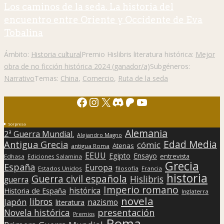
Los caminos de la seda. La historia del
encuentro entre Oriente y Occidente de Eva
Tobalina
Ámbito:
Historia cultural
Premio Hislibris literatura histórica:
Mejor
obra de no ficción histórica 2024 (ganador/a)
Subgéneros:
Narrativo
Temas:
China
,
Comercio
,
Ruta de la seda
Facebook
Instagram
X
Discord
Patreon
YouTube
Sorpresa
Alemania
2ª Guerra Mundial.
Alejandro Magno
Edad Media
Antigua Grecia
cómic
Atenas
antigua Roma
EEUU
Egipto
Ensayo
entrevista
Edhasa
Ediciones Salamina
Grecia
España
Europa
Estados Unidos
filosofía
Francia
historia
Guerra civil española
Hislibris
guerra
Imperio romano
histórica
Historia de España
Inglaterra
novela
libros
Japón
nazismo
literatura
presentación
Novela histórica
Premios
Roma