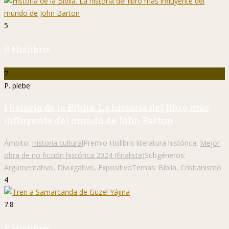
5
P. Hislibris
7
P. plebe
Historia de la Biblia. La historia del libro más
influyente del mundo de John Barton
Ámbito:
Historia cultural
Premio Hislibris literatura histórica:
Mejor
obra de no ficción histórica 2024 (finalista)
Subgéneros:
Argumentativo
,
Divulgativo
,
Expositivo
Temas:
Biblia
,
Cristianismo
4
7.8
P. Hislibris