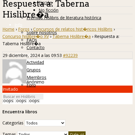
Respuesta a: Taberna
Ficción
No ficción
Hislibre�a
Premios Hislibris de literatura histórica
Info
Home
›
Foros
›
Concursos de relatos hist�ricos Hislibris
›
Sobre nosotros
Concurso hislibre�o XV
›
Taberna Hislibre�a
›
Respuesta a:
FAQs
Taberna Hislibre�a
Contacto
Hislibreños
29 diciembre, 2024 a las 09:53
#92239
Actividad
Grupos
Miembros
Anónimo
Foro
Invitado
:oops:
:oops:
:oops:
Encuentra libros
Categorías
Temas