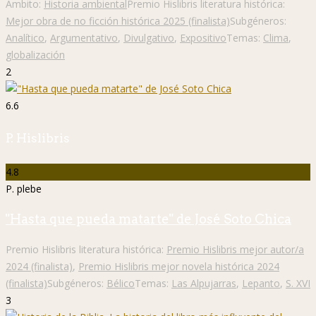
Ámbito:
Historia ambiental
Premio Hislibris literatura histórica:
Mejor obra de no ficción histórica 2025 (finalista)
Subgéneros:
Analítico
,
Argumentativo
,
Divulgativo
,
Expositivo
Temas:
Clima
,
globalización
2
6.6
P. Hislibris
4.8
P. plebe
"Hasta que pueda matarte" de José Soto Chica
Premio Hislibris literatura histórica:
Premio Hislibris mejor autor/a
2024 (finalista)
,
Premio Hislibris mejor novela histórica 2024
(finalista)
Subgéneros:
Bélico
Temas:
Las Alpujarras
,
Lepanto
,
S. XVI
3