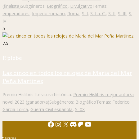
(finalista)
Subgéneros:
Biográfico
,
Divulgativo
Temas:
emperadores
,
Imperio romano
,
Roma
,
S. I
,
S. I a. C.
,
S. II
,
S. III
,
S.
IV
5
7.5
P. plebe
Las cinco en todos los relojes de María del Mar
Peña Martínez
Premio Hislibris literatura histórica:
Premio Hislibris mejor autor/a
novel 2023 (ganador/a)
Subgéneros:
Biográfico
Temas:
Federico
García Lorca
,
Guerra Civil española
,
S. XX
Facebook
Instagram
X
Discord
Patreon
YouTube
Sorpresa