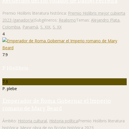
Recuerdos del río volador de Daniel Ferreira
Premio Hislibris literatura histórica:
Premio Hislibris mejor cubierta
2023 (ganador/a)
Subgéneros:
Realismo
Temas:
Alejandro Plata
,
Colombia
,
Panamá
,
S. XIX
,
S. XX
4
7.9
P. Hislibris
7.3
P. plebe
Emperador de Roma. Gobernar el Imperio
romano de Mary Beard
Ámbito:
Historia cultural
,
Historia política
Premio Hislibris literatura
histórica:
Mejor obra de no ficción histórica 2023