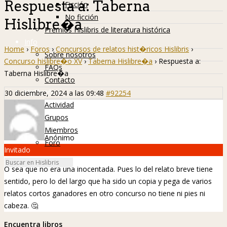
Respuesta a: Taberna
Ficción
No ficción
Hislibre�a
Premios Hislibris de literatura histórica
Info
Home
›
Foros
›
Concursos de relatos hist�ricos Hislibris
›
Sobre nosotros
Concurso hislibre�o XV
›
Taberna Hislibre�a
›
Respuesta a:
FAQs
Taberna Hislibre�a
Contacto
Hislibreños
30 diciembre, 2024 a las 09:48
#92254
Actividad
Grupos
Miembros
Anónimo
Foro
Invitado
O sea que no era una inocentada. Pues lo del relato breve tiene
sentido, pero lo del largo que ha sido un copia y pega de varios
relatos cortos ganadores en otro concurso no tiene ni pies ni
cabeza.
🤔
Encuentra libros