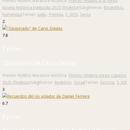
Premio Hislibris literatura histórica:
Premio Hislibris a la mejor
novela histórica traducida 2023 (finalista)
Subgéneros:
Biográfico
,
humanista
Temas:
judío
,
Polonia
,
S. XVIII
,
Secta
2
7.8
P. plebe
"Despejado" de Carys Davies
Premio Hislibris literatura histórica:
Premio Hislibris mejor cubierta
2025 (finalista)
Subgéneros:
Realismo
,
Social
Temas:
Escocia
,
S. XIX
3
6.7
P. plebe