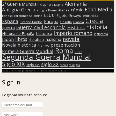
Alemania
2ª Guerra Mundial.
Alejandro Magno
Edad Media
Antigua Grecia
cómic
Atenas
antigua Roma
EEUU
Egipto
Ensayo
entrevista
Edhasa
Ediciones Salamina
Grecia
España
Europa
Estados Unidos
filosofía
Francia
historia
Guerra civil española
Hislibris
guerra
Imperio romano
histórica
Historia de España
Inglaterra
novela
libros
Japón
nazismo
literatura
presentación
Novela histórica
Premios
Roma
Primera Guerra Mundial
Rusia
Segunda Guerra Mundial
Siglo XIX
siglo XX
siglo XVI
Viajes
vikingos
Todos los derechos pertenecen a Hislibris Asociación cultural
Sign In
Login via your site account