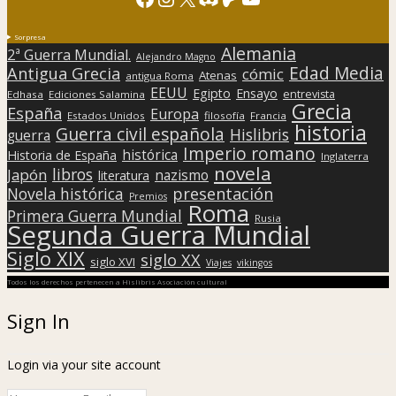
Sorpresa
Alemania
2ª Guerra Mundial.
Alejandro Magno
Edad Media
Antigua Grecia
cómic
Atenas
antigua Roma
EEUU
Egipto
Ensayo
entrevista
Edhasa
Ediciones Salamina
Grecia
España
Europa
Estados Unidos
filosofía
Francia
historia
Guerra civil española
Hislibris
guerra
Imperio romano
histórica
Historia de España
Inglaterra
novela
libros
Japón
nazismo
literatura
presentación
Novela histórica
Premios
Roma
Primera Guerra Mundial
Rusia
Segunda Guerra Mundial
Siglo XIX
siglo XX
siglo XVI
Viajes
vikingos
Todos los derechos pertenecen a Hislibris Asociación cultural
Sign In
Login via your site account