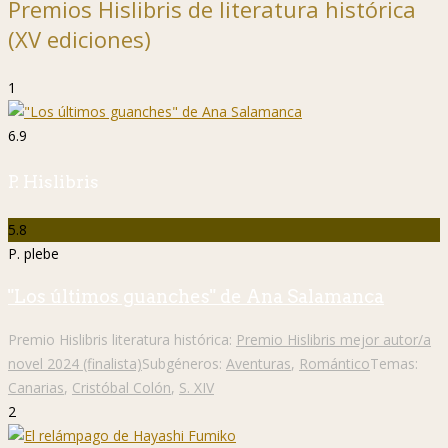
Premios Hislibris de literatura histórica
(XV ediciones)
1
6.9
P. Hislibris
5.8
P. plebe
"Los últimos guanches" de Ana Salamanca
Premio Hislibris literatura histórica:
Premio Hislibris mejor autor/a
novel 2024 (finalista)
Subgéneros:
Aventuras
,
Romántico
Temas:
Canarias
,
Cristóbal Colón
,
S. XIV
2