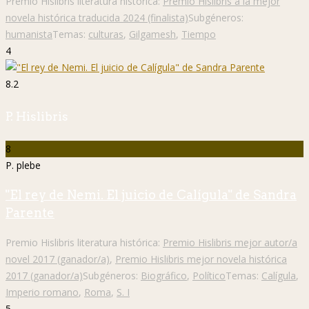
Premio Hislibris literatura histórica:
Premio Hislibris a la mejor
novela histórica traducida 2024 (finalista)
Subgéneros:
humanista
Temas:
culturas
,
Gilgamesh
,
Tiempo
4
8.2
P. Hislibris
8
P. plebe
"El rey de Nemi. El juicio de Calígula" de Sandra
Parente
Premio Hislibris literatura histórica:
Premio Hislibris mejor autor/a
novel 2017 (ganador/a)
,
Premio Hislibris mejor novela histórica
2017 (ganador/a)
Subgéneros:
Biográfico
,
Político
Temas:
Calígula
,
Imperio romano
,
Roma
,
S. I
5