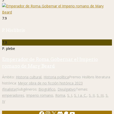
7.9
P. Hislibris
7.3
P. plebe
Emperador de Roma. Gobernar el Imperio
romano de Mary Beard
Ámbito:
Historia cultural
,
Historia política
Premio Hislibris literatura
histórica:
Mejor obra de no ficción histórica 2023
(finalista)
Subgéneros:
Biográfico
,
Divulgativo
Temas:
emperadores
,
Imperio romano
,
Roma
,
S. I
,
S. I a. C.
,
S. II
,
S. III
,
S.
IV
Facebook
Instagram
X
Discord
Patreon
YouTube