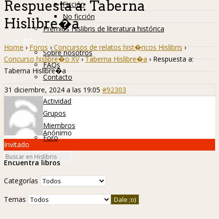
Respuesta a: Taberna
Ficción
No ficción
Hislibre�a
Premios Hislibris de literatura histórica
Info
Home
›
Foros
›
Concursos de relatos hist�ricos Hislibris
›
Sobre nosotros
Concurso hislibre�o XV
›
Taberna Hislibre�a
›
Respuesta a:
FAQs
Taberna Hislibre�a
Contacto
Hislibreños
31 diciembre, 2024 a las 19:05
#92303
Actividad
Grupos
Miembros
Anónimo
Foro
Invitado
Encuentra libros
Categorías
Temas