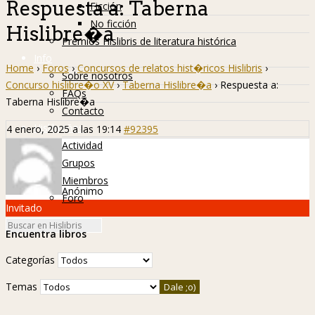
Respuesta a: Taberna
Ficción
No ficción
Hislibre�a
Premios Hislibris de literatura histórica
Info
Home
›
Foros
›
Concursos de relatos hist�ricos Hislibris
›
Sobre nosotros
Concurso hislibre�o XV
›
Taberna Hislibre�a
›
Respuesta a:
FAQs
Taberna Hislibre�a
Contacto
Hislibreños
4 enero, 2025 a las 19:14
#92395
Actividad
Grupos
Miembros
Anónimo
Foro
Invitado
Encuentra libros
Categorías
Temas