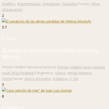
Analítico
,
Argumentativo
,
Divulgativo
,
Expositivo
Temas:
Clima
,
globalización
2
5.7
P. plebe
El sanatorio de las almas perdidas de Helena
Montufo
Premio Hislibris literatura histórica:
Premio Hislibris mejor autor/a
novel 2023 (finalista)
Subgéneros:
Gótico
,
Intriga-Misterio
,
Terror
Temas:
época victoriana
,
Inglaterra
,
S. XIX
3
8
P. Hislibris