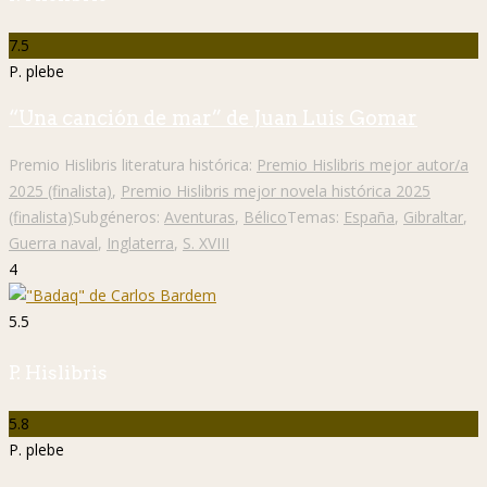
7.5
P. plebe
“Una canción de mar” de Juan Luis Gomar
Premio Hislibris literatura histórica:
Premio Hislibris mejor autor/a
2025 (finalista)
,
Premio Hislibris mejor novela histórica 2025
(finalista)
Subgéneros:
Aventuras
,
Bélico
Temas:
España
,
Gibraltar
,
Guerra naval
,
Inglaterra
,
S. XVIII
4
5.5
P. Hislibris
5.8
P. plebe