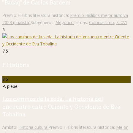
"Badaq" de Carlos Bardem
Premio Hislibris literatura histórica:
Premio Hislibris mejor autor/a
2023 (finalista)
Subgéneros:
Alegorico
Temas:
Colonialismo
,
S. XVI
5
7.5
P. Hislibris
8.5
P. plebe
Los caminos de la seda. La historia del
encuentro entre Oriente y Occidente de Eva
Tobalina
Ámbito:
Historia cultural
Premio Hislibris literatura histórica:
Mejor