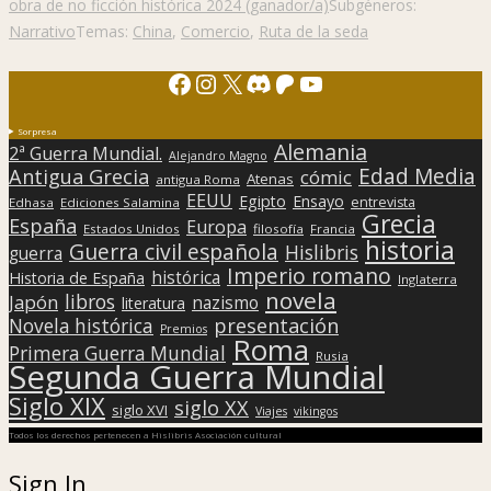
obra de no ficción histórica 2024 (ganador/a)
Subgéneros:
Narrativo
Temas:
China
,
Comercio
,
Ruta de la seda
Facebook
Instagram
X
Discord
Patreon
YouTube
Sorpresa
Alemania
2ª Guerra Mundial.
Alejandro Magno
Edad Media
Antigua Grecia
cómic
Atenas
antigua Roma
EEUU
Egipto
Ensayo
entrevista
Edhasa
Ediciones Salamina
Grecia
España
Europa
Estados Unidos
filosofía
Francia
historia
Guerra civil española
Hislibris
guerra
Imperio romano
histórica
Historia de España
Inglaterra
novela
libros
Japón
nazismo
literatura
presentación
Novela histórica
Premios
Roma
Primera Guerra Mundial
Rusia
Segunda Guerra Mundial
Siglo XIX
siglo XX
siglo XVI
Viajes
vikingos
Todos los derechos pertenecen a Hislibris Asociación cultural
Sign In