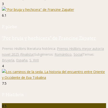
3
6.1
P. plebe
"Por bruja y hechicera" de Francine Zapater
Premio Hislibris literatura histórica:
Premio Hislibris mejor autor/a
novel 2025 (finalista)
Subgéneros:
Romántico
,
Social
Temas:
Brujería
,
España
,
S. XVII
4
7.5
P. Hislibris
8.5