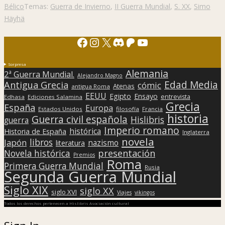
Bélico
Temas:
Guerra de Invierno
,
II Guerra Mundial
,
S. XX
,
Simo
Häyhä
Facebook
Instagram
X
Discord
Patreon
YouTube
Sorpresa
Alemania
2ª Guerra Mundial.
Alejandro Magno
Edad Media
Antigua Grecia
cómic
Atenas
antigua Roma
EEUU
Egipto
Ensayo
entrevista
Edhasa
Ediciones Salamina
Grecia
España
Europa
Estados Unidos
filosofía
Francia
historia
Guerra civil española
Hislibris
guerra
Imperio romano
histórica
Historia de España
Inglaterra
novela
libros
Japón
nazismo
literatura
presentación
Novela histórica
Premios
Roma
Primera Guerra Mundial
Rusia
Segunda Guerra Mundial
Siglo XIX
siglo XX
siglo XVI
Viajes
vikingos
Todos los derechos pertenecen a Hislibris Asociación cultural