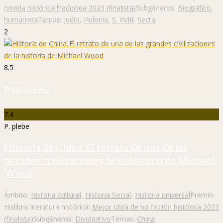
novela histórica traducida 2023 (finalista)
Subgéneros:
Biográfico
,
humanista
Temas:
judío
,
Polonia
,
S. XVIII
,
Secta
2
8.5
P. Hislibris
7.4
P. plebe
Historia de China. El retrato de una de las
grandes civilizaciones de la historia de Michael
Wood
Ámbito:
Historia cultural
,
Historia Social
,
Historia universal
Premio
Hislibris literatura histórica:
Mejor obra de no ficción histórica 2023
(finalista)
Subgéneros:
Divulgativo
Temas:
China