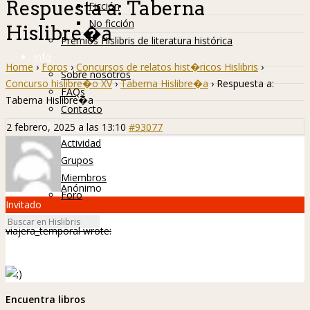
Respuesta a: Taberna
Ficción
No ficción
Hislibre�a
Premios Hislibris de literatura histórica
Info
Home
›
Foros
›
Concursos de relatos hist�ricos Hislibris
›
Sobre nosotros
Concurso hislibre�o XV
›
Taberna Hislibre�a
›
Respuesta a:
FAQs
Taberna Hislibre�a
Contacto
Hislibreños
2 febrero, 2025 a las 13:10
#93077
Actividad
Grupos
Miembros
Anónimo
Foro
Invitado
viajera_temporal wrote:
Encuentra libros