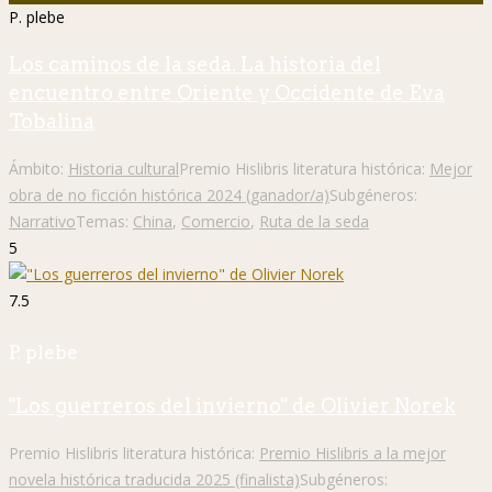
P. plebe
Los caminos de la seda. La historia del
encuentro entre Oriente y Occidente de Eva
Tobalina
Ámbito:
Historia cultural
Premio Hislibris literatura histórica:
Mejor
obra de no ficción histórica 2024 (ganador/a)
Subgéneros:
Narrativo
Temas:
China
,
Comercio
,
Ruta de la seda
5
7.5
P. plebe
"Los guerreros del invierno" de Olivier Norek
Premio Hislibris literatura histórica:
Premio Hislibris a la mejor
novela histórica traducida 2025 (finalista)
Subgéneros: