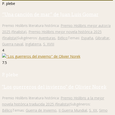
P. plebe
“Una canción de mar” de Juan Luis Gomar
Premio Hislibris literatura histórica:
Premio Hislibris mejor autor/a
2025 (finalista)
,
Premio Hislibris mejor novela histórica 2025
(finalista)
Subgéneros:
Aventuras
,
Bélico
Temas:
España
,
Gibraltar
,
Guerra naval
,
Inglaterra
,
S. XVIII
4
7.5
P. plebe
"Los guerreros del invierno" de Olivier Norek
Premio Hislibris literatura histórica:
Premio Hislibris a la mejor
novela histórica traducida 2025 (finalista)
Subgéneros:
Bélico
Temas:
Guerra de Invierno
,
II Guerra Mundial
,
S. XX
,
Simo