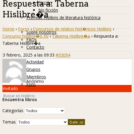
Respuesta a: Taberna
Ficción
No ficción
Hislibre�a
Premios Hislibris de literatura histórica
Info
Home
›
Foros
›
Concursos de relatos hist�ricos Hislibris
›
Sobre nosotros
Concurso hislibre�o XV
›
Taberna Hislibre�a
›
Respuesta a:
FAQs
Taberna Hislibre�a
Contacto
Hislibreños
3 febrero, 2025 a las 09:33
#93094
Actividad
Grupos
Miembros
Anónimo
Foro
Invitado
Encuentra libros
Categorías
Temas