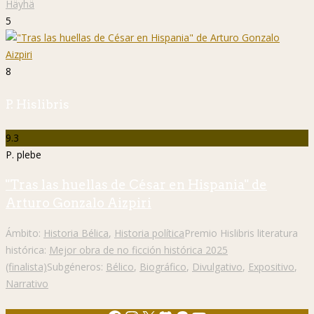
Häyhä
5
8
P. Hislibris
9.3
P. plebe
"Tras las huellas de César en Hispania" de
Arturo Gonzalo Aizpiri
Ámbito:
Historia Bélica
,
Historia política
Premio Hislibris literatura
histórica:
Mejor obra de no ficción histórica 2025
(finalista)
Subgéneros:
Bélico
,
Biográfico
,
Divulgativo
,
Expositivo
,
Narrativo