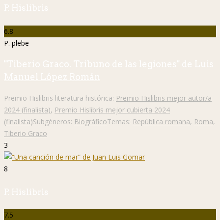
P. Hislibris
6.8
P. plebe
"Tiberio Graco. Tribuno de las legiones" de Luis
Manuel López Román
Premio Hislibris literatura histórica:
Premio Hislibris mejor autor/a
2024 (finalista)
,
Premio Hislibris mejor cubierta 2024
(finalista)
Subgéneros:
Biográfico
Temas:
República romana
,
Roma
,
Tiberio Graco
3
8
P. Hislibris
7.5