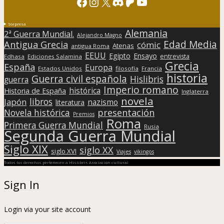
Facebook
Instagram
X
Discord
Patreon
YouTube
Sorpresa
Alemania
2ª Guerra Mundial.
Alejandro Magno
Edad Media
Antigua Grecia
cómic
Atenas
antigua Roma
EEUU
Egipto
Ensayo
entrevista
Edhasa
Ediciones Salamina
Grecia
España
Europa
Estados Unidos
filosofía
Francia
historia
Guerra civil española
Hislibris
guerra
Imperio romano
histórica
Historia de España
Inglaterra
novela
libros
Japón
nazismo
literatura
presentación
Novela histórica
Premios
Roma
Primera Guerra Mundial
Rusia
Segunda Guerra Mundial
Siglo XIX
siglo XX
siglo XVI
Viajes
vikingos
Todos los derechos pertenecen a Hislibris Asociación cultural
Sign In
Login via your site account