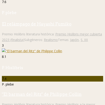
7.6
P. plebe
El relámpago de Hayashi Fumiko
Premio Hislibris literatura histórica:
Premio Hislibris mejor cubierta
2023 (finalista)
Subgéneros:
Realismo
Temas:
Japón
,
S. XX
3
8.1
P. Hislibris
7.4
P. plebe
"El barman del Ritz" de Philippe Collin
Premio Hislibris literatura histórica:
Premio Hislibris a la mejor