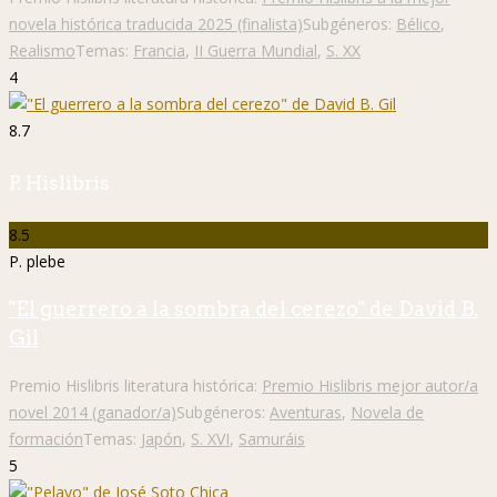
novela histórica traducida 2025 (finalista)
Subgéneros:
Bélico
,
Realismo
Temas:
Francia
,
II Guerra Mundial
,
S. XX
4
8.7
P. Hislibris
8.5
P. plebe
"El guerrero a la sombra del cerezo" de David B.
Gil
Premio Hislibris literatura histórica:
Premio Hislibris mejor autor/a
novel 2014 (ganador/a)
Subgéneros:
Aventuras
,
Novela de
formación
Temas:
Japón
,
S. XVI
,
Samuráis
5