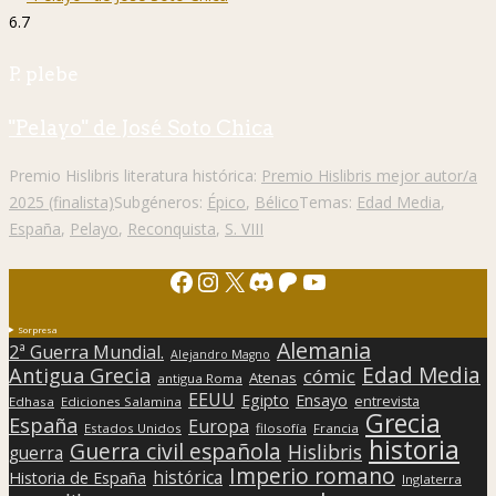
6.7
P. plebe
"Pelayo" de José Soto Chica
Premio Hislibris literatura histórica:
Premio Hislibris mejor autor/a
2025 (finalista)
Subgéneros:
Épico
,
Bélico
Temas:
Edad Media
,
España
,
Pelayo
,
Reconquista
,
S. VIII
Facebook
Instagram
X
Discord
Patreon
YouTube
Sorpresa
Alemania
2ª Guerra Mundial.
Alejandro Magno
Edad Media
Antigua Grecia
cómic
Atenas
antigua Roma
EEUU
Egipto
Ensayo
entrevista
Edhasa
Ediciones Salamina
Grecia
España
Europa
Estados Unidos
filosofía
Francia
historia
Guerra civil española
Hislibris
guerra
Imperio romano
histórica
Historia de España
Inglaterra