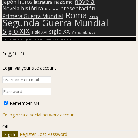
novela
libros
Japón
nazismo
literatura
presentación
Novela histórica
Premios
Roma
Primera Guerra Mundial
Rusia
Segunda Guerra Mundial
Siglo XIX
siglo XX
siglo XVI
Viajes
vikingos
Todos los derechos pertenecen a Hislibris Asociación cultural
Sign In
Login via your site account
Remember Me
Or login via a social network account
OR
Register
Lost Password