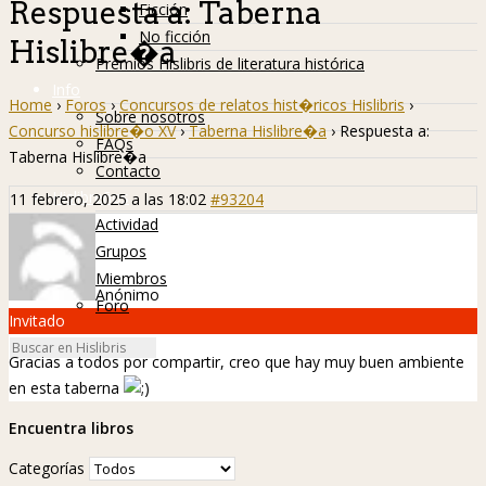
Respuesta a: Taberna
Ficción
No ficción
Hislibre�a
Premios Hislibris de literatura histórica
Info
Home
›
Foros
›
Concursos de relatos hist�ricos Hislibris
›
Sobre nosotros
Concurso hislibre�o XV
›
Taberna Hislibre�a
›
Respuesta a:
FAQs
Taberna Hislibre�a
Contacto
Hislibreños
11 febrero, 2025 a las 18:02
#93204
Actividad
Grupos
Miembros
Anónimo
Foro
Invitado
Gracias a todos por compartir, creo que hay muy buen ambiente
en esta taberna
Encuentra libros
Categorías