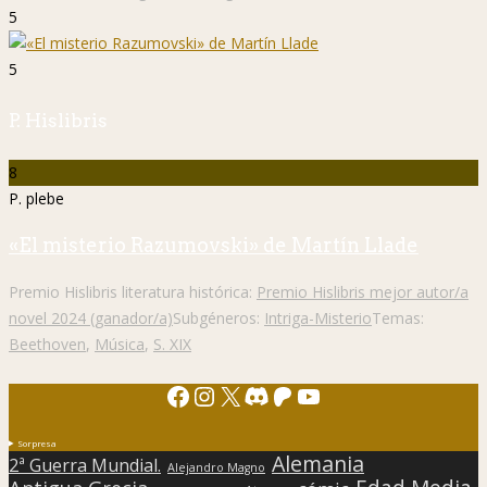
5
5
P. Hislibris
8
P. plebe
«El misterio Razumovski» de Martín Llade
Premio Hislibris literatura histórica:
Premio Hislibris mejor autor/a
novel 2024 (ganador/a)
Subgéneros:
Intriga-Misterio
Temas:
Beethoven
,
Música
,
S. XIX
Facebook
Instagram
X
Discord
Patreon
YouTube
Sorpresa
Alemania
2ª Guerra Mundial.
Alejandro Magno