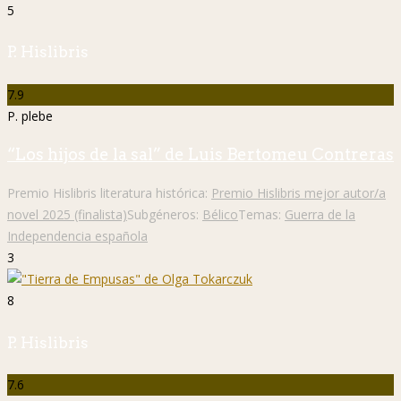
5
P. Hislibris
7.9
P. plebe
“Los hijos de la sal” de Luis Bertomeu Contreras
Premio Hislibris literatura histórica:
Premio Hislibris mejor autor/a
novel 2025 (finalista)
Subgéneros:
Bélico
Temas:
Guerra de la
Independencia española
3
8
P. Hislibris
7.6