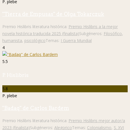
P. plebe
"Tierra de Empusas" de Olga Tokarczuk
Premio Hislibris literatura histórica:
Premio Hislibris a la mejor
novela histórica traducida 2025 (finalista)
Subgéneros:
Filosófico
,
humanista
,
psicológico
Temas:
I Guerra Mundial
4
5.5
P. Hislibris
5.8
P. plebe
"Badaq" de Carlos Bardem
Premio Hislibris literatura histórica:
Premio Hislibris mejor autor/a
2023 (finalista)
Subgéneros:
Alegorico
Temas:
Colonialismo
,
S. XVI