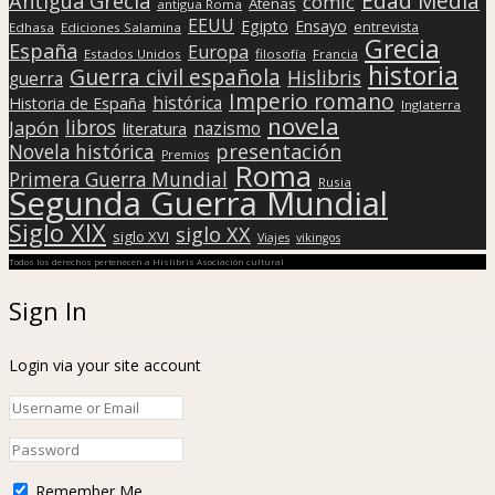
Edad Media
Antigua Grecia
cómic
Atenas
antigua Roma
EEUU
Egipto
Ensayo
entrevista
Edhasa
Ediciones Salamina
Grecia
España
Europa
Estados Unidos
filosofía
Francia
historia
Guerra civil española
Hislibris
guerra
Imperio romano
histórica
Historia de España
Inglaterra
novela
libros
Japón
nazismo
literatura
presentación
Novela histórica
Premios
Roma
Primera Guerra Mundial
Rusia
Segunda Guerra Mundial
Siglo XIX
siglo XX
siglo XVI
Viajes
vikingos
Todos los derechos pertenecen a Hislibris Asociación cultural
Sign In
Login via your site account
Remember Me