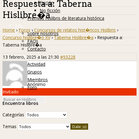
Respuesta a: Taberna
Ficción
No ficción
Hislibre�a
Premios Hislibris de literatura histórica
Info
Home
›
Foros
›
Concursos de relatos hist�ricos Hislibris
›
Sobre nosotros
Concurso hislibre�o XV
›
Taberna Hislibre�a
›
Respuesta a:
FAQs
Taberna Hislibre�a
Contacto
Hislibreños
13 febrero, 2025 a las 21:30
#93228
Actividad
Grupos
Miembros
Anónimo
Foro
Invitado
Encuentra libros
Categorías
Temas