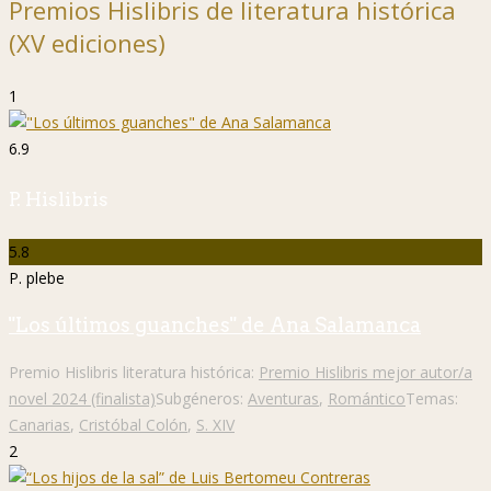
Premios Hislibris de literatura histórica
(XV ediciones)
1
6.9
P. Hislibris
5.8
P. plebe
"Los últimos guanches" de Ana Salamanca
Premio Hislibris literatura histórica:
Premio Hislibris mejor autor/a
novel 2024 (finalista)
Subgéneros:
Aventuras
,
Romántico
Temas:
Canarias
,
Cristóbal Colón
,
S. XIV
2