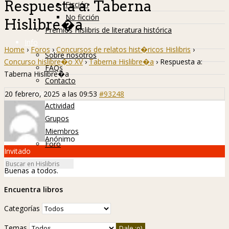
Respuesta a: Taberna
Ficción
No ficción
Hislibre�a
Premios Hislibris de literatura histórica
Info
Home
›
Foros
›
Concursos de relatos hist�ricos Hislibris
›
Sobre nosotros
Concurso hislibre�o XV
›
Taberna Hislibre�a
›
Respuesta a:
FAQs
Taberna Hislibre�a
Contacto
Hislibreños
20 febrero, 2025 a las 09:53
#93248
Actividad
Grupos
Miembros
Anónimo
Foro
Invitado
Buenas a todos.
Encuentra libros
Categorías
Temas