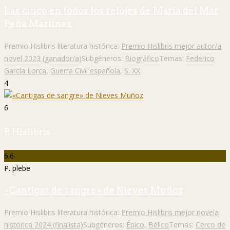
Las cinco en todos los relojes de María del Mar
Peña Martínez
Premio Hislibris literatura histórica:
Premio Hislibris mejor autor/a
novel 2023 (ganador/a)
Subgéneros:
Biográfico
Temas:
Federico
García Lorca
,
Guerra Civil española
,
S. XX
4
6
P. Hislibris
6.6
P. plebe
«Cantigas de sangre» de Nieves Muñoz
Premio Hislibris literatura histórica:
Premio Hislibris mejor novela
histórica 2024 (finalista)
Subgéneros:
Épico
,
Bélico
Temas:
Cerco de