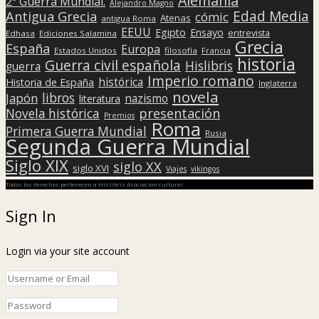
Alemania
2ª Guerra Mundial.
Alejandro Magno
Edad Media
Antigua Grecia
cómic
Atenas
antigua Roma
EEUU
Egipto
Ensayo
entrevista
Edhasa
Ediciones Salamina
Grecia
España
Europa
Estados Unidos
filosofía
Francia
historia
Guerra civil española
Hislibris
guerra
Imperio romano
histórica
Historia de España
Inglaterra
novela
libros
Japón
nazismo
literatura
presentación
Novela histórica
Premios
Roma
Primera Guerra Mundial
Rusia
Segunda Guerra Mundial
Siglo XIX
siglo XX
siglo XVI
Viajes
vikingos
Todos los derechos pertenecen a Hislibris Asociación cultural
Sign In
Login via your site account