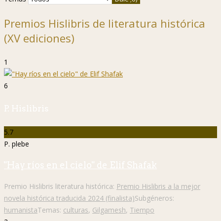
Premios Hislibris de literatura histórica
(XV ediciones)
1
6
P. Hislibris
5.7
P. plebe
"Hay ríos en el cielo" de Elif Shafak
Premio Hislibris literatura histórica:
Premio Hislibris a la mejor
novela histórica traducida 2024 (finalista)
Subgéneros:
humanista
Temas:
culturas
,
Gilgamesh
,
Tiempo