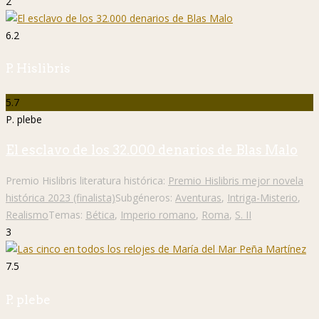
2
6.2
P. Hislibris
5.7
P. plebe
El esclavo de los 32.000 denarios de Blas Malo
Premio Hislibris literatura histórica:
Premio Hislibris mejor novela
histórica 2023 (finalista)
Subgéneros:
Aventuras
,
Intriga-Misterio
,
Realismo
Temas:
Bética
,
Imperio romano
,
Roma
,
S. II
3
7.5
P. plebe