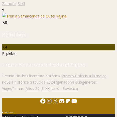
Zamora
,
S. XI
5
7.8
P. Hislibris
7.4
P. plebe
Tren a Samarcanda de Guzel Yájina
Premio Hislibris literatura histórica:
Premio Hislibris a la mejor
novela histórica traducida 2024 (ganador/a)
Subgéneros:
Viajes
Temas:
Años 20
,
S. XX
,
Unión Soviética
Facebook
Instagram
X
Discord
Patreon
YouTube
Sorpresa