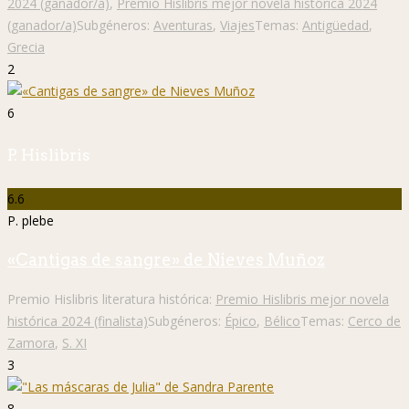
2024 (ganador/a)
,
Premio Hislibris mejor novela histórica 2024
(ganador/a)
Subgéneros:
Aventuras
,
Viajes
Temas:
Antigüedad
,
Grecia
2
6
P. Hislibris
6.6
P. plebe
«Cantigas de sangre» de Nieves Muñoz
Premio Hislibris literatura histórica:
Premio Hislibris mejor novela
histórica 2024 (finalista)
Subgéneros:
Épico
,
Bélico
Temas:
Cerco de
Zamora
,
S. XI
3
8