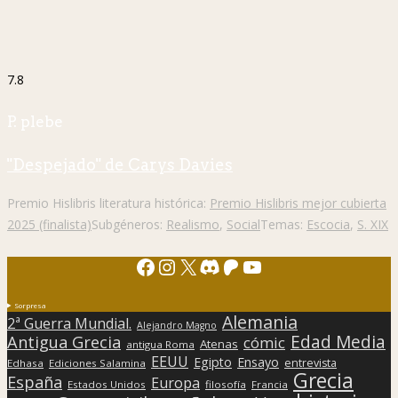
7.8
P. plebe
"Despejado" de Carys Davies
Premio Hislibris literatura histórica:
Premio Hislibris mejor cubierta
2025 (finalista)
Subgéneros:
Realismo
,
Social
Temas:
Escocia
,
S. XIX
Facebook
Instagram
X
Discord
Patreon
YouTube
Sorpresa
Alemania
2ª Guerra Mundial.
Alejandro Magno
Edad Media
Antigua Grecia
cómic
Atenas
antigua Roma
EEUU
Egipto
Ensayo
entrevista
Edhasa
Ediciones Salamina
Grecia
España
Europa
Estados Unidos
filosofía
Francia