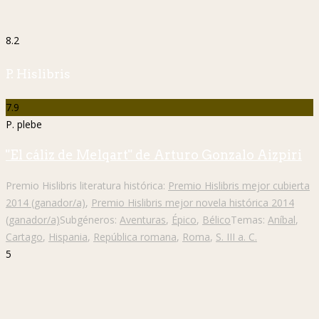
8.2
P. Hislibris
7.9
P. plebe
"El cáliz de Melqart" de Arturo Gonzalo Aizpiri
Premio Hislibris literatura histórica:
Premio Hislibris mejor cubierta
2014 (ganador/a)
,
Premio Hislibris mejor novela histórica 2014
(ganador/a)
Subgéneros:
Aventuras
,
Épico
,
Bélico
Temas:
Aníbal
,
Cartago
,
Hispania
,
República romana
,
Roma
,
S. III a. C.
5