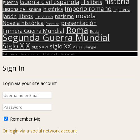
historia
Guerra civil española
Hislibris
guerra
Imperio romano
histórica
Historia de España
Inglaterra
novela
libros
Japón
nazismo
literatura
presentación
Novela histórica
Premios
Roma
Primera Guerra Mundial
Rusia
Segunda Guerra Mundial
Siglo XIX
siglo XX
siglo XVI
Viajes
vikingos
Todos los derechos pertenecen a Hislibris Asociación cultural
Sign In
Login via your site account
Remember Me
Or login via a social network account