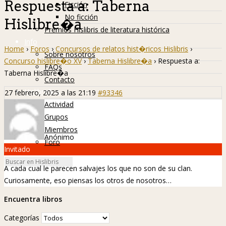
Respuesta a: Taberna
Ficción
No ficción
Hislibre�a
Premios Hislibris de literatura histórica
Info
Home
›
Foros
›
Concursos de relatos hist�ricos Hislibris
›
Sobre nosotros
Concurso hislibre�o XV
›
Taberna Hislibre�a
›
Respuesta a:
FAQs
Taberna Hislibre�a
Contacto
Hislibreños
27 febrero, 2025 a las 21:19
#93346
Actividad
Grupos
Miembros
Anónimo
Foro
Invitado
A cada cual le parecen salvajes los que no son de su clan.
Curiosamente, eso piensas los otros de nosotros…
Encuentra libros
Categorías