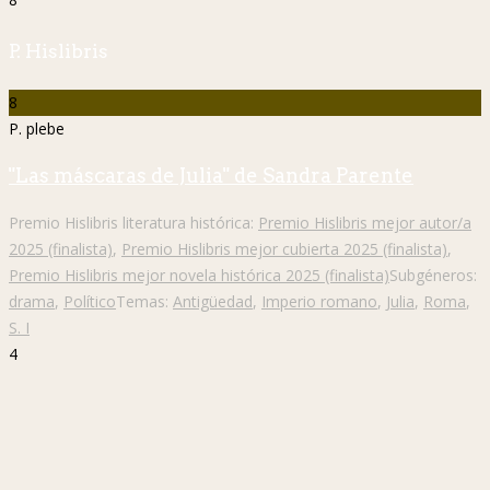
P. Hislibris
8
P. plebe
"Las máscaras de Julia" de Sandra Parente
Premio Hislibris literatura histórica:
Premio Hislibris mejor autor/a
2025 (finalista)
,
Premio Hislibris mejor cubierta 2025 (finalista)
,
Premio Hislibris mejor novela histórica 2025 (finalista)
Subgéneros:
drama
,
Político
Temas:
Antigüedad
,
Imperio romano
,
Julia
,
Roma
,
S. I
4