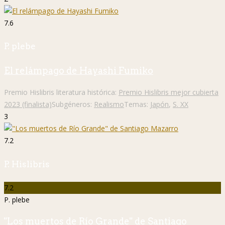
7.6
P. plebe
El relámpago de Hayashi Fumiko
Premio Hislibris literatura histórica:
Premio Hislibris mejor cubierta
2023 (finalista)
Subgéneros:
Realismo
Temas:
Japón
,
S. XX
3
7.2
P. Hislibris
7.2
P. plebe
"Los muertos de Río Grande" de Santiago