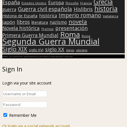
Grecia
España
Europa
Estados Unidos
filosofía
Francia
historia
Guerra civil española
Hislibris
guerra
Imperio romano
histórica
Historia de España
Inglaterra
novela
libros
Japón
nazismo
literatura
presentación
Novela histórica
Premios
Roma
Primera Guerra Mundial
Rusia
Segunda Guerra Mundial
Siglo XIX
siglo XX
siglo XVI
Viajes
vikingos
Todos los derechos pertenecen a Hislibris Asociación cultural
Sign In
Login via your site account
Remember Me
Or login via a social network account