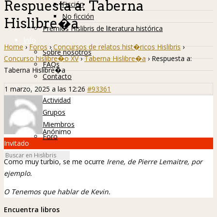
Respuesta a: Taberna
Ficción
No ficción
Hislibre�a
Premios Hislibris de literatura histórica
Info
Home
›
Foros
›
Concursos de relatos hist�ricos Hislibris
›
Sobre nosotros
Concurso hislibre�o XV
›
Taberna Hislibre�a
›
Respuesta a:
FAQs
Taberna Hislibre�a
Contacto
Hislibreños
1 marzo, 2025 a las 12:26
#93361
Actividad
Grupos
Miembros
Anónimo
Foro
Invitado
Como muy turbio, se me ocurre
Irene
, de Pierre Lemaitre, por
ejemplo.
O
Tenemos que hablar de Kevin
.
Encuentra libros