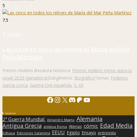
5
7.5
P. plebe
Las cinco en todos los relojes de María del Mar
Peña Martínez
Premio Hislibris literatura histórica:
Premio Hislibris mejor autor/a
novel 2023 (ganador/a)
Subgéneros:
Biográfico
Temas:
Federico
García Lorca
,
Guerra Civil española
,
S. XX
Facebook
Instagram
X
Discord
Patreon
YouTube
Sorpresa
Alemania
2ª Guerra Mundial.
Alejandro Magno
Edad Media
Antigua Grecia
cómic
Atenas
antigua Roma
EEUU
Egipto
Ensayo
entrevista
Edhasa
Ediciones Salamina