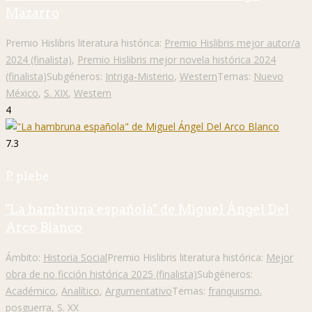
Mazarro
Premio Hislibris literatura histórica:
Premio Hislibris mejor autor/a
2024 (finalista)
,
Premio Hislibris mejor novela histórica 2024
(finalista)
Subgéneros:
Intriga-Misterio
,
Western
Temas:
Nuevo
México
,
S. XIX
,
Western
4
7.3
P. plebe
"La hambruna española" de Miguel Ángel Del
Arco Blanco
Ámbito:
Historia Social
Premio Hislibris literatura histórica:
Mejor
obra de no ficción histórica 2025 (finalista)
Subgéneros:
Académico
,
Analítico
,
Argumentativo
Temas:
franquismo
,
posguerra
,
S. XX