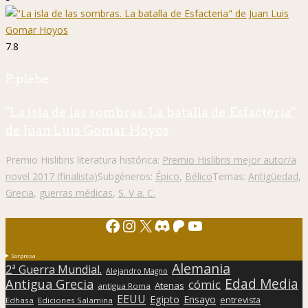
7.8
P. plebe
"La isla de las sombras. La batalla de Esfacteria"
de Juan Luis Gomar Hoyos
Premio Hislibris literatura histórica:
Premio Hislibris mejor autor/a
novel 2017 (finalista)
Subgéneros:
Épico
,
Bélico
Temas:
Antigüedad
,
Grecia
,
guerras médicas
,
S. V a. C.
Facebook
Instagram
X
Discord
Patreon
YouTube
Sorpresa
Alemania
2ª Guerra Mundial.
Alejandro Magno
Edad Media
Antigua Grecia
cómic
Atenas
antigua Roma
EEUU
Egipto
Ensayo
entrevista
Edhasa
Ediciones Salamina