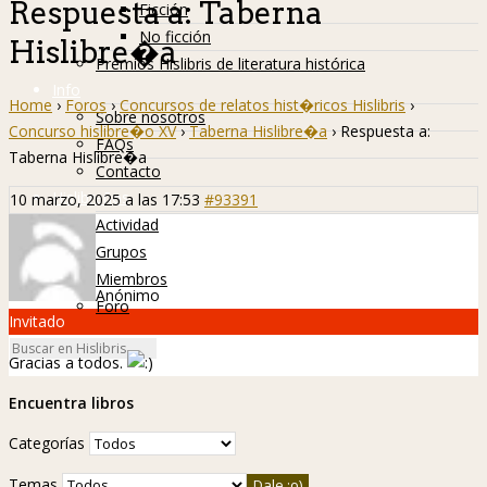
Respuesta a: Taberna
Ficción
No ficción
Hislibre�a
Premios Hislibris de literatura histórica
Info
Home
›
Foros
›
Concursos de relatos hist�ricos Hislibris
›
Sobre nosotros
Concurso hislibre�o XV
›
Taberna Hislibre�a
›
Respuesta a:
FAQs
Taberna Hislibre�a
Contacto
Hislibreños
10 marzo, 2025 a las 17:53
#93391
Actividad
Grupos
Miembros
Anónimo
Foro
Invitado
Gracias a todos.
Encuentra libros
Categorías
Temas