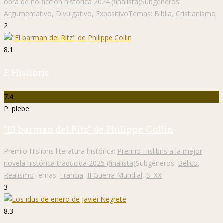
obra de no ficción histórica 2024 (finalista)
Subgéneros:
Argumentativo
,
Divulgativo
,
Expositivo
Temas:
Biblia
,
Cristianismo
2
8.1
P. Hislibris
7.4
P. plebe
"El barman del Ritz" de Philippe Collin
Premio Hislibris literatura histórica:
Premio Hislibris a la mejor
novela histórica traducida 2025 (finalista)
Subgéneros:
Bélico
,
Realismo
Temas:
Francia
,
II Guerra Mundial
,
S. XX
3
8.3