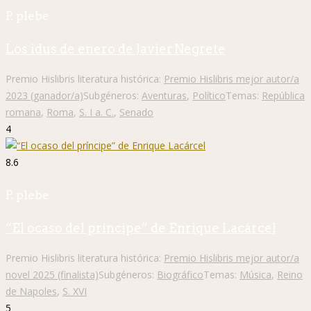
P. plebe
Los idus de enero de Javier Negrete
Premio Hislibris literatura histórica:
Premio Hislibris mejor autor/a
2023 (ganador/a)
Subgéneros:
Aventuras
,
Político
Temas:
República
romana
,
Roma
,
S. I a. C.
,
Senado
4
8.6
P. plebe
“El ocaso del príncipe” de Enrique Lacárcel
Premio Hislibris literatura histórica:
Premio Hislibris mejor autor/a
novel 2025 (finalista)
Subgéneros:
Biográfico
Temas:
Música
,
Reino
de Napoles
,
S. XVI
5