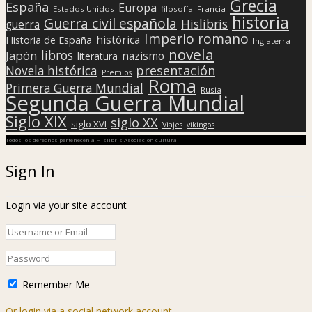
Grecia
España
Europa
Estados Unidos
filosofía
Francia
historia
Guerra civil española
Hislibris
guerra
Imperio romano
histórica
Historia de España
Inglaterra
novela
libros
Japón
nazismo
literatura
presentación
Novela histórica
Premios
Roma
Primera Guerra Mundial
Rusia
Segunda Guerra Mundial
Siglo XIX
siglo XX
siglo XVI
Viajes
vikingos
Todos los derechos pertenecen a Hislibris Asociación cultural
Sign In
Login via your site account
Remember Me
Or login via a social network account