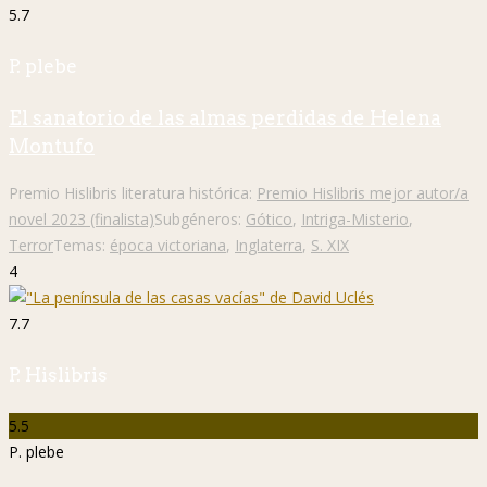
5.7
P. plebe
El sanatorio de las almas perdidas de Helena
Montufo
Premio Hislibris literatura histórica:
Premio Hislibris mejor autor/a
novel 2023 (finalista)
Subgéneros:
Gótico
,
Intriga-Misterio
,
Terror
Temas:
época victoriana
,
Inglaterra
,
S. XIX
4
7.7
P. Hislibris
5.5
P. plebe