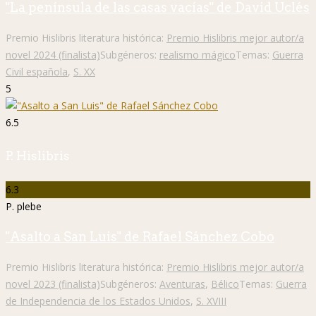
"La península de las casas vacías" de David Uclés
Premio Hislibris literatura histórica:
Premio Hislibris mejor autor/a
novel 2024 (finalista)
Subgéneros:
realismo mágico
Temas:
Guerra
Civil española
,
S. XX
5
6.5
P. Hislibris
6.3
P. plebe
"Asalto a San Luis" de Rafael Sánchez Cobo
Premio Hislibris literatura histórica:
Premio Hislibris mejor autor/a
novel 2023 (finalista)
Subgéneros:
Aventuras
,
Bélico
Temas:
Guerra
de Independencia de los Estados Unidos
,
S. XVIII