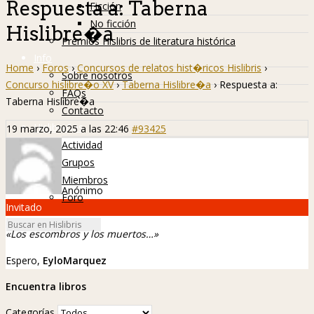
Respuesta a: Taberna
Ficción
No ficción
Hislibre�a
Premios Hislibris de literatura histórica
Info
Home
›
Foros
›
Concursos de relatos hist�ricos Hislibris
›
Sobre nosotros
Concurso hislibre�o XV
›
Taberna Hislibre�a
›
Respuesta a:
FAQs
Taberna Hislibre�a
Contacto
Hislibreños
19 marzo, 2025 a las 22:46
#93425
Actividad
Grupos
Miembros
Anónimo
Foro
Invitado
«Los escombros y los muertos…»
Espero,
EyloMarquez
Encuentra libros
Categorías