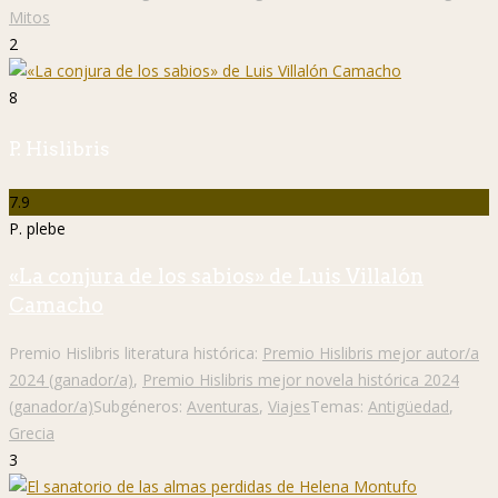
Mitos
2
8
P. Hislibris
7.9
P. plebe
«La conjura de los sabios» de Luis Villalón
Camacho
Premio Hislibris literatura histórica:
Premio Hislibris mejor autor/a
2024 (ganador/a)
,
Premio Hislibris mejor novela histórica 2024
(ganador/a)
Subgéneros:
Aventuras
,
Viajes
Temas:
Antigüedad
,
Grecia
3