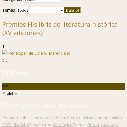
Temas
Premios Hislibris de literatura histórica
(XV ediciones)
1
5.8
P. Hislibris
5.8
P. plebe
"Penélope" de Lidia G. Merenciano
Premio Hislibris literatura histórica:
Premio Hislibris mejor cubierta
2024 (finalista)
Subgéneros:
Mitológico
Temas:
Grecia
,
mitología
,