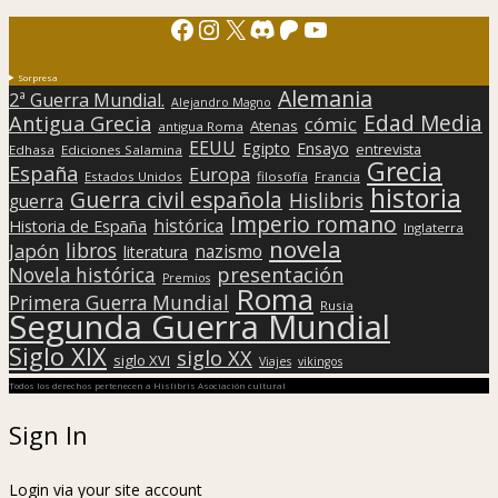
Facebook
Instagram
X
Discord
Patreon
YouTube
Sorpresa
Alemania
2ª Guerra Mundial.
Alejandro Magno
Edad Media
Antigua Grecia
cómic
Atenas
antigua Roma
EEUU
Egipto
Ensayo
entrevista
Edhasa
Ediciones Salamina
Grecia
España
Europa
Estados Unidos
filosofía
Francia
historia
Guerra civil española
Hislibris
guerra
Imperio romano
histórica
Historia de España
Inglaterra
novela
libros
Japón
nazismo
literatura
presentación
Novela histórica
Premios
Roma
Primera Guerra Mundial
Rusia
Segunda Guerra Mundial
Siglo XIX
siglo XX
siglo XVI
Viajes
vikingos
Todos los derechos pertenecen a Hislibris Asociación cultural
Sign In
Login via your site account