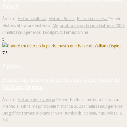
Wood
Ámbito:
Historia cultural
,
Historia Social
,
Historia universal
Premio
Hislibris literatura histórica:
Mejor obra de no ficción histórica 2023
(finalista)
Subgéneros:
Divulgativo
Temas:
China
5
7.8
P. plebe
Pondré mi oído en la piedra hasta que hable de
William Ospina
Ámbito:
Historia de la ciencia
Premio Hislibris literatura histórica:
Premio Hislibris mejor novela histórica 2023 (finalista)
Subgéneros:
Biográfico
Temas:
Alexander von Humboldt
,
ciencia
,
naturaleza
,
S.
XIX