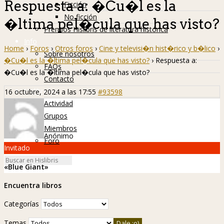
Respuesta a: �Cu�l es la
Ficción
No ficción
�ltima pel�cula que has visto?
Premios Hislibris de literatura histórica
Info
Home
›
Foros
›
Otros foros
›
Cine y televisi�n hist�rico y b�lico
›
Sobre nosotros
�Cu�l es la �ltima pel�cula que has visto?
›
Respuesta a:
FAQs
�Cu�l es la �ltima pel�cula que has visto?
Contacto
Hislibreños
16 octubre, 2024 a las 17:55
#93598
Actividad
Grupos
Miembros
Anónimo
Foro
Invitado
«Blue Giant»
Encuentra libros
Categorías
Temas