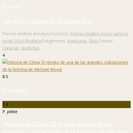
P. plebe
Los nueve reinos de Santiago Díaz
Premio Hislibris literatura histórica:
Premio Hislibris mejor autor/a
novel 2024 (finalista)
Subgéneros:
Aventuras
,
Épico
Temas:
Canarias
,
guanches
4
8.5
P. Hislibris
7.4
P. plebe
Historia de China. El retrato de una de las
grandes civilizaciones de la historia de Michael