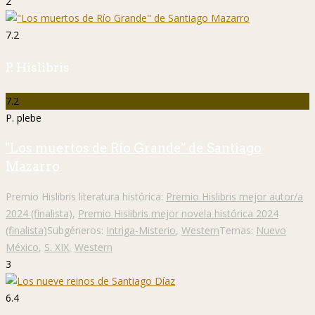
2
7.2
P. Hislibris
7.2
P. plebe
"Los muertos de Río Grande" de Santiago
Mazarro
Premio Hislibris literatura histórica:
Premio Hislibris mejor autor/a
2024 (finalista)
,
Premio Hislibris mejor novela histórica 2024
(finalista)
Subgéneros:
Intriga-Misterio
,
Western
Temas:
Nuevo
México
,
S. XIX
,
Western
3
6.4