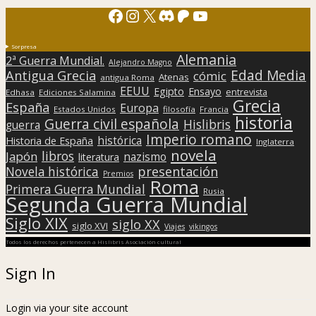
Facebook
Instagram
X
Discord
Patreon
YouTube
Sorpresa
Alemania
2ª Guerra Mundial.
Alejandro Magno
Edad Media
Antigua Grecia
cómic
Atenas
antigua Roma
EEUU
Egipto
Ensayo
entrevista
Edhasa
Ediciones Salamina
Grecia
España
Europa
Estados Unidos
filosofía
Francia
historia
Guerra civil española
Hislibris
guerra
Imperio romano
histórica
Historia de España
Inglaterra
novela
libros
Japón
nazismo
literatura
presentación
Novela histórica
Premios
Roma
Primera Guerra Mundial
Rusia
Segunda Guerra Mundial
Siglo XIX
siglo XX
siglo XVI
Viajes
vikingos
Todos los derechos pertenecen a Hislibris Asociación cultural
Sign In
Login via your site account