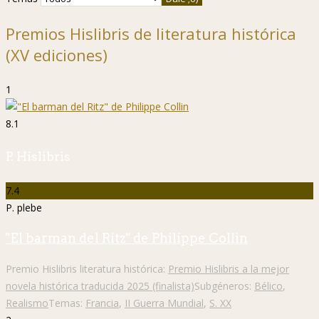
Premios Hislibris de literatura histórica
(XV ediciones)
1
8.1
P. Hislibris
7.4
P. plebe
"El barman del Ritz" de Philippe Collin
Premio Hislibris literatura histórica:
Premio Hislibris a la mejor
novela histórica traducida 2025 (finalista)
Subgéneros:
Bélico
,
Realismo
Temas:
Francia
,
II Guerra Mundial
,
S. XX