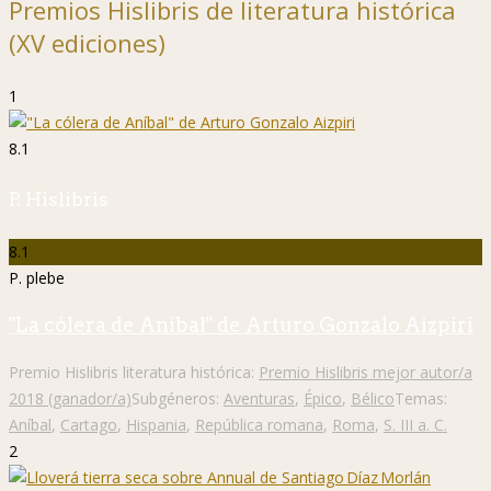
Premios Hislibris de literatura histórica
(XV ediciones)
1
8.1
P. Hislibris
8.1
P. plebe
"La cólera de Aníbal" de Arturo Gonzalo Aizpiri
Premio Hislibris literatura histórica:
Premio Hislibris mejor autor/a
2018 (ganador/a)
Subgéneros:
Aventuras
,
Épico
,
Bélico
Temas:
Aníbal
,
Cartago
,
Hispania
,
República romana
,
Roma
,
S. III a. C.
2