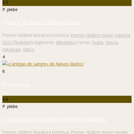
5.5
P. plebe
"Fedra" de Laura Shepperson
Premio Hislibris literatura histórica:
Premio Hislibris mejor cubierta
2023 (finalista)
Subgéneros:
Mitológico
Temas:
Fedra
,
Grecia
,
mitología
,
Mitos
4
6
P. Hislibris
6.6
P. plebe
«Cantigas de sangre» de Nieves Muñoz
Premio Hislibris literatura histórica:
Premio Hislibris mejor novela