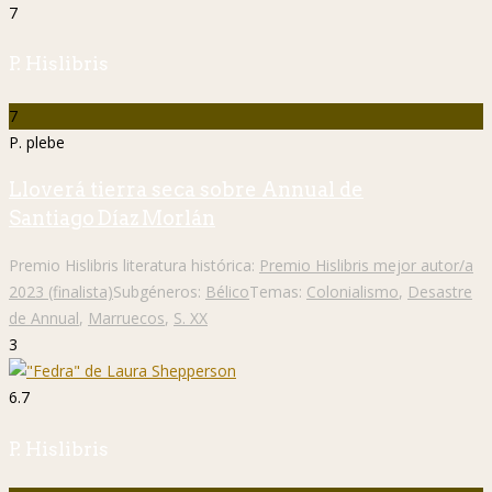
7
P. Hislibris
7
P. plebe
Lloverá tierra seca sobre Annual de
Santiago Díaz Morlán
Premio Hislibris literatura histórica:
Premio Hislibris mejor autor/a
2023 (finalista)
Subgéneros:
Bélico
Temas:
Colonialismo
,
Desastre
de Annual
,
Marruecos
,
S. XX
3
6.7
P. Hislibris