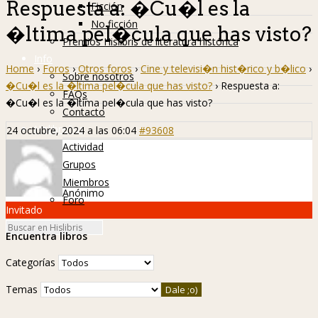
Respuesta a: �Cu�l es la
Ficción
No ficción
�ltima pel�cula que has visto?
Premios Hislibris de literatura histórica
Info
Home
›
Foros
›
Otros foros
›
Cine y televisi�n hist�rico y b�lico
›
Sobre nosotros
�Cu�l es la �ltima pel�cula que has visto?
›
Respuesta a:
FAQs
�Cu�l es la �ltima pel�cula que has visto?
Contacto
Hislibreños
24 octubre, 2024 a las 06:04
#93608
Actividad
Grupos
Miembros
Anónimo
Foro
Invitado
Encuentra libros
Categorías
Temas