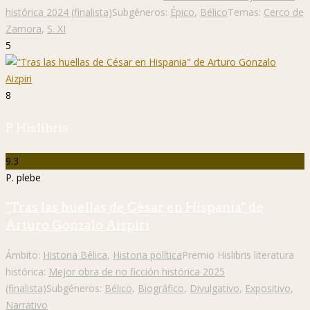
histórica 2024 (finalista)
Subgéneros:
Épico
,
Bélico
Temas:
Cerco de
Zamora
,
S. XI
5
8
P. Hislibris
9.3
P. plebe
"Tras las huellas de César en Hispania" de
Arturo Gonzalo Aizpiri
Ámbito:
Historia Bélica
,
Historia política
Premio Hislibris literatura
histórica:
Mejor obra de no ficción histórica 2025
(finalista)
Subgéneros:
Bélico
,
Biográfico
,
Divulgativo
,
Expositivo
,
Narrativo