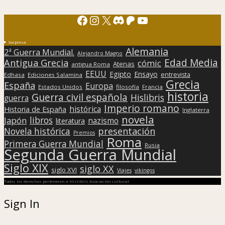
Facebook
Instagram
X
Discord
Patreon
YouTube
Sorpresa
Alemania
2ª Guerra Mundial.
Alejandro Magno
Edad Media
Antigua Grecia
cómic
Atenas
antigua Roma
EEUU
Egipto
Ensayo
entrevista
Edhasa
Ediciones Salamina
Grecia
España
Europa
Estados Unidos
filosofía
Francia
historia
Guerra civil española
Hislibris
guerra
Imperio romano
histórica
Historia de España
Inglaterra
novela
libros
Japón
nazismo
literatura
presentación
Novela histórica
Premios
Roma
Primera Guerra Mundial
Rusia
Segunda Guerra Mundial
Siglo XIX
siglo XX
siglo XVI
Viajes
vikingos
Todos los derechos pertenecen a Hislibris Asociación cultural
Sign In