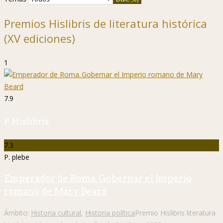
Premios Hislibris de literatura histórica
(XV ediciones)
1
7.9
P. Hislibris
7.3
P. plebe
Emperador de Roma. Gobernar el Imperio
romano de Mary Beard
Ámbito:
Historia cultural
,
Historia política
Premio Hislibris literatura