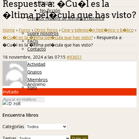
Respuesta a: �Cu�l es la
Ficción
No ficción
�ltima pel�cula que has visto?
Premios Hislibris de literatura histórica
Info
Home
›
Foros
›
Otros foros
›
Cine y televisi�n hist�rico y b�lico
›
Sobre nosotros
�Cu�l es la �ltima pel�cula que has visto?
›
Respuesta a:
FAQs
�Cu�l es la �ltima pel�cula que has visto?
Contacto
Hislibreños
16 noviembre, 2024 a las 07:15
#93651
Actividad
Grupos
Miembros
Anónimo
Foro
Invitado
:roll:
Encuentra libros
Categorías
Temas