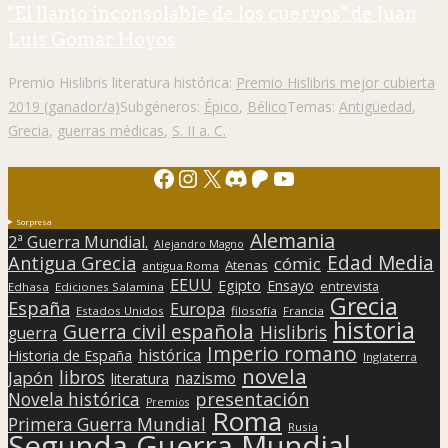
"El llanto inconsolable de los cuervos" de Juan
Luis Gomar Hoyos
Premio Hislibris literatura histórica:
Premio Hislibris mejor cubierta
2019 (ganador/a)
Subgéneros:
Épico
,
Bélico
Temas:
Antigüedad
,
Grecia
,
guerras médicas
,
S. II a. C.
Facebook
Instagram
X
Discord
Patreon
YouTube
Sorpresa
Alemania
2ª Guerra Mundial.
Alejandro Magno
Edad Media
Antigua Grecia
cómic
Atenas
antigua Roma
EEUU
Egipto
Ensayo
entrevista
Edhasa
Ediciones Salamina
Grecia
España
Europa
Estados Unidos
filosofía
Francia
historia
Guerra civil española
Hislibris
guerra
Imperio romano
histórica
Historia de España
Inglaterra
novela
libros
Japón
nazismo
literatura
presentación
Novela histórica
Premios
Roma
Primera Guerra Mundial
Rusia
Segunda Guerra Mundial