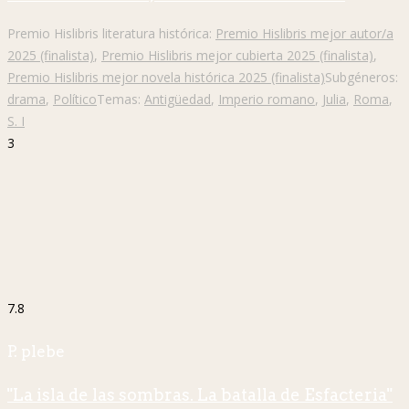
Premio Hislibris literatura histórica:
Premio Hislibris mejor autor/a
2025 (finalista)
,
Premio Hislibris mejor cubierta 2025 (finalista)
,
Premio Hislibris mejor novela histórica 2025 (finalista)
Subgéneros:
drama
,
Político
Temas:
Antigüedad
,
Imperio romano
,
Julia
,
Roma
,
S. I
3
7.8
P. plebe
"La isla de las sombras. La batalla de Esfacteria"