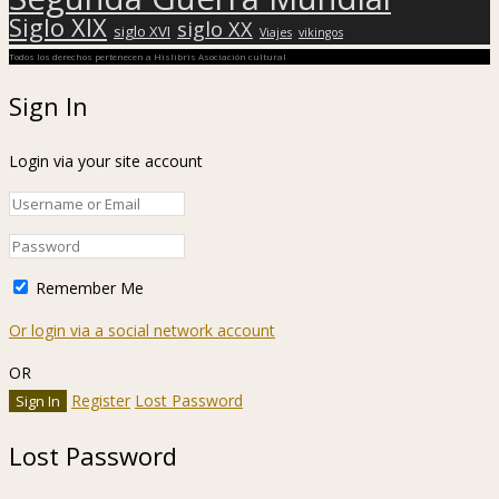
Siglo XIX
siglo XX
siglo XVI
Viajes
vikingos
Todos los derechos pertenecen a Hislibris Asociación cultural
Sign In
Login via your site account
Remember Me
Or login via a social network account
OR
Register
Lost Password
Lost Password