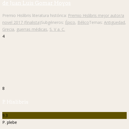
de Juan Luis Gomar Hoyos
Premio Hislibris literatura histórica:
Premio Hislibris mejor autor/a
novel 2017 (finalista)
Subgéneros:
Épico
,
Bélico
Temas:
Antigüedad
,
Grecia
,
guerras médicas
,
S. V a. C.
4
8
P. Hislibris
9.3
P. plebe