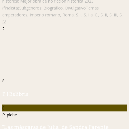
histórica:
Mejor obra de no ficción histórica 2023
(finalista)
Subgéneros:
Biográfico
,
Divulgativo
Temas:
emperadores
,
Imperio romano
,
Roma
,
S. I
,
S. I a. C.
,
S. II
,
S. III
,
S.
IV
2
8
P. Hislibris
8
P. plebe
"Las máscaras de Julia" de Sandra Parente