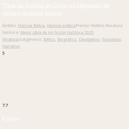
"Tras las huellas de César en Hispania" de
Arturo Gonzalo Aizpiri
Ámbito:
Historia Bélica
,
Historia política
Premio Hislibris literatura
histórica:
Mejor obra de no ficción histórica 2025
(finalista)
Subgéneros:
Bélico
,
Biográfico
,
Divulgativo
,
Expositivo
,
Narrativo
5
7.7
P. plebe