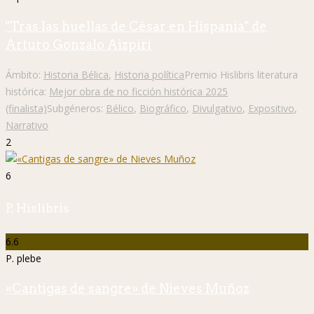
"Tras las huellas de César en Hispania" de
Arturo Gonzalo Aizpiri
Ámbito:
Historia Bélica
,
Historia política
Premio Hislibris literatura
histórica:
Mejor obra de no ficción histórica 2025
(finalista)
Subgéneros:
Bélico
,
Biográfico
,
Divulgativo
,
Expositivo
,
Narrativo
2
6
P. Hislibris
6.6
P. plebe
«Cantigas de sangre» de Nieves Muñoz