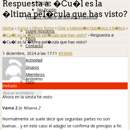
Respuesta a: �Cu�l es la
Ficción
No ficción
�ltima pel�cula que has visto?
Premios Hislibris de literatura histórica
Info
Home
›
Foros
›
Otros foros
›
Cine y televisi�n hist�rico y b�lico
›
Sobre nosotros
�Cu�l es la �ltima pel�cula que has visto?
›
Respuesta a:
FAQs
�Cu�l es la �ltima pel�cula que has visto?
Contacto
Hislibreños
1 diciembre, 2024 a las 17:11
#93666
Actividad
Grupos
Miembros
Anónimo
Foro
Invitado
Ahora en la siesta he visto:
Vaina 2
(o
Moana 2
Normalmente se suele decir que segundas partes no son
buenas… y en este caso el adagio se confirma de principio a fin.