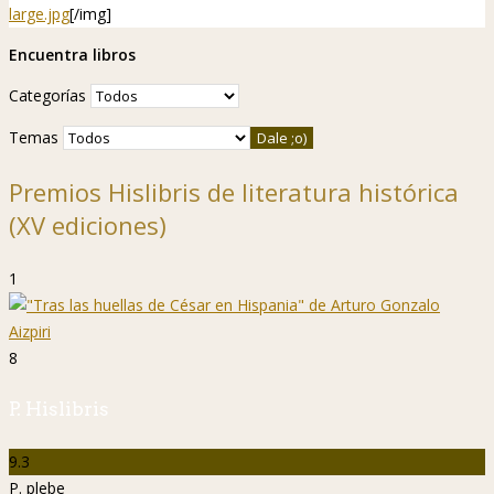
large.jpg
[/img]
Encuentra libros
Categorías
Temas
Premios Hislibris de literatura histórica
(XV ediciones)
1
8
P. Hislibris
9.3
P. plebe