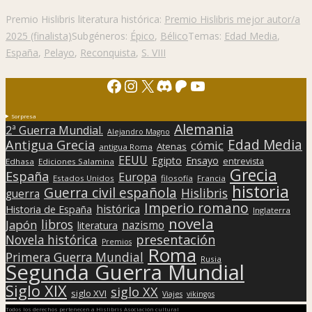
Premio Hislibris literatura histórica:
Premio Hislibris mejor autor/a
2025 (finalista)
Subgéneros:
Épico
,
Bélico
Temas:
Edad Media
,
España
,
Pelayo
,
Reconquista
,
S. VIII
Facebook
Instagram
X
Discord
Patreon
YouTube
Sorpresa
Alemania
2ª Guerra Mundial.
Alejandro Magno
Edad Media
Antigua Grecia
cómic
Atenas
antigua Roma
EEUU
Egipto
Ensayo
entrevista
Edhasa
Ediciones Salamina
Grecia
España
Europa
Estados Unidos
filosofía
Francia
historia
Guerra civil española
Hislibris
guerra
Imperio romano
histórica
Historia de España
Inglaterra
novela
libros
Japón
nazismo
literatura
presentación
Novela histórica
Premios
Roma
Primera Guerra Mundial
Rusia
Segunda Guerra Mundial
Siglo XIX
siglo XX
siglo XVI
Viajes
vikingos
Todos los derechos pertenecen a Hislibris Asociación cultural