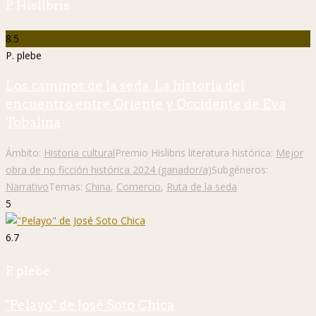
P. Hislibris
8.5
P. plebe
Los caminos de la seda. La historia del
encuentro entre Oriente y Occidente de Eva
Tobalina
Ámbito:
Historia cultural
Premio Hislibris literatura histórica:
Mejor
obra de no ficción histórica 2024 (ganador/a)
Subgéneros:
Narrativo
Temas:
China
,
Comercio
,
Ruta de la seda
5
6.7
P. plebe
"Pelayo" de José Soto Chica