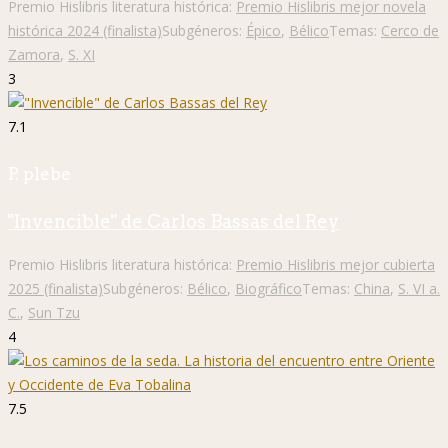
Premio Hislibris literatura histórica:
Premio Hislibris mejor novela
histórica 2024 (finalista)
Subgéneros:
Épico
,
Bélico
Temas:
Cerco de
Zamora
,
S. XI
3
7.1
P. plebe
"Invencible" de Carlos Bassas del Rey
Premio Hislibris literatura histórica:
Premio Hislibris mejor cubierta
2025 (finalista)
Subgéneros:
Bélico
,
Biográfico
Temas:
China
,
S. VI a.
C.
,
Sun Tzu
4
7.5