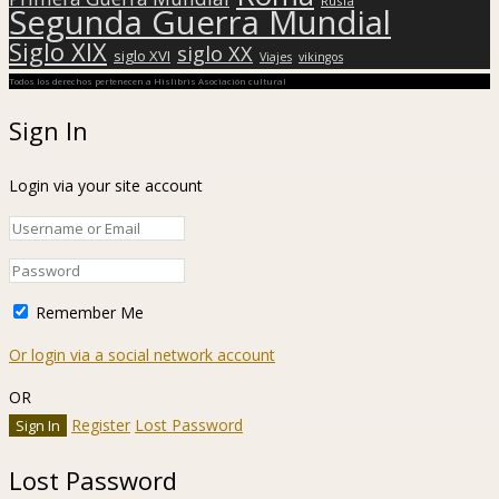
Rusia
Segunda Guerra Mundial
Siglo XIX
siglo XX
siglo XVI
Viajes
vikingos
Todos los derechos pertenecen a Hislibris Asociación cultural
Sign In
Login via your site account
Remember Me
Or login via a social network account
OR
Register
Lost Password
Lost Password