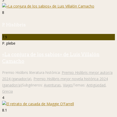
8
P. Hislibris
7.9
P. plebe
«La conjura de los sabios» de Luis Villalón
Camacho
Premio Hislibris literatura histórica:
Premio Hislibris mejor autor/a
2024 (ganador/a)
,
Premio Hislibris mejor novela histórica 2024
(ganador/a)
Subgéneros:
Aventuras
,
Viajes
Temas:
Antigüedad
,
Grecia
4
8.1