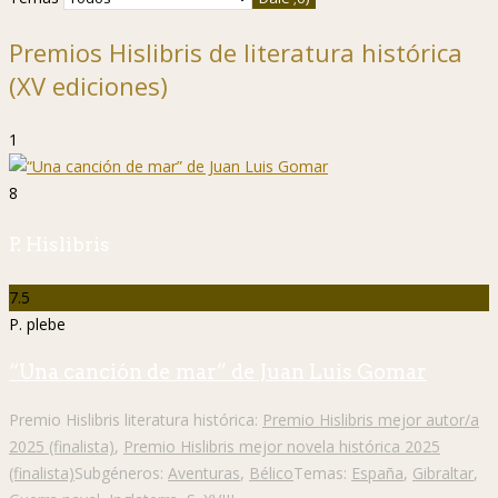
Premios Hislibris de literatura histórica
(XV ediciones)
1
8
P. Hislibris
7.5
P. plebe
“Una canción de mar” de Juan Luis Gomar
Premio Hislibris literatura histórica:
Premio Hislibris mejor autor/a
2025 (finalista)
,
Premio Hislibris mejor novela histórica 2025
(finalista)
Subgéneros:
Aventuras
,
Bélico
Temas:
España
,
Gibraltar
,