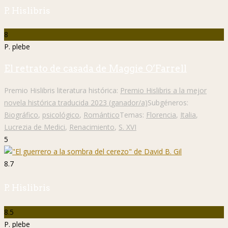
P. Hislibris
8
P. plebe
El retrato de casada de Maggie O’Farrell
Premio Hislibris literatura histórica:
Premio Hislibris a la mejor
novela histórica traducida 2023 (ganador/a)
Subgéneros:
Biográfico
,
psicológico
,
Romántico
Temas:
Florencia
,
Italia
,
Lucrezia de Medici
,
Renacimiento
,
S. XVI
5
8.7
P. Hislibris
8.5
P. plebe