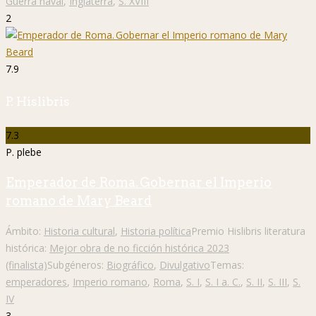
Guerra naval
,
Inglaterra
,
S. XVIII
2
7.9
P. Hislibris
7.3
P. plebe
Emperador de Roma. Gobernar el Imperio
romano de Mary Beard
Ámbito:
Historia cultural
,
Historia política
Premio Hislibris literatura
histórica:
Mejor obra de no ficción histórica 2023
(finalista)
Subgéneros:
Biográfico
,
Divulgativo
Temas:
emperadores
,
Imperio romano
,
Roma
,
S. I
,
S. I a. C.
,
S. II
,
S. III
,
S.
IV
3