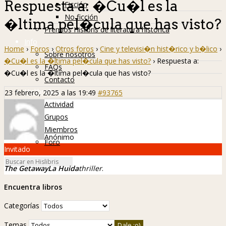
Respuesta a: �Cu�l es la
Ficción
No ficción
�ltima pel�cula que has visto?
Premios Hislibris de literatura histórica
Info
Home
›
Foros
›
Otros foros
›
Cine y televisi�n hist�rico y b�lico
›
Sobre nosotros
�Cu�l es la �ltima pel�cula que has visto?
›
Respuesta a:
FAQs
�Cu�l es la �ltima pel�cula que has visto?
Contacto
Hislibreños
23 febrero, 2025 a las 19:49
#93765
Actividad
Grupos
Miembros
Anónimo
Foro
Invitado
The Getaway
La Huida
thriller
.
Encuentra libros
Categorías
Temas