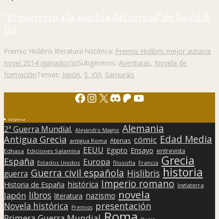
"El guerrero a la sombra del cerezo" de David B.
Gil
Premio Hislibris literatura histórica:
Premio Hislibris mejor autor/a
novel 2014 (ganador/a)
Subgéneros:
Aventuras
,
Novela de
formación
Temas:
Japón
,
S. XVI
,
Samuráis
Facebook
Instagram
X
Discord
Patreon
YouTube
Sorpresa
Alemania
2ª Guerra Mundial.
Alejandro Magno
Edad Media
Antigua Grecia
cómic
Atenas
antigua Roma
EEUU
Egipto
Ensayo
entrevista
Edhasa
Ediciones Salamina
Grecia
España
Europa
Estados Unidos
filosofía
Francia
historia
Guerra civil española
Hislibris
guerra
Imperio romano
histórica
Historia de España
Inglaterra
novela
libros
Japón
nazismo
literatura
presentación
Novela histórica
Premios
Roma
Primera Guerra Mundial