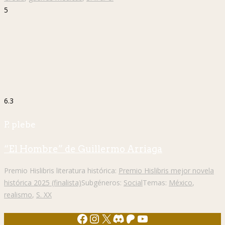
5
6.3
P. plebe
“El Hombre” de Guillermo Arriaga
Premio Hislibris literatura histórica:
Premio Hislibris mejor novela
histórica 2025 (finalista)
Subgéneros:
Social
Temas:
México
,
realismo
,
S. XX
Facebook
Instagram
X
Discord
Patreon
YouTube