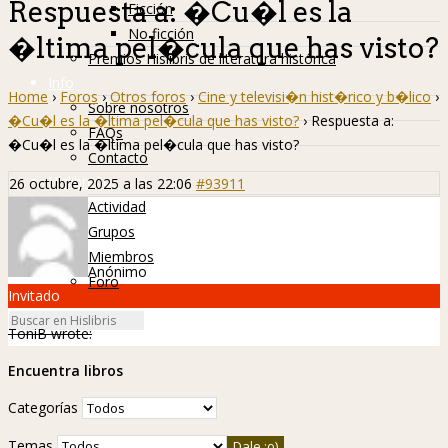
Respuesta a: �Cu�l es la
Ficción
No ficción
�ltima pel�cula que has visto?
Premios Hislibris de literatura histórica
Info
Home
›
Foros
›
Otros foros
›
Cine y televisi�n hist�rico y b�lico
›
Sobre nosotros
�Cu�l es la �ltima pel�cula que has visto?
›
Respuesta a:
FAQs
�Cu�l es la �ltima pel�cula que has visto?
Contacto
Hislibreños
26 octubre, 2025 a las 22:06
#93911
Actividad
Grupos
Miembros
Anónimo
Foro
Invitado
ToniB wrote:
Encuentra libros
Categorías
Temas