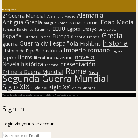
Sorpresa
Alemania
2ª Guerra Mundial.
Alejandro Magno
Edad Media
Antigua Grecia
cómic
Atenas
antigua Roma
EEUU
Egipto
Ensayo
entrevista
Edhasa
Ediciones Salamina
Grecia
España
Europa
Estados Unidos
filosofía
Francia
historia
Guerra civil española
Hislibris
guerra
Imperio romano
histórica
Historia de España
Inglaterra
novela
libros
Japón
nazismo
literatura
presentación
Novela histórica
Premios
Roma
Primera Guerra Mundial
Rusia
Segunda Guerra Mundial
Siglo XIX
siglo XX
siglo XVI
Viajes
vikingos
Todos los derechos pertenecen a Hislibris Asociación cultural
Sign In
Login via your site account