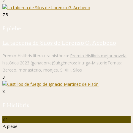
2
7.5
P. plebe
La taberna de Silos de Lorenzo G. Acebedo
Premio Hislibris literatura histórica:
Premio Hislibris mejor novela
histórica 2023 (ganador/a)
Subgéneros:
Intriga-Misterio
Temas:
Berceo
,
monasterio
,
monjes
,
S. XIII
,
Silos
3
8
P. Hislibris
8.1
P. plebe