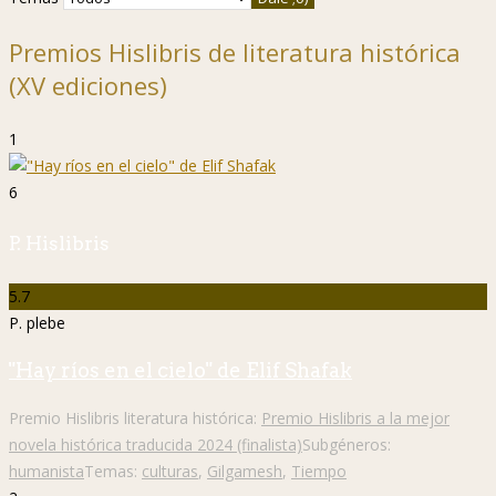
Premios Hislibris de literatura histórica
(XV ediciones)
1
6
P. Hislibris
5.7
P. plebe
"Hay ríos en el cielo" de Elif Shafak
Premio Hislibris literatura histórica:
Premio Hislibris a la mejor
novela histórica traducida 2024 (finalista)
Subgéneros:
humanista
Temas:
culturas
,
Gilgamesh
,
Tiempo