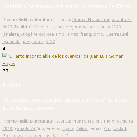
Castillos de fuego de Ignacio Martínez de Pisón
Premio Hislibris literatura histórica:
Premio Hislibris mejor autor/a
2023 (finalista)
,
Premio Hislibris mejor novela histórica 2023
(finalista)
Subgéneros:
Realismo
Temas:
franquismo
,
Guerra Civil
española
,
posguerra
,
S. XX
4
7.7
P. plebe
"El llanto inconsolable de los cuervos" de Juan
Luis Gomar Hoyos
Premio Hislibris literatura histórica:
Premio Hislibris mejor cubierta
2019 (ganador/a)
Subgéneros:
Épico
,
Bélico
Temas:
Antigüedad
,
Grecia
,
guerras médicas
,
S. II a. C.