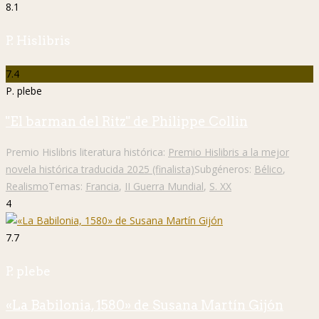
8.1
P. Hislibris
7.4
P. plebe
"El barman del Ritz" de Philippe Collin
Premio Hislibris literatura histórica:
Premio Hislibris a la mejor
novela histórica traducida 2025 (finalista)
Subgéneros:
Bélico
,
Realismo
Temas:
Francia
,
II Guerra Mundial
,
S. XX
4
7.7
P. plebe
«La Babilonia, 1580» de Susana Martín Gijón