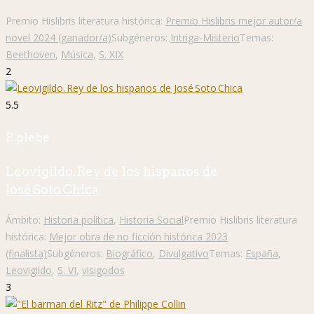
Premio Hislibris literatura histórica:
Premio Hislibris mejor autor/a
novel 2024 (ganador/a)
Subgéneros:
Intriga-Misterio
Temas:
Beethoven
,
Música
,
S. XIX
2
5.5
P. plebe
Leovigildo. Rey de los hispanos de
José Soto Chica
Ámbito:
Historia política
,
Historia Social
Premio Hislibris literatura
histórica:
Mejor obra de no ficción histórica 2023
(finalista)
Subgéneros:
Biográfico
,
Divulgativo
Temas:
España
,
Leovigildo
,
S. VI
,
visigodos
3