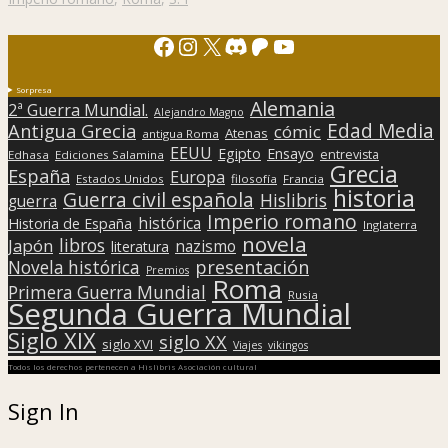
Facebook
Instagram
X
Discord
Patreon
YouTube
Sorpresa
Alemania
2ª Guerra Mundial.
Alejandro Magno
Edad Media
Antigua Grecia
cómic
Atenas
antigua Roma
EEUU
Egipto
Ensayo
entrevista
Edhasa
Ediciones Salamina
Grecia
España
Europa
Estados Unidos
filosofía
Francia
historia
Guerra civil española
Hislibris
guerra
Imperio romano
histórica
Historia de España
Inglaterra
novela
libros
Japón
nazismo
literatura
presentación
Novela histórica
Premios
Roma
Primera Guerra Mundial
Rusia
Segunda Guerra Mundial
Siglo XIX
siglo XX
siglo XVI
Viajes
vikingos
Todos los derechos pertenecen a Hislibris Asociación cultural
Sign In