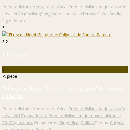
Premio Hislibris literatura histórica:
Premio Hislibris mejor autor/a
novel 2023 (finalista)
Subgéneros:
policíaco
Temas:
S. XVI
,
Sevilla
,
Siglo de oro
5
8.2
P. Hislibris
8
P. plebe
"El rey de Nemi. El juicio de Calígula" de Sandra
Parente
Premio Hislibris literatura histórica:
Premio Hislibris mejor autor/a
novel 2017 (ganador/a)
,
Premio Hislibris mejor novela histórica
2017 (ganador/a)
Subgéneros:
Biográfico
,
Político
Temas:
Calígula
,
Imperio romano
,
Roma
,
S. I