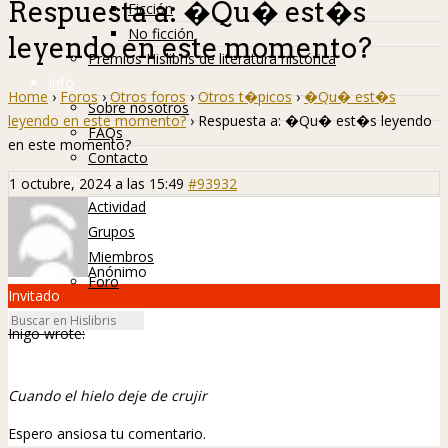
Respuesta a: �Qu� est�s
Ficción
No ficción
leyendo en este momento?
Premios Hislibris de literatura histórica
Info
Home
›
Foros
›
Otros foros
›
Otros t�picos
›
�Qu� est�s
Sobre nosotros
leyendo en este momento?
›
Respuesta a: �Qu� est�s leyendo
FAQs
en este momento?
Contacto
Hislibreños
1 octubre, 2024 a las 15:49
#93932
Actividad
Grupos
Miembros
Anónimo
Foro
Invitado
Inigo wrote:
Cuando el hielo deje de crujir
Espero ansiosa tu comentario.