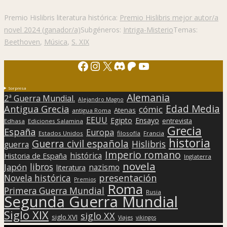
Premio Hislibris literatura histórica:
Premio Hislibris mejor autor/a
novel 2024 (ganador/a)
Subgéneros:
Intriga-Misterio
Temas:
Beethoven
,
Música
,
S. XIX
Facebook
Instagram
X
Discord
Patreon
YouTube
Sorpresa
Alemania
2ª Guerra Mundial.
Alejandro Magno
Edad Media
Antigua Grecia
cómic
Atenas
antigua Roma
EEUU
Egipto
Ensayo
entrevista
Edhasa
Ediciones Salamina
Grecia
España
Europa
Estados Unidos
filosofía
Francia
historia
Guerra civil española
Hislibris
guerra
Imperio romano
histórica
Historia de España
Inglaterra
novela
libros
Japón
nazismo
literatura
presentación
Novela histórica
Premios
Roma
Primera Guerra Mundial
Rusia
Segunda Guerra Mundial
Siglo XIX
siglo XX
siglo XVI
Viajes
vikingos