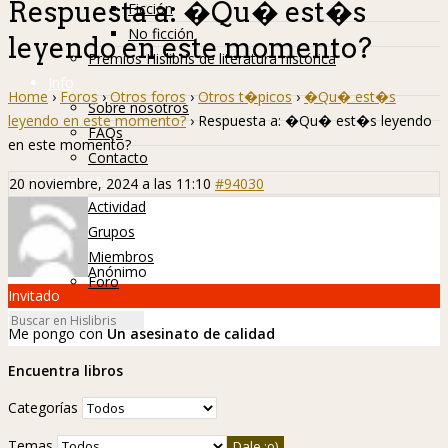
Respuesta a: �Qu� est�s
Ficción
No ficción
leyendo en este momento?
Premios Hislibris de literatura histórica
Info
Home
›
Foros
›
Otros foros
›
Otros t�picos
›
�Qu� est�s
Sobre nosotros
leyendo en este momento?
›
Respuesta a: �Qu� est�s leyendo
FAQs
en este momento?
Contacto
Hislibreños
20 noviembre, 2024 a las 11:10
#94030
Actividad
Grupos
Miembros
Anónimo
Foro
Invitado
Me pongo con
Un asesinato de calidad
Encuentra libros
Categorías
Temas