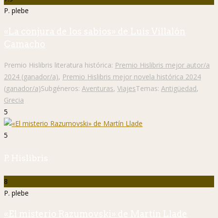
P. plebe
«La conjura de los sabios» de Luis Villalón
Camacho
Premio Hislibris literatura histórica:
Premio Hislibris mejor autor/a
2024 (ganador/a)
,
Premio Hislibris mejor novela histórica 2024
(ganador/a)
Subgéneros:
Aventuras
,
Viajes
Temas:
Antigüedad
,
Grecia
5
5
P. Hislibris
8
P. plebe
«El misterio Razumovski» de Martín Llade