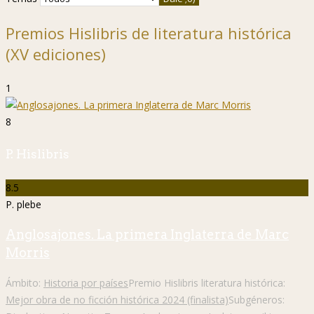
Premios Hislibris de literatura histórica
(XV ediciones)
1
8
P. Hislibris
8.5
P. plebe
Anglosajones. La primera Inglaterra de Marc
Morris
Ámbito:
Historia por países
Premio Hislibris literatura histórica:
Mejor obra de no ficción histórica 2024 (finalista)
Subgéneros: