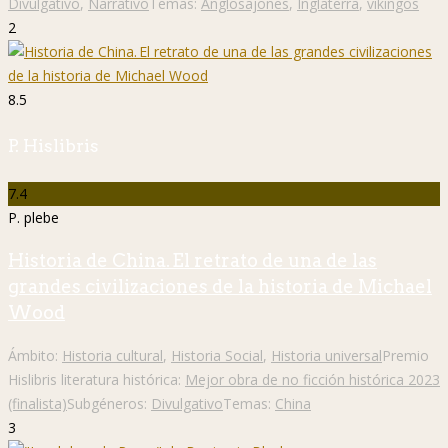
Divulgativo
,
Narrativo
Temas:
Anglosajones
,
Inglaterra
,
vikingos
2
8.5
P. Hislibris
7.4
P. plebe
Historia de China. El retrato de una de las
grandes civilizaciones de la historia de Michael
Wood
Ámbito:
Historia cultural
,
Historia Social
,
Historia universal
Premio
Hislibris literatura histórica:
Mejor obra de no ficción histórica 2023
(finalista)
Subgéneros:
Divulgativo
Temas:
China
3