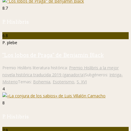
8.7
P. Hislibris
6.8
P. plebe
"Los lobos de Praga" de Benjamin Black
Premio Hislibris literatura histórica:
Premio Hislibris a la mejor
novela histórica traducida 2019 (ganador/a)
Subgéneros:
Intriga-
Misterio
Temas:
Bohemia
,
Esoterismo
,
S. XVI
4
8
P. Hislibris
7.9