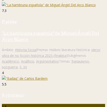
7.3
P. plebe
"La hambruna española" de Miguel Ángel Del
Arco Blanco
Ámbito:
Historia Social
Premio Hislibris literatura histórica:
Mejor
obra de no ficción histórica 2025 (finalista)
Subgéneros:
Académico
,
Analítico
,
Argumentativo
Temas:
franquismo
,
posguerra
,
S. XX
4
5.5
P. Hislibris
5.8