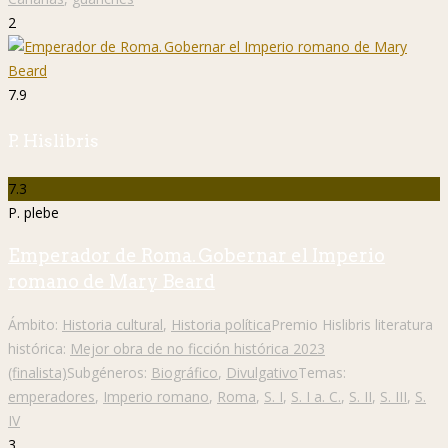
2
7.9
P. Hislibris
7.3
P. plebe
Emperador de Roma. Gobernar el Imperio
romano de Mary Beard
Ámbito:
Historia cultural
,
Historia política
Premio Hislibris literatura
histórica:
Mejor obra de no ficción histórica 2023
(finalista)
Subgéneros:
Biográfico
,
Divulgativo
Temas:
emperadores
,
Imperio romano
,
Roma
,
S. I
,
S. I a. C.
,
S. II
,
S. III
,
S.
IV
3