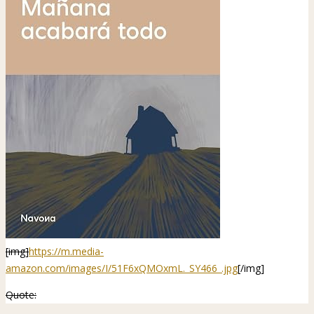
[img]
https://m.media-
amazon.com/images/I/51F6xQMOxmL._SY466_.jpg
[/img]
Quote: