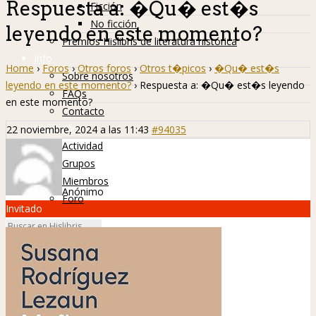
Respuesta a: �Qu� est�s
Ficción
No ficción
leyendo en este momento?
Premios Hislibris de literatura histórica
Info
Home
›
Foros
›
Otros foros
›
Otros t�picos
›
�Qu� est�s
Sobre nosotros
leyendo en este momento?
›
Respuesta a: �Qu� est�s leyendo
FAQs
en este momento?
Contacto
Hislibreños
22 noviembre, 2024 a las 11:43
#94035
Actividad
Grupos
Miembros
Anónimo
Foro
Invitado