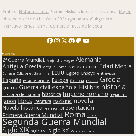
Ámbito:
Historia cultural
Premio Hislibris literatura histórica:
Mejor
obra de no ficción histórica 2024 (ganador/a)
Subgéneros:
Narrativo
Temas:
China
,
Comercio
,
Ruta de la seda
Facebook
Instagram
X
Discord
Patreon
YouTube
Sorpresa
Alemania
2ª Guerra Mundial.
Alejandro Magno
Edad Media
Antigua Grecia
cómic
Atenas
antigua Roma
EEUU
Egipto
Ensayo
entrevista
Edhasa
Ediciones Salamina
Grecia
España
Europa
Estados Unidos
filosofía
Francia
historia
Guerra civil española
Hislibris
guerra
Imperio romano
histórica
Historia de España
Inglaterra
novela
libros
Japón
nazismo
literatura
presentación
Novela histórica
Premios
Roma
Primera Guerra Mundial
Rusia
Segunda Guerra Mundial
Siglo XIX
siglo XX
siglo XVI
Viajes
vikingos