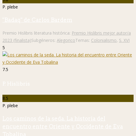
P. plebe
"Badaq" de Carlos Bardem
Premio Hislibris literatura histórica:
Premio Hislibris mejor autor/a
2023 (finalista)
Subgéneros:
Alegorico
Temas:
Colonialismo
,
S. XVI
5
7.5
P. Hislibris
8.5
P. plebe
Los caminos de la seda. La historia del
encuentro entre Oriente y Occidente de Eva
Tobalina