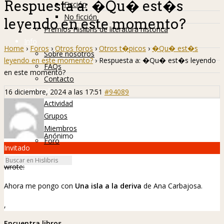
Respuesta a: �Qu� est�s
Ficción
No ficción
leyendo en este momento?
Premios Hislibris de literatura histórica
Info
Home
›
Foros
›
Otros foros
›
Otros t�picos
›
�Qu� est�s
Sobre nosotros
leyendo en este momento?
›
Respuesta a: �Qu� est�s leyendo
FAQs
en este momento?
Contacto
Hislibreños
16 diciembre, 2024 a las 17:51
#94089
Actividad
Grupos
Miembros
Anónimo
Foro
Invitado
wrote:
Ahora me pongo con
Una isla a la deriva
de Ana Carbajosa.
,
Encuentra libros