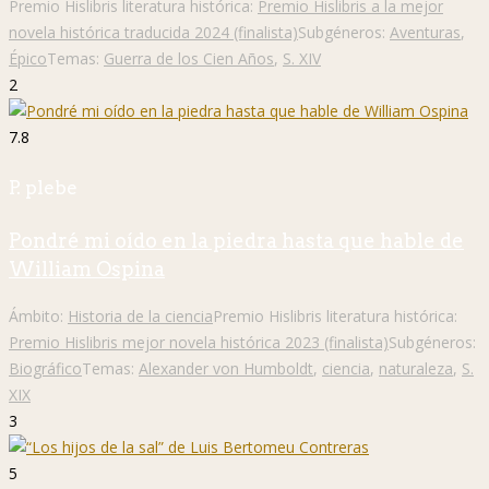
Premio Hislibris literatura histórica:
Premio Hislibris a la mejor
novela histórica traducida 2024 (finalista)
Subgéneros:
Aventuras
,
Épico
Temas:
Guerra de los Cien Años
,
S. XIV
2
7.8
P. plebe
Pondré mi oído en la piedra hasta que hable de
William Ospina
Ámbito:
Historia de la ciencia
Premio Hislibris literatura histórica:
Premio Hislibris mejor novela histórica 2023 (finalista)
Subgéneros:
Biográfico
Temas:
Alexander von Humboldt
,
ciencia
,
naturaleza
,
S.
XIX
3
5