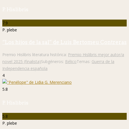
P. Hislibris
7.9
P. plebe
“Los hijos de la sal” de Luis Bertomeu Contreras
Premio Hislibris literatura histórica:
Premio Hislibris mejor autor/a
novel 2025 (finalista)
Subgéneros:
Bélico
Temas:
Guerra de la
Independencia española
4
5.8
P. Hislibris
5.8
P. plebe