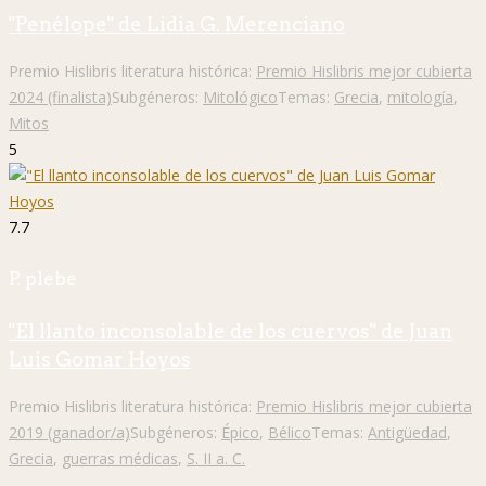
"Penélope" de Lidia G. Merenciano
Premio Hislibris literatura histórica:
Premio Hislibris mejor cubierta
2024 (finalista)
Subgéneros:
Mitológico
Temas:
Grecia
,
mitología
,
Mitos
5
7.7
P. plebe
"El llanto inconsolable de los cuervos" de Juan
Luis Gomar Hoyos
Premio Hislibris literatura histórica:
Premio Hislibris mejor cubierta
2019 (ganador/a)
Subgéneros:
Épico
,
Bélico
Temas:
Antigüedad
,
Grecia
,
guerras médicas
,
S. II a. C.