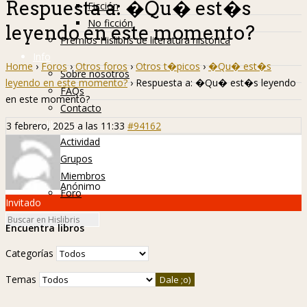
Respuesta a: �Qu� est�s
Ficción
No ficción
leyendo en este momento?
Premios Hislibris de literatura histórica
Info
Home
›
Foros
›
Otros foros
›
Otros t�picos
›
�Qu� est�s
Sobre nosotros
leyendo en este momento?
›
Respuesta a: �Qu� est�s leyendo
FAQs
en este momento?
Contacto
Hislibreños
3 febrero, 2025 a las 11:33
#94162
Actividad
Grupos
Miembros
Anónimo
Foro
Invitado
Encuentra libros
Categorías
Temas