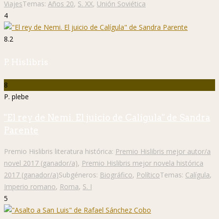
Viajes
Temas:
Años 20
,
S. XX
,
Unión Soviética
4
8.2
P. Hislibris
8
P. plebe
"El rey de Nemi. El juicio de Calígula" de Sandra
Parente
Premio Hislibris literatura histórica:
Premio Hislibris mejor autor/a
novel 2017 (ganador/a)
,
Premio Hislibris mejor novela histórica
2017 (ganador/a)
Subgéneros:
Biográfico
,
Político
Temas:
Calígula
,
Imperio romano
,
Roma
,
S. I
5