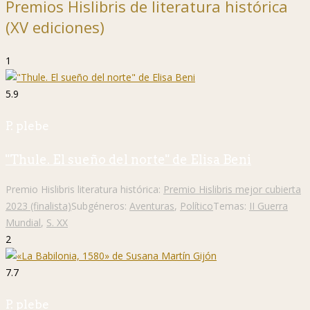
Premios Hislibris de literatura histórica
(XV ediciones)
1
5.9
P. plebe
"Thule. El sueño del norte" de Elisa Beni
Premio Hislibris literatura histórica:
Premio Hislibris mejor cubierta
2023 (finalista)
Subgéneros:
Aventuras
,
Político
Temas:
II Guerra
Mundial
,
S. XX
2
7.7
P. plebe