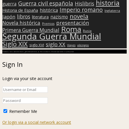
historia
Guerra civil española
Hislibris
guerra
Imperio romano
histórica
Historia de España
Inglaterra
novela
libros
Japón
nazismo
literatura
presentación
Novela histórica
Premios
Roma
Primera Guerra Mundial
Rusia
Segunda Guerra Mundial
Siglo XIX
siglo XX
siglo XVI
Viajes
vikingos
Todos los derechos pertenecen a Hislibris Asociación cultural
Sign In
Login via your site account
Remember Me
Or login via a social network account