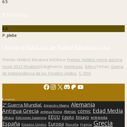
6.5
P. Hislibris
6.3
P. plebe
"Asalto a San Luis" de Rafael Sánchez Cobo
Premio Hislibris literatura histórica:
Premio Hislibris mejor autor/a
novel 2023 (finalista)
Subgéneros:
Aventuras
,
Bélico
Temas:
Guerra
de Independencia de los Estados Unidos
,
S. XVIII
Facebook
Instagram
X
Discord
Patreon
YouTube
Sorpresa
Alemania
2ª Guerra Mundial.
Alejandro Magno
Edad Media
Antigua Grecia
cómic
Atenas
antigua Roma
EEUU
Egipto
Ensayo
entrevista
Edhasa
Ediciones Salamina
Grecia
España
Europa
Estados Unidos
filosofía
Francia