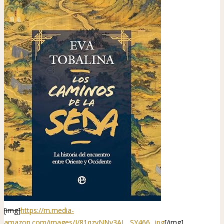
[img]
https://m.media-
amazon.com/images/I/81qzvNNy3AL._SY466_.jpg
[/img]