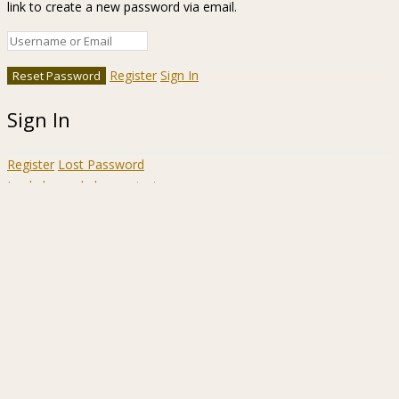
link to create a new password via email.
Register
Sign In
Sign In
Register
Lost Password
Ir a la barra de herramientas
Acerca
WordPress.org
de
Documentación
WordPress
Aprende WordPress
Soporte
Sugerencias
Acceder
Registrarse
Buscar