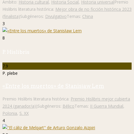
Ámbito:
Historia cultural
,
Historia Social
,
Historia universal
Premio
Hislibris literatura histórica:
Mejor obra de no ficción histórica 2023
(finalista)
Subgéneros:
Divulgativo
Temas:
China
3
8
P. Hislibris
7.9
P. plebe
«Entre los muertos» de Stanisław Lem
Premio Hislibris literatura histórica:
Premio Hislibris mejor cubierta
2024 (ganador/a))
Subgéneros:
Bélico
Temas:
II Guerra Mundial
,
Polonia
,
S. XX
4