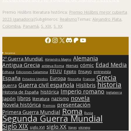
Premio Hislibris literatura histórica:
Premio Hislibris mejor cubierta
2023 (ganador/a)
Subgéneros:
Realismo
Temas:
Alejandro Plata
,
Colombia
,
Panamá
,
S. XIX
,
S. XX
Facebook
Instagram
X
Discord
Patreon
YouTube
Sorpresa
Alemania
2ª Guerra Mundial.
Alejandro Magno
Edad Media
Antigua Grecia
cómic
Atenas
antigua Roma
EEUU
Egipto
Ensayo
entrevista
Edhasa
Ediciones Salamina
Grecia
España
Europa
Estados Unidos
filosofía
Francia
historia
Guerra civil española
Hislibris
guerra
Imperio romano
histórica
Historia de España
Inglaterra
novela
libros
Japón
nazismo
literatura
presentación
Novela histórica
Premios
Roma
Primera Guerra Mundial
Rusia
Segunda Guerra Mundial
Siglo XIX
siglo XX
siglo XVI
Viajes
vikingos