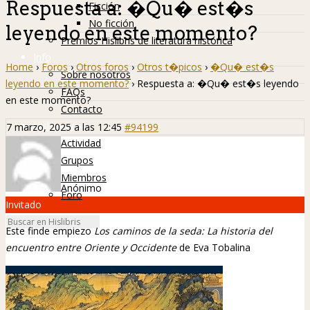
Respuesta a: �Qu� est�s
Ficción
No ficción
leyendo en este momento?
Premios Hislibris de literatura histórica
Info
Home
›
Foros
›
Otros foros
›
Otros t�picos
›
�Qu� est�s
Sobre nosotros
leyendo en este momento?
›
Respuesta a: �Qu� est�s leyendo
FAQs
en este momento?
Contacto
Hislibreños
7 marzo, 2025 a las 12:45
#94199
Actividad
Grupos
Miembros
Anónimo
Foro
Invitado
Este finde empiezo
Los caminos de la seda: La historia del
encuentro entre Oriente y Occidente
de Eva Tobalina