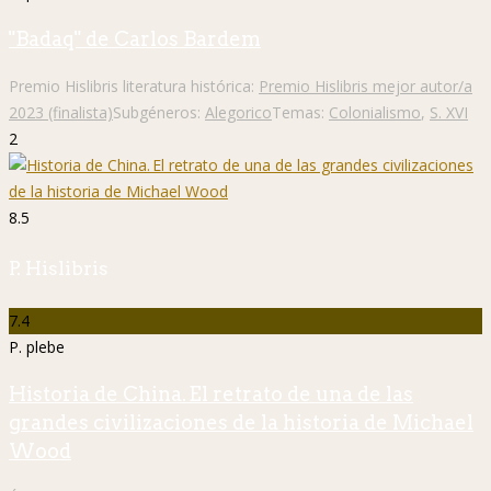
"Badaq" de Carlos Bardem
Premio Hislibris literatura histórica:
Premio Hislibris mejor autor/a
2023 (finalista)
Subgéneros:
Alegorico
Temas:
Colonialismo
,
S. XVI
2
8.5
P. Hislibris
7.4
P. plebe
Historia de China. El retrato de una de las
grandes civilizaciones de la historia de Michael
Wood