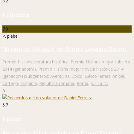
8.2
P. Hislibris
7.9
P. plebe
"El cáliz de Melqart" de Arturo Gonzalo Aizpiri
Premio Hislibris literatura histórica:
Premio Hislibris mejor cubierta
2014 (ganador/a)
,
Premio Hislibris mejor novela histórica 2014
(ganador/a)
Subgéneros:
Aventuras
,
Épico
,
Bélico
Temas:
Aníbal
,
Cartago
,
Hispania
,
República romana
,
Roma
,
S. III a. C.
5
6.7
P. plebe
Recuerdos del río volador de Daniel Ferreira