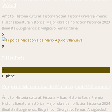
Wood
Ámbito:
Historia cultural
,
Historia Social
,
Historia universal
Premio
Hislibris literatura histórica:
Mejor obra de no ficción histórica 2023
(finalista)
Subgéneros:
Divulgativo
Temas:
China
5
9
P. Hislibris
7.1
P. plebe
Filipo de Macedonia de Mario Agudo Villanueva
Ámbito:
Historia cultural
,
Historia Militar
,
Historia Social
Premio
Hislibris literatura histórica:
Mejor obra de no ficción histórica 2024
(finalista)
Subgéneros:
Biográfico
,
Divulgativo
Temas:
Antigüedad
,