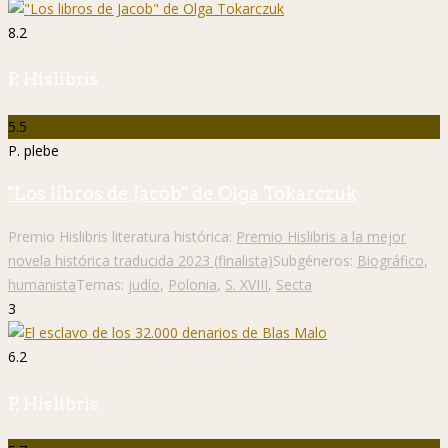
8.2
P. Hislibris
5.5
P. plebe
"Los libros de Jacob" de Olga Tokarczuk
Premio Hislibris literatura histórica:
Premio Hislibris a la mejor
novela histórica traducida 2023 (finalista)
Subgéneros:
Biográfico
,
humanista
Temas:
judío
,
Polonia
,
S. XVIII
,
Secta
3
6.2
P. Hislibris