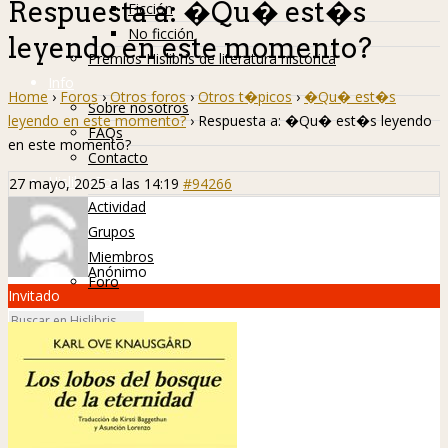
Respuesta a: �Qu� est�s
Ficción
No ficción
leyendo en este momento?
Premios Hislibris de literatura histórica
Info
Home
›
Foros
›
Otros foros
›
Otros t�picos
›
�Qu� est�s
Sobre nosotros
leyendo en este momento?
›
Respuesta a: �Qu� est�s leyendo
FAQs
en este momento?
Contacto
Hislibreños
27 mayo, 2025 a las 14:19
#94266
Actividad
Grupos
Miembros
Anónimo
Foro
Invitado