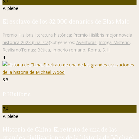
5.7
P. plebe
El esclavo de los 32.000 denarios de Blas Malo
Premio Hislibris literatura histórica:
Premio Hislibris mejor novela
histórica 2023 (finalista)
Subgéneros:
Aventuras
,
Intriga-Misterio
,
Realismo
Temas:
Bética
,
Imperio romano
,
Roma
,
S. II
4
8.5
P. Hislibris
7.4
P. plebe
Historia de China. El retrato de una de las
grandes civilizaciones de la historia de Michael