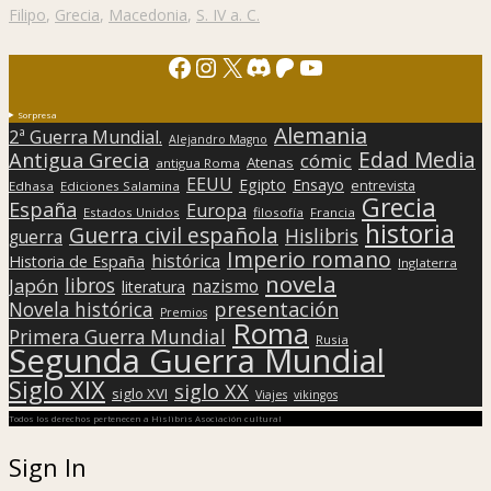
Filipo
,
Grecia
,
Macedonia
,
S. IV a. C.
Facebook
Instagram
X
Discord
Patreon
YouTube
Sorpresa
Alemania
2ª Guerra Mundial.
Alejandro Magno
Edad Media
Antigua Grecia
cómic
Atenas
antigua Roma
EEUU
Egipto
Ensayo
entrevista
Edhasa
Ediciones Salamina
Grecia
España
Europa
Estados Unidos
filosofía
Francia
historia
Guerra civil española
Hislibris
guerra
Imperio romano
histórica
Historia de España
Inglaterra
novela
libros
Japón
nazismo
literatura
presentación
Novela histórica
Premios
Roma
Primera Guerra Mundial
Rusia
Segunda Guerra Mundial
Siglo XIX
siglo XX
siglo XVI
Viajes
vikingos
Todos los derechos pertenecen a Hislibris Asociación cultural
Sign In