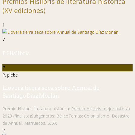
Premios Hislibris de literatura histórica
(XV ediciones)
1
7
P. Hislibris
7
P. plebe
Lloverá tierra seca sobre Annual de
Santiago Díaz Morlán
Premio Hislibris literatura histórica:
Premio Hislibris mejor autor/a
2023 (finalista)
Subgéneros:
Bélico
Temas:
Colonialismo
,
Desastre
de Annual
,
Marruecos
,
S. XX
2