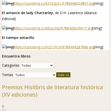
[img]
https://i.postimg.cc/6316zp21/9788446024897.jpg
[/img]
El amante de lady Chatterley
, de D.H. Lawrence (Alianza
Editorial)
[img]
https://i.postimg.cc/66jzLJH2/9788420639017.jpg
[/img]
El tiempo amarillo
[img]
https://i.postimg.cc/m213YczJ/9788494287886.jpg
[/img]
Encuentra libros
Categorías
Temas
Premios Hislibris de literatura histórica
(XV ediciones)
1