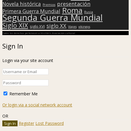
presentación
Novela histórica
Premios
Roma
Primera Guerra Mundial
Rusia
Segunda Guerra Mundial
Siglo XIX
siglo XX
siglo XVI
Viajes
vikingos
Todos los derechos pertenecen a Hislibris Asociación cultural
Sign In
Login via your site account
Remember Me
Or login via a social network account
OR
Register
Lost Password