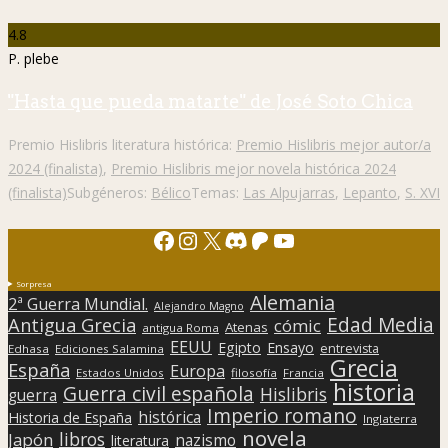
4.8
P. plebe
"Hasta que pueda matarte" de José Soto Chica
Premio Hislibris literatura histórica:
Premio Hislibris mejor autor/a
2024 (finalista)
,
Premio Hislibris mejor novela histórica 2024
(finalista)
Subgéneros:
Bélico
Temas:
Las Alpujarras
,
Lepanto
,
S. XVI
Facebook
Instagram
X
Discord
Patreon
YouTube
Sorpresa
Alemania
2ª Guerra Mundial.
Alejandro Magno
Edad Media
Antigua Grecia
cómic
Atenas
antigua Roma
EEUU
Egipto
Ensayo
entrevista
Edhasa
Ediciones Salamina
Grecia
España
Europa
Estados Unidos
filosofía
Francia
historia
Guerra civil española
Hislibris
guerra
Imperio romano
histórica
Historia de España
Inglaterra
novela
libros
Japón
nazismo
literatura