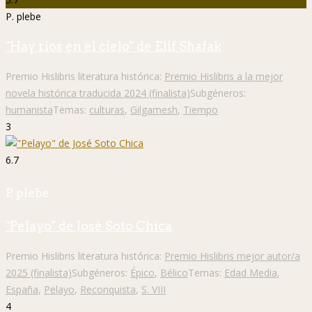
P. plebe
"Hay ríos en el cielo" de Elif Shafak
Premio Hislibris literatura histórica:
Premio Hislibris a la mejor
novela histórica traducida 2024 (finalista)
Subgéneros:
humanista
Temas:
culturas
,
Gilgamesh
,
Tiempo
3
6.7
P. plebe
"Pelayo" de José Soto Chica
Premio Hislibris literatura histórica:
Premio Hislibris mejor autor/a
2025 (finalista)
Subgéneros:
Épico
,
Bélico
Temas:
Edad Media
,
España
,
Pelayo
,
Reconquista
,
S. VIII
4