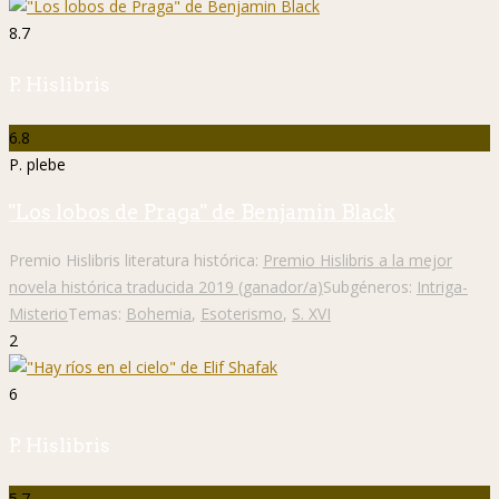
8.7
P. Hislibris
6.8
P. plebe
"Los lobos de Praga" de Benjamin Black
Premio Hislibris literatura histórica:
Premio Hislibris a la mejor
novela histórica traducida 2019 (ganador/a)
Subgéneros:
Intriga-
Misterio
Temas:
Bohemia
,
Esoterismo
,
S. XVI
2
6
P. Hislibris
5.7