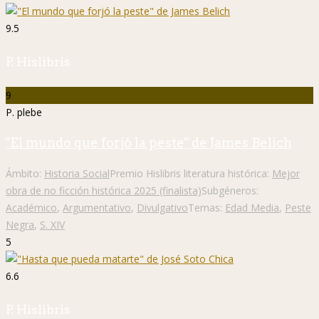
9.5
P. Hislibris
9
P. plebe
"El mundo que forjó la peste" de James Belich
Ámbito:
Historia Social
Premio Hislibris literatura histórica:
Mejor
obra de no ficción histórica 2025 (finalista)
Subgéneros:
Académico
,
Argumentativo
,
Divulgativo
Temas:
Edad Media
,
Peste
Negra
,
S. XIV
5
6.6
P. Hislibris