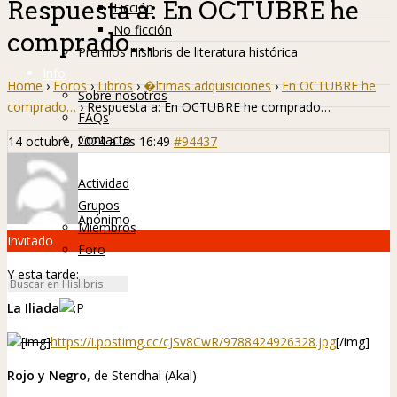
Respuesta a: En OCTUBRE he
Ficción
No ficción
comprado…
Premios Hislibris de literatura histórica
Info
Home
›
Foros
›
Libros
›
�ltimas adquisiciones
›
En OCTUBRE he
Sobre nosotros
comprado…
›
Respuesta a: En OCTUBRE he comprado…
FAQs
Contacto
14 octubre, 2024 a las 16:49
#94437
Hislibreños
Actividad
Grupos
Anónimo
Miembros
Invitado
Foro
Y esta tarde:
La Iliada
[img]
https://i.postimg.cc/cJSv8CwR/9788424926328.jpg
[/img]
Rojo y Negro
, de Stendhal (Akal)