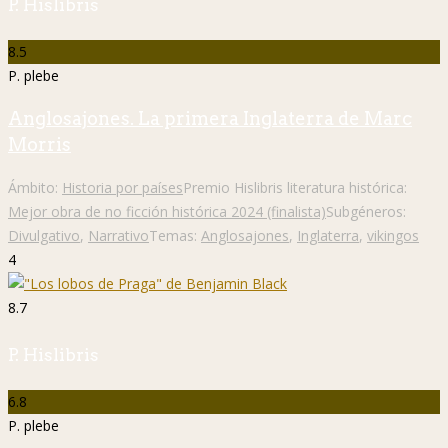
P. Hislibris
8.5
P. plebe
Anglosajones. La primera Inglaterra de Marc
Morris
Ámbito:
Historia por países
Premio Hislibris literatura histórica:
Mejor obra de no ficción histórica 2024 (finalista)
Subgéneros:
Divulgativo
,
Narrativo
Temas:
Anglosajones
,
Inglaterra
,
vikingos
4
8.7
P. Hislibris
6.8
P. plebe