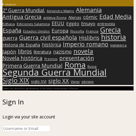
Sorpresa
Alemania
2ª Guerra Mundial.
Alejandro Magno
Edad Media
Antigua Grecia
cómic
Atenas
antigua Roma
EEUU
Egipto
Ensayo
entrevista
Edhasa
Ediciones Salamina
Grecia
España
Europa
Estados Unidos
filosofía
Francia
historia
Guerra civil española
Hislibris
guerra
Imperio romano
histórica
Historia de España
Inglaterra
novela
libros
Japón
nazismo
literatura
presentación
Novela histórica
Premios
Roma
Primera Guerra Mundial
Rusia
Segunda Guerra Mundial
Siglo XIX
siglo XX
siglo XVI
Viajes
vikingos
Todos los derechos pertenecen a Hislibris Asociación cultural
Sign In
Login via your site account