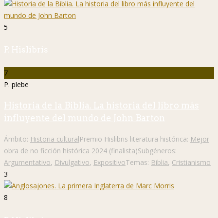
5
P. Hislibris
7
P. plebe
Historia de la Biblia. La historia del libro más
influyente del mundo de John Barton
Ámbito:
Historia cultural
Premio Hislibris literatura histórica:
Mejor
obra de no ficción histórica 2024 (finalista)
Subgéneros:
Argumentativo
,
Divulgativo
,
Expositivo
Temas:
Biblia
,
Cristianismo
3
8