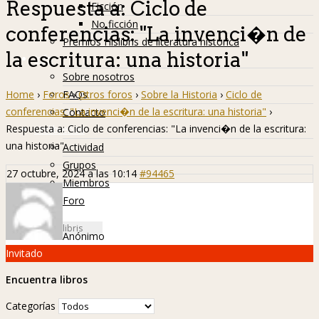
Respuesta a: Ciclo de
Ficción
No ficción
conferencias: "La invenci�n de
Premios Hislibris de literatura histórica
la escritura: una historia"
Info
Sobre nosotros
Home
›
Foros
›
Otros foros
›
Sobre la Historia
›
Ciclo de
FAQs
conferencias: "La invenci�n de la escritura: una historia"
›
Contacto
Respuesta a: Ciclo de conferencias: "La invenci�n de la escritura:
Hislibreños
una historia"
Actividad
Grupos
27 octubre, 2024 a las 10:14
#94465
Miembros
Foro
Anónimo
Invitado
Encuentra libros
Categorías