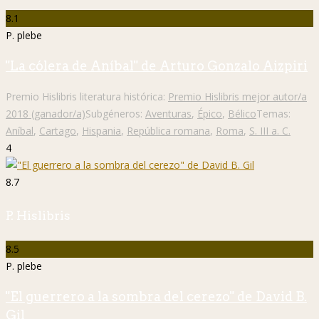
8.1
P. plebe
"La cólera de Aníbal" de Arturo Gonzalo Aizpiri
Premio Hislibris literatura histórica:
Premio Hislibris mejor autor/a
2018 (ganador/a)
Subgéneros:
Aventuras
,
Épico
,
Bélico
Temas:
Aníbal
,
Cartago
,
Hispania
,
República romana
,
Roma
,
S. III a. C.
4
8.7
P. Hislibris
8.5
P. plebe
"El guerrero a la sombra del cerezo" de David B.
Gil