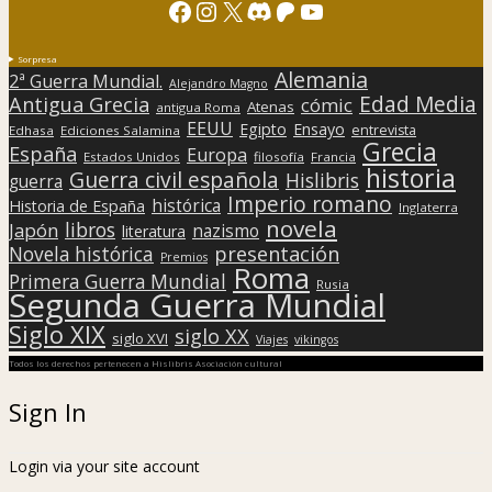
Facebook
Instagram
X
Discord
Patreon
YouTube
Sorpresa
Alemania
2ª Guerra Mundial.
Alejandro Magno
Edad Media
Antigua Grecia
cómic
Atenas
antigua Roma
EEUU
Egipto
Ensayo
entrevista
Edhasa
Ediciones Salamina
Grecia
España
Europa
Estados Unidos
filosofía
Francia
historia
Guerra civil española
Hislibris
guerra
Imperio romano
histórica
Historia de España
Inglaterra
novela
libros
Japón
nazismo
literatura
presentación
Novela histórica
Premios
Roma
Primera Guerra Mundial
Rusia
Segunda Guerra Mundial
Siglo XIX
siglo XX
siglo XVI
Viajes
vikingos
Todos los derechos pertenecen a Hislibris Asociación cultural
Sign In
Login via your site account