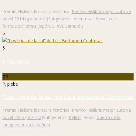
Premio Hislibris literatura histórica:
Premio Hislibris mejor autor/a
novel 2014 (ganador/a)
Subgéneros:
Aventuras
,
Novela de
formación
Temas:
Japón
,
S. XVI
,
Samuráis
5
5
P. Hislibris
7.9
P. plebe
“Los hijos de la sal” de Luis Bertomeu Contreras
Premio Hislibris literatura histórica:
Premio Hislibris mejor autor/a
novel 2025 (finalista)
Subgéneros:
Bélico
Temas:
Guerra de la
Independencia española