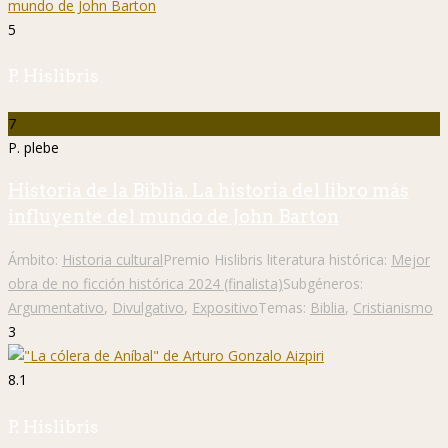
5
P. Hislibris
7
P. plebe
Historia de la Biblia. La historia del libro más
influyente del mundo de John Barton
Ámbito:
Historia cultural
Premio Hislibris literatura histórica:
Mejor
obra de no ficción histórica 2024 (finalista)
Subgéneros:
Argumentativo
,
Divulgativo
,
Expositivo
Temas:
Biblia
,
Cristianismo
3
8.1
P. Hislibris