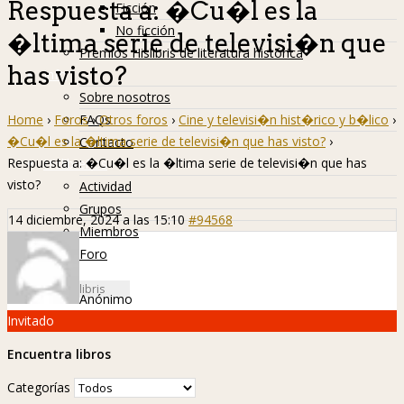
Respuesta a: �Cu�l es la
Ficción
No ficción
�ltima serie de televisi�n que
Premios Hislibris de literatura histórica
has visto?
Info
Sobre nosotros
Home
›
Foros
›
Otros foros
›
Cine y televisi�n hist�rico y b�lico
›
FAQs
�Cu�l es la �ltima serie de televisi�n que has visto?
›
Contacto
Respuesta a: �Cu�l es la �ltima serie de televisi�n que has
Hislibreños
visto?
Actividad
Grupos
14 diciembre, 2024 a las 15:10
#94568
Miembros
Foro
Anónimo
Invitado
Encuentra libros
Categorías