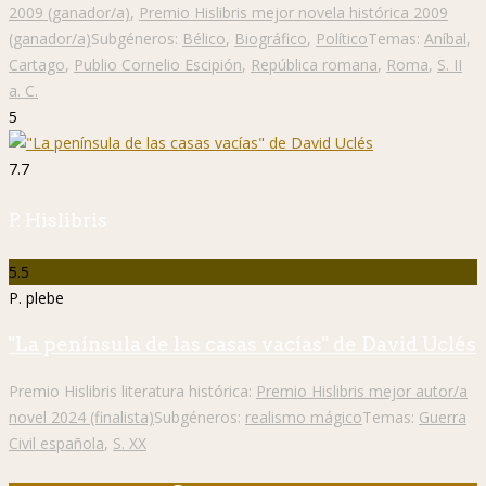
2009 (ganador/a)
,
Premio Hislibris mejor novela histórica 2009
(ganador/a)
Subgéneros:
Bélico
,
Biográfico
,
Político
Temas:
Aníbal
,
Cartago
,
Publio Cornelio Escipión
,
República romana
,
Roma
,
S. II
a. C.
5
7.7
P. Hislibris
5.5
P. plebe
"La península de las casas vacías" de David Uclés
Premio Hislibris literatura histórica:
Premio Hislibris mejor autor/a
novel 2024 (finalista)
Subgéneros:
realismo mágico
Temas:
Guerra
Civil española
,
S. XX