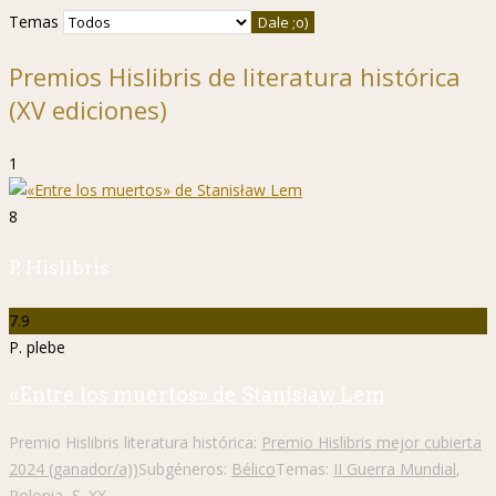
Temas
Premios Hislibris de literatura histórica
(XV ediciones)
1
8
P. Hislibris
7.9
P. plebe
«Entre los muertos» de Stanisław Lem
Premio Hislibris literatura histórica:
Premio Hislibris mejor cubierta
2024 (ganador/a))
Subgéneros:
Bélico
Temas:
II Guerra Mundial
,
Polonia
,
S. XX