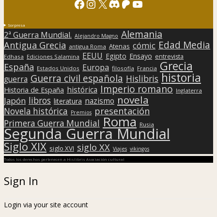
Facebook
Instagram
X
Discord
Patreon
YouTube
Sorpresa
Alemania
2ª Guerra Mundial.
Alejandro Magno
Edad Media
Antigua Grecia
cómic
Atenas
antigua Roma
EEUU
Egipto
Ensayo
entrevista
Edhasa
Ediciones Salamina
Grecia
España
Europa
Estados Unidos
filosofía
Francia
historia
Guerra civil española
Hislibris
guerra
Imperio romano
histórica
Historia de España
Inglaterra
novela
libros
Japón
nazismo
literatura
presentación
Novela histórica
Premios
Roma
Primera Guerra Mundial
Rusia
Segunda Guerra Mundial
Siglo XIX
siglo XX
siglo XVI
Viajes
vikingos
Todos los derechos pertenecen a Hislibris Asociación cultural
Sign In
Login via your site account