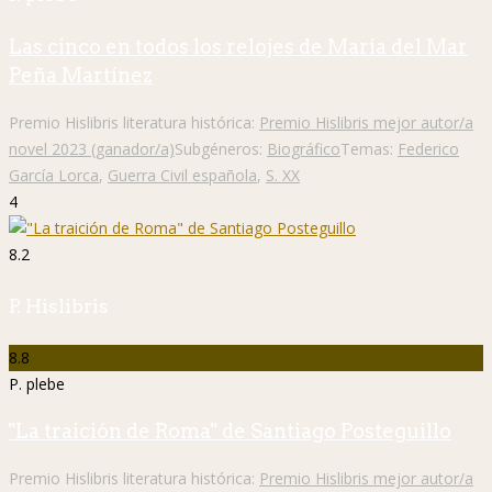
Las cinco en todos los relojes de María del Mar
Peña Martínez
Premio Hislibris literatura histórica:
Premio Hislibris mejor autor/a
novel 2023 (ganador/a)
Subgéneros:
Biográfico
Temas:
Federico
García Lorca
,
Guerra Civil española
,
S. XX
4
8.2
P. Hislibris
8.8
P. plebe
"La traición de Roma" de Santiago Posteguillo
Premio Hislibris literatura histórica:
Premio Hislibris mejor autor/a