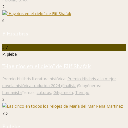
2
6
P. Hislibris
5.7
P. plebe
"Hay ríos en el cielo" de Elif Shafak
Premio Hislibris literatura histórica:
Premio Hislibris a la mejor
novela histórica traducida 2024 (finalista)
Subgéneros:
humanista
Temas:
culturas
,
Gilgamesh
,
Tiempo
3
7.5
P. plebe