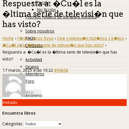
Respuesta a: �Cu�l es la
Ficción
No ficción
�ltima serie de televisi�n que
Premios Hislibris de literatura histórica
has visto?
Info
Sobre nosotros
Home
›
Foros
›
Otros foros
›
Cine y televisi�n hist�rico y b�lico
›
FAQs
�Cu�l es la �ltima serie de televisi�n que has visto?
›
Contacto
Respuesta a: �Cu�l es la �ltima serie de televisi�n que has
Hislibreños
visto?
Actividad
Grupos
17 marzo, 2025 a las 10:22
#94658
Miembros
Foro
Anónimo
Invitado
Encuentra libros
Categorías