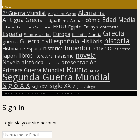
Sorpresa
Alemania
2ª Guerra Mundial.
Alejandro Magno
Edad Media
Antigua Grecia
cómic
Atenas
antigua Roma
EEUU
Egipto
Ensayo
entrevista
Edhasa
Ediciones Salamina
Grecia
España
Europa
Estados Unidos
filosofía
Francia
historia
Guerra civil española
Hislibris
guerra
Imperio romano
histórica
Historia de España
Inglaterra
novela
libros
Japón
nazismo
literatura
presentación
Novela histórica
Premios
Roma
Primera Guerra Mundial
Rusia
Segunda Guerra Mundial
Siglo XIX
siglo XX
siglo XVI
Viajes
vikingos
Todos los derechos pertenecen a Hislibris Asociación cultural
Sign In
Login via your site account