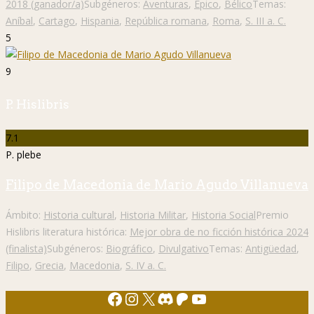
2018 (ganador/a)
Subgéneros:
Aventuras
,
Épico
,
Bélico
Temas:
Aníbal
,
Cartago
,
Hispania
,
República romana
,
Roma
,
S. III a. C.
5
9
P. Hislibris
7.1
P. plebe
Filipo de Macedonia de Mario Agudo Villanueva
Ámbito:
Historia cultural
,
Historia Militar
,
Historia Social
Premio
Hislibris literatura histórica:
Mejor obra de no ficción histórica 2024
(finalista)
Subgéneros:
Biográfico
,
Divulgativo
Temas:
Antigüedad
,
Filipo
,
Grecia
,
Macedonia
,
S. IV a. C.
Facebook
Instagram
X
Discord
Patreon
YouTube