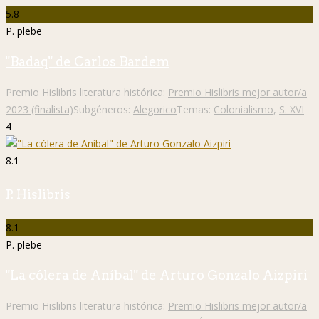
5.8
P. plebe
"Badaq" de Carlos Bardem
Premio Hislibris literatura histórica:
Premio Hislibris mejor autor/a
2023 (finalista)
Subgéneros:
Alegorico
Temas:
Colonialismo
,
S. XVI
4
8.1
P. Hislibris
8.1
P. plebe
"La cólera de Aníbal" de Arturo Gonzalo Aizpiri
Premio Hislibris literatura histórica:
Premio Hislibris mejor autor/a