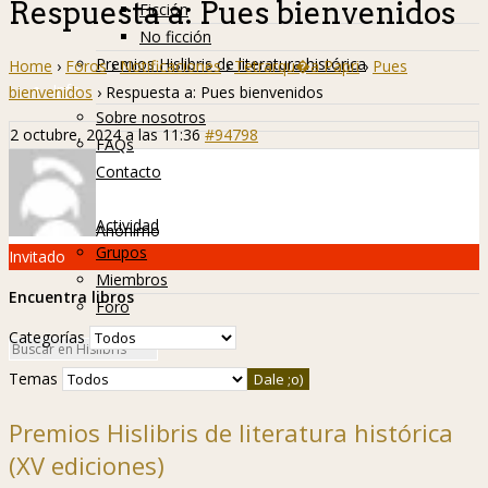
Respuesta a: Pues bienvenidos
Ficción
No ficción
Premios Hislibris de literatura histórica
Home
›
Foros
›
Notificaciones
›
Tetrarqu�a Papri
›
Pues
Info
bienvenidos
›
Respuesta a: Pues bienvenidos
Sobre nosotros
2 octubre, 2024 a las 11:36
#94798
FAQs
Contacto
Hislibreños
Actividad
Anónimo
Grupos
Invitado
Miembros
Encuentra libros
Foro
Categorías
Temas
Premios Hislibris de literatura histórica
(XV ediciones)