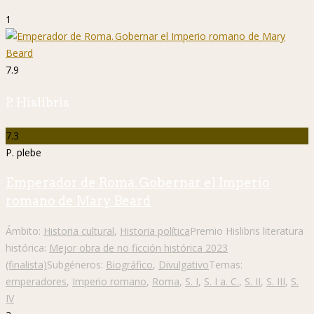
1
7.9
P. Hislibris
7.3
P. plebe
Emperador de Roma. Gobernar el Imperio
romano de Mary Beard
Ámbito:
Historia cultural
,
Historia política
Premio Hislibris literatura
histórica:
Mejor obra de no ficción histórica 2023
(finalista)
Subgéneros:
Biográfico
,
Divulgativo
Temas:
emperadores
,
Imperio romano
,
Roma
,
S. I
,
S. I a. C.
,
S. II
,
S. III
,
S.
IV