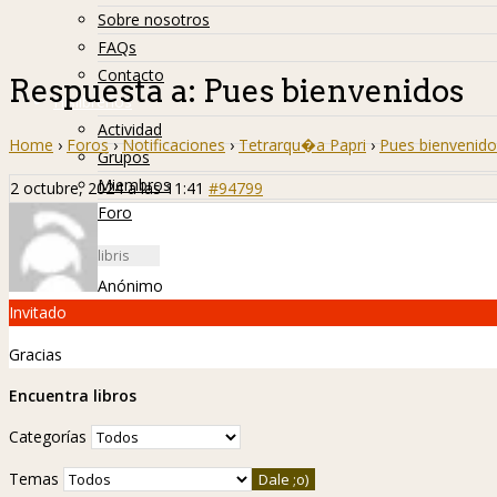
Sobre nosotros
FAQs
Contacto
Respuesta a: Pues bienvenidos
Hislibreños
Actividad
Home
›
Foros
›
Notificaciones
›
Tetrarqu�a Papri
›
Pues bienvenido
Grupos
Miembros
2 octubre, 2024 a las 11:41
#94799
Foro
Anónimo
Invitado
Gracias
Encuentra libros
Categorías
Temas