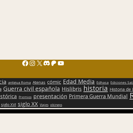
Facebook
Instagram
X
Discord
Patreon
YouTube
Edad Media
cia
cómic
Atenas
antigua Roma
Edhasa
Ediciones Sa
historia
Guerra civil española
Hislibris
a
Historia de
presentación
stórica
Primera Guerra Mundial
Premios
siglo XX
siglo XVI
Viajes
vikingos