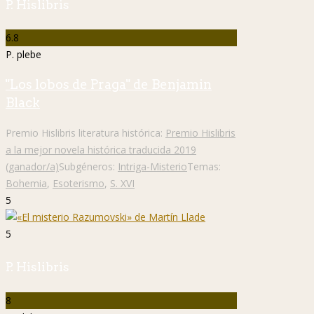
P. Hislibris
6.8
P. plebe
"Los lobos de Praga" de Benjamin
Black
Premio Hislibris literatura histórica:
Premio Hislibris
a la mejor novela histórica traducida 2019
(ganador/a)
Subgéneros:
Intriga-Misterio
Temas:
Bohemia
,
Esoterismo
,
S. XVI
5
5
P. Hislibris
8