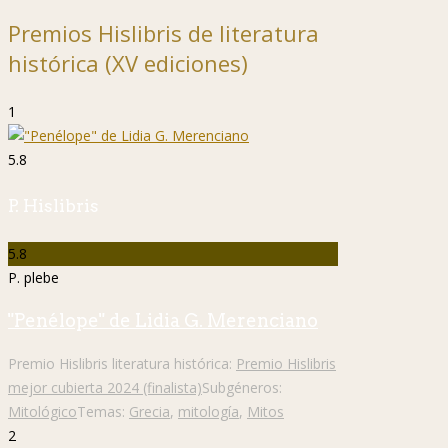
Premios Hislibris de literatura
histórica (XV ediciones)
1
5.8
P. Hislibris
5.8
P. plebe
"Penélope" de Lidia G. Merenciano
Premio Hislibris literatura histórica:
Premio Hislibris
mejor cubierta 2024 (finalista)
Subgéneros:
Mitológico
Temas:
Grecia
,
mitología
,
Mitos
2