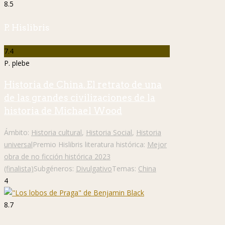
8.5
P. Hislibris
7.4
P. plebe
Historia de China. El retrato de una
de las grandes civilizaciones de la
historia de Michael Wood
Ámbito:
Historia cultural
,
Historia Social
,
Historia
universal
Premio Hislibris literatura histórica:
Mejor
obra de no ficción histórica 2023
(finalista)
Subgéneros:
Divulgativo
Temas:
China
4
8.7