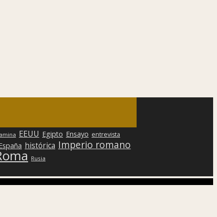
EEUU
Egipto
Ensayo
entrevista
lamina
Imperio romano
histórica
 España
Roma
Rusia