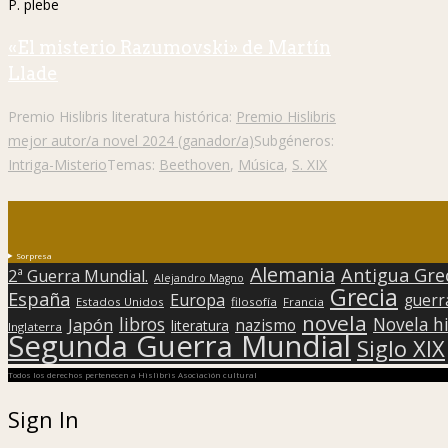
P. plebe
«El misterio Razumovski» de Martín
Llade
Premio Hislibris literatura histórica:
Premio Hislibris
mejor autor/a novel 2024 (ganador/a)
Subgéneros:
Intriga-Misterio
Temas:
Beethoven
,
Música
,
S. XIX
Sorpresa
Alemania
Antigua Gre
2ª Guerra Mundial.
Alejandro Magno
Grecia
España
Europa
guerr
Estados Unidos
filosofía
Francia
novela
libros
Japón
Novela hi
nazismo
literatura
Inglaterra
Segunda Guerra Mundial
Siglo XIX
Todos los derechos pertenecen a Hislibris Asociación cultural
Sign In