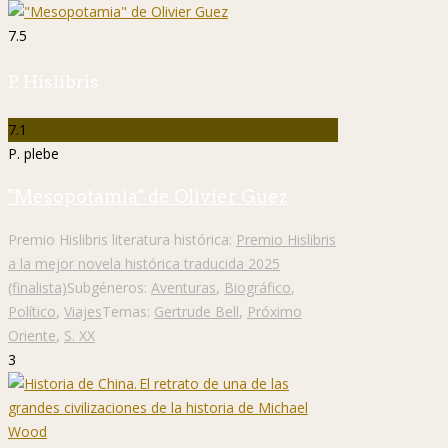
7.5
P. Hislibris
7.1
P. plebe
"Mesopotamia" de Olivier Guez
Premio Hislibris literatura histórica:
Premio Hislibris
a la mejor novela histórica traducida 2025
(finalista)
Subgéneros:
Aventuras
,
Biográfico
,
Político
,
Viajes
Temas:
Gertrude Bell
,
Próximo
Oriente
,
S. XX
3