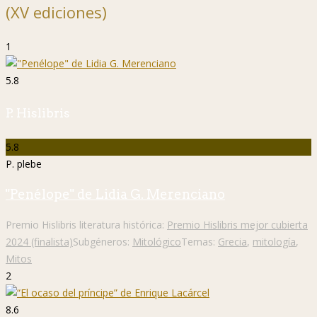
(XV ediciones)
1
5.8
P. Hislibris
5.8
P. plebe
"Penélope" de Lidia G. Merenciano
Premio Hislibris literatura histórica:
Premio Hislibris mejor cubierta
2024 (finalista)
Subgéneros:
Mitológico
Temas:
Grecia
,
mitología
,
Mitos
2
8.6