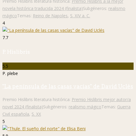
Premio Hislibris literatura histórica:
Premio Hislibris a la mejor
novela histórica traducida 2024 (finalista)
Subgéneros:
realismo
mágico
Temas:
Reino de Napoles
,
S. XIV a. C.
4
7.7
P. Hislibris
5.5
P. plebe
"La península de las casas vacías" de David Uclés
Premio Hislibris literatura histórica:
Premio Hislibris mejor autor/a
novel 2024 (finalista)
Subgéneros:
realismo mágico
Temas:
Guerra
Civil española
,
S. XX
5
5.9