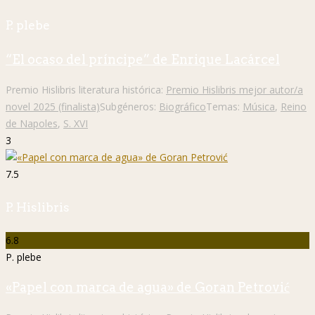
P. plebe
“El ocaso del príncipe” de Enrique Lacárcel
Premio Hislibris literatura histórica:
Premio Hislibris mejor autor/a
novel 2025 (finalista)
Subgéneros:
Biográfico
Temas:
Música
,
Reino
de Napoles
,
S. XVI
3
7.5
P. Hislibris
6.8
P. plebe
«Papel con marca de agua» de Goran Petrović