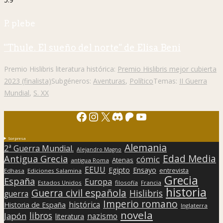
P. plebe
"Thule. El sueño del norte" de Elisa Beni
Premio Hislibris literatura histórica:
Premio Hislibris mejor cubierta
2023 (finalista)
Subgéneros:
Aventuras
,
Político
Temas:
II Guerra
Mundial
,
S. XX
Facebook
Instagram
X
Discord
Patreon
YouTube
Sorpresa
Alemania
2ª Guerra Mundial.
Alejandro Magno
Edad Media
Antigua Grecia
cómic
Atenas
antigua Roma
EEUU
Egipto
Ensayo
entrevista
Edhasa
Ediciones Salamina
Grecia
España
Europa
Estados Unidos
filosofía
Francia
historia
Guerra civil española
Hislibris
guerra
Imperio romano
histórica
Historia de España
Inglaterra
novela
libros
Japón
nazismo
literatura