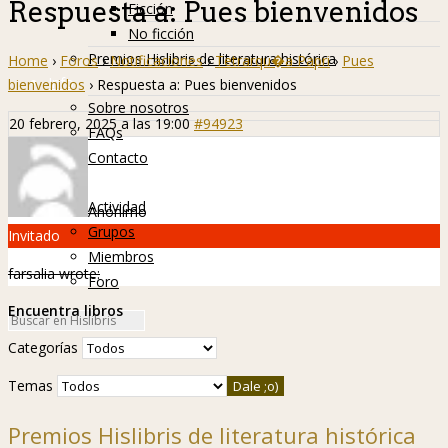
Respuesta a: Pues bienvenidos
Ficción
No ficción
Premios Hislibris de literatura histórica
Home
›
Foros
›
Notificaciones
›
Tetrarqu�a Papri
›
Pues
Info
bienvenidos
›
Respuesta a: Pues bienvenidos
Sobre nosotros
20 febrero, 2025 a las 19:00
#94923
FAQs
Contacto
Hislibreños
Actividad
Anónimo
Grupos
Invitado
Miembros
farsalia wrote:
Foro
Encuentra libros
Categorías
Temas
Premios Hislibris de literatura histórica