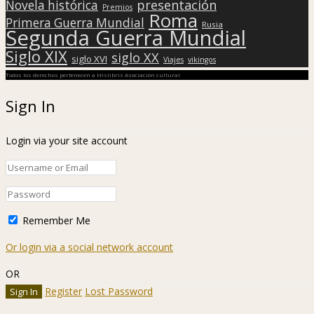
presentación
Novela histórica
Premios
Roma
Primera Guerra Mundial
Rusia
Segunda Guerra Mundial
Siglo XIX
siglo XX
siglo XVI
Viajes
vikingos
Todos los derechos pertenecen a Hislibris Asociación cultural
Sign In
Login via your site account
Remember Me
Or login via a social network account
OR
Register
Lost Password