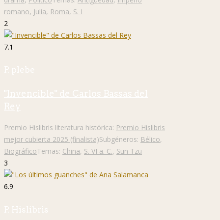
romano
,
Julia
,
Roma
,
S. I
2
7.1
P. plebe
"Invencible" de Carlos Bassas del
Rey
Premio Hislibris literatura histórica:
Premio Hislibris
mejor cubierta 2025 (finalista)
Subgéneros:
Bélico
,
Biográfico
Temas:
China
,
S. VI a. C.
,
Sun Tzu
3
6.9
P. Hislibris