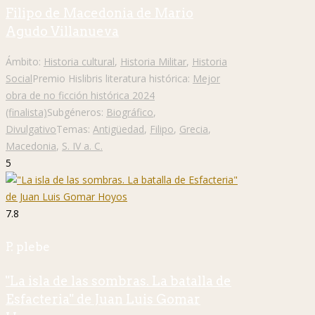
Filipo de Macedonia de Mario
Agudo Villanueva
Ámbito:
Historia cultural
,
Historia Militar
,
Historia
Social
Premio Hislibris literatura histórica:
Mejor
obra de no ficción histórica 2024
(finalista)
Subgéneros:
Biográfico
,
Divulgativo
Temas:
Antigüedad
,
Filipo
,
Grecia
,
Macedonia
,
S. IV a. C.
5
7.8
P. plebe
"La isla de las sombras. La batalla de
Esfacteria" de Juan Luis Gomar