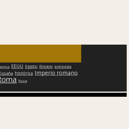
EEUU
Egipto
Ensayo
entrevista
lamina
Imperio romano
histórica
 España
Roma
Rusia