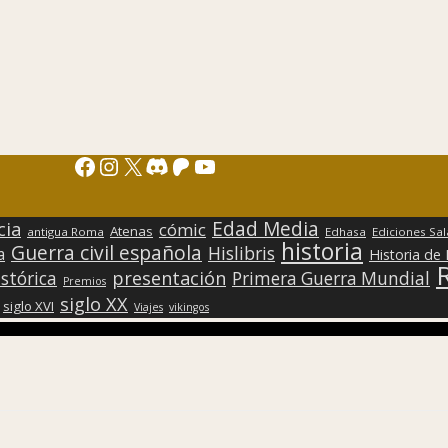
Facebook
Instagram
X
Discord
Patreon
YouTube
Edad Media
cia
cómic
Atenas
antigua Roma
Edhasa
Ediciones Sa
historia
Guerra civil española
Hislibris
a
Historia de
presentación
stórica
Primera Guerra Mundial
Premios
siglo XX
siglo XVI
Viajes
vikingos