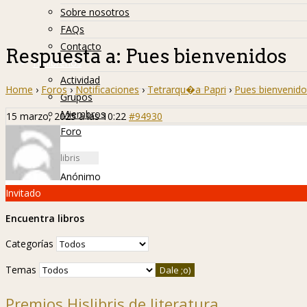
Sobre nosotros
FAQs
Contacto
Respuesta a: Pues bienvenidos
Hislibreños
Actividad
Home
›
Foros
›
Notificaciones
›
Tetrarqu�a Papri
›
Pues bienvenido
Grupos
Miembros
15 marzo, 2025 a las 10:22
#94930
Foro
Anónimo
Invitado
Encuentra libros
Categorías
Temas
Premios Hislibris de literatura