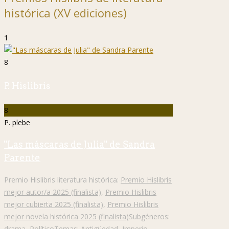
histórica (XV ediciones)
1
8
P. Hislibris
8
P. plebe
"Las máscaras de Julia" de Sandra
Parente
Premio Hislibris literatura histórica:
Premio Hislibris
mejor autor/a 2025 (finalista)
,
Premio Hislibris
mejor cubierta 2025 (finalista)
,
Premio Hislibris
mejor novela histórica 2025 (finalista)
Subgéneros:
drama
,
Político
Temas:
Antigüedad
,
Imperio