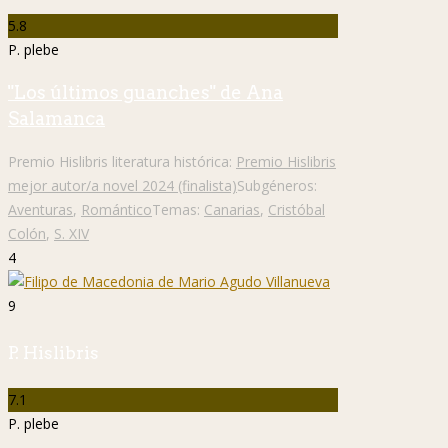
5.8
P. plebe
"Los últimos guanches" de Ana
Salamanca
Premio Hislibris literatura histórica:
Premio Hislibris
mejor autor/a novel 2024 (finalista)
Subgéneros:
Aventuras
,
Romántico
Temas:
Canarias
,
Cristóbal
Colón
,
S. XIV
4
9
P. Hislibris
7.1
P. plebe