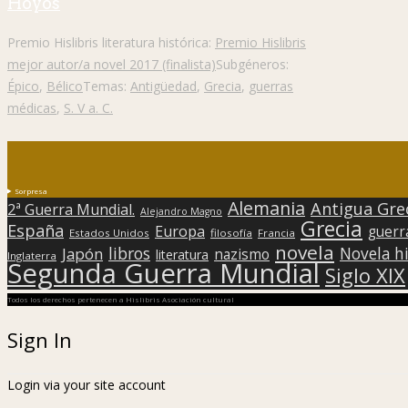
Hoyos
Premio Hislibris literatura histórica:
Premio Hislibris
mejor autor/a novel 2017 (finalista)
Subgéneros:
Épico
,
Bélico
Temas:
Antigüedad
,
Grecia
,
guerras
médicas
,
S. V a. C.
Sorpresa
Alemania
Antigua Gre
2ª Guerra Mundial.
Alejandro Magno
Grecia
España
Europa
guerr
Estados Unidos
filosofía
Francia
novela
libros
Japón
Novela hi
nazismo
literatura
Inglaterra
Segunda Guerra Mundial
Siglo XIX
Todos los derechos pertenecen a Hislibris Asociación cultural
Sign In
Login via your site account