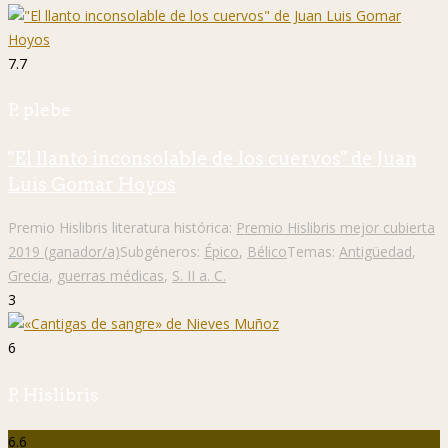
7.7
P. plebe
"El llanto inconsolable de los cuervos" de Juan
Luis Gomar Hoyos
Premio Hislibris literatura histórica:
Premio Hislibris mejor cubierta
2019 (ganador/a)
Subgéneros:
Épico
,
Bélico
Temas:
Antigüedad
,
Grecia
,
guerras médicas
,
S. II a. C.
3
6
P. Hislibris
6.6