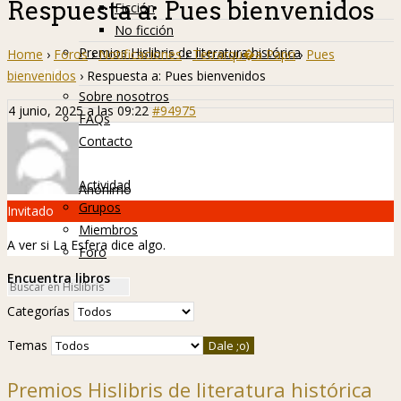
Respuesta a: Pues bienvenidos
Ficción
No ficción
Premios Hislibris de literatura histórica
Home
›
Foros
›
Notificaciones
›
Tetrarqu�a Papri
›
Pues
Info
bienvenidos
›
Respuesta a: Pues bienvenidos
Sobre nosotros
4 junio, 2025 a las 09:22
#94975
FAQs
Contacto
Hislibreños
Actividad
Anónimo
Grupos
Invitado
Miembros
A ver si La Esfera dice algo.
Foro
Encuentra libros
Categorías
Temas
Premios Hislibris de literatura histórica