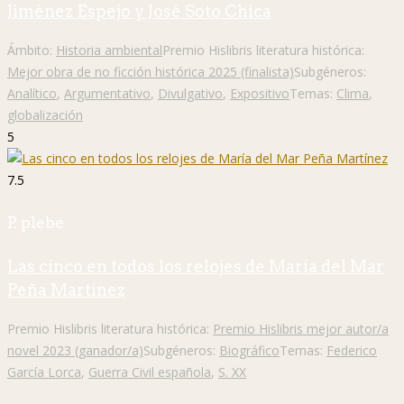
Jiménez Espejo y José Soto Chica
Ámbito:
Historia ambiental
Premio Hislibris literatura histórica:
Mejor obra de no ficción histórica 2025 (finalista)
Subgéneros:
Analítico
,
Argumentativo
,
Divulgativo
,
Expositivo
Temas:
Clima
,
globalización
5
7.5
P. plebe
Las cinco en todos los relojes de María del Mar
Peña Martínez
Premio Hislibris literatura histórica:
Premio Hislibris mejor autor/a
novel 2023 (ganador/a)
Subgéneros:
Biográfico
Temas:
Federico
García Lorca
,
Guerra Civil española
,
S. XX