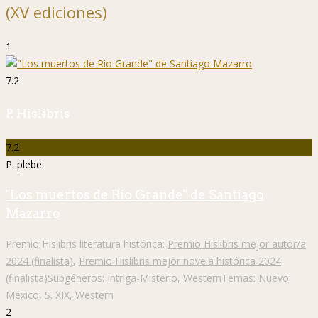
(XV ediciones)
1
7.2
P. Hislibris
7.2
P. plebe
"Los muertos de Río Grande" de Santiago
Mazarro
Premio Hislibris literatura histórica:
Premio Hislibris mejor autor/a
2024 (finalista)
,
Premio Hislibris mejor novela histórica 2024
(finalista)
Subgéneros:
Intriga-Misterio
,
Western
Temas:
Nuevo
México
,
S. XIX
,
Western
2