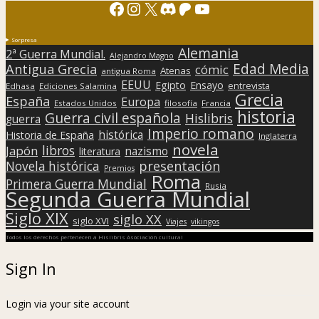
Facebook
Instagram
X
Discord
Patreon
YouTube
Sorpresa
Alemania
2ª Guerra Mundial.
Alejandro Magno
Edad Media
Antigua Grecia
cómic
Atenas
antigua Roma
EEUU
Egipto
Ensayo
entrevista
Edhasa
Ediciones Salamina
Grecia
España
Europa
Estados Unidos
filosofía
Francia
historia
Guerra civil española
Hislibris
guerra
Imperio romano
histórica
Historia de España
Inglaterra
novela
libros
Japón
nazismo
literatura
presentación
Novela histórica
Premios
Roma
Primera Guerra Mundial
Rusia
Segunda Guerra Mundial
Siglo XIX
siglo XX
siglo XVI
Viajes
vikingos
Todos los derechos pertenecen a Hislibris Asociación cultural
Sign In
Login via your site account