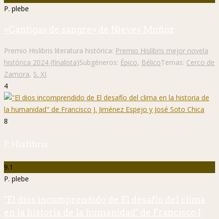
P. plebe
«Cantigas de sangre» de Nieves Muñoz
Premio Hislibris literatura histórica:
Premio Hislibris mejor novela
histórica 2024 (finalista)
Subgéneros:
Épico
,
Bélico
Temas:
Cerco de
Zamora
,
S. XI
4
8
P. Hislibris
9.1
P. plebe
"El dios incomprendido de El desafío del clima
en la historia de la humanidad" de Francisco J.