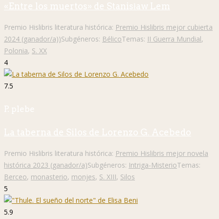
«Entre los muertos» de Stanisław Lem
Premio Hislibris literatura histórica:
Premio Hislibris mejor cubierta
2024 (ganador/a))
Subgéneros:
Bélico
Temas:
II Guerra Mundial
,
Polonia
,
S. XX
4
7.5
P. plebe
La taberna de Silos de Lorenzo G. Acebedo
Premio Hislibris literatura histórica:
Premio Hislibris mejor novela
histórica 2023 (ganador/a)
Subgéneros:
Intriga-Misterio
Temas:
Berceo
,
monasterio
,
monjes
,
S. XIII
,
Silos
5
5.9