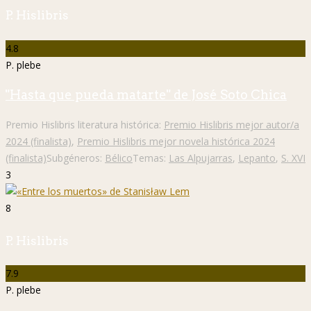
P. Hislibris
4.8
P. plebe
"Hasta que pueda matarte" de José Soto Chica
Premio Hislibris literatura histórica:
Premio Hislibris mejor autor/a
2024 (finalista)
,
Premio Hislibris mejor novela histórica 2024
(finalista)
Subgéneros:
Bélico
Temas:
Las Alpujarras
,
Lepanto
,
S. XVI
3
8
P. Hislibris
7.9
P. plebe