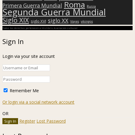
Roma
Primera Guerra Mundial
Rusia
Segunda Guerra Mundial
Siglo XIX
siglo XX
siglo XVI
Viajes
vikingos
Todos los derechos pertenecen a Hislibris Asociación cultural
Sign In
Login via your site account
Remember Me
Or login via a social network account
OR
Register
Lost Password