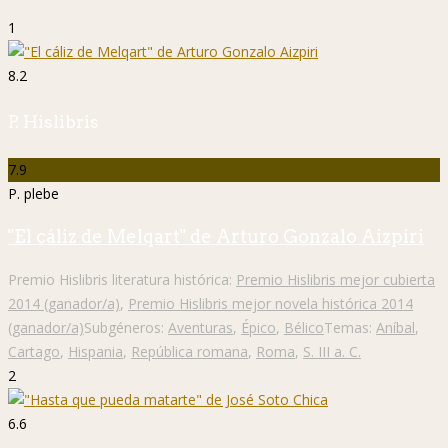
1
8.2
P. Hislibris
7.9
P. plebe
"El cáliz de Melqart" de Arturo Gonzalo Aizpiri
Premio Hislibris literatura histórica:
Premio Hislibris mejor cubierta
2014 (ganador/a)
,
Premio Hislibris mejor novela histórica 2014
(ganador/a)
Subgéneros:
Aventuras
,
Épico
,
Bélico
Temas:
Aníbal
,
Cartago
,
Hispania
,
República romana
,
Roma
,
S. III a. C.
2
6.6