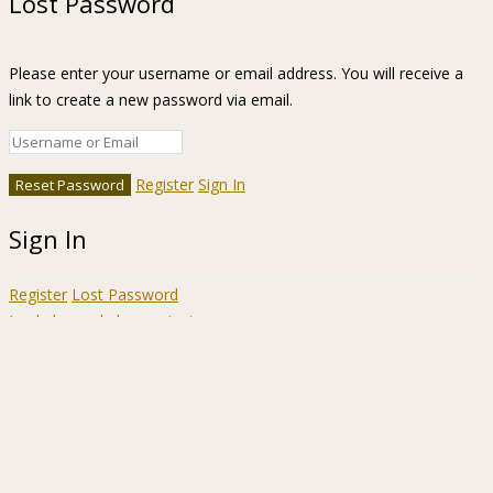
Lost Password
Please enter your username or email address. You will receive a
link to create a new password via email.
Register
Sign In
Sign In
Register
Lost Password
Ir a la barra de herramientas
Acerca
WordPress.org
de
Documentación
WordPress
Aprende WordPress
Soporte
Sugerencias