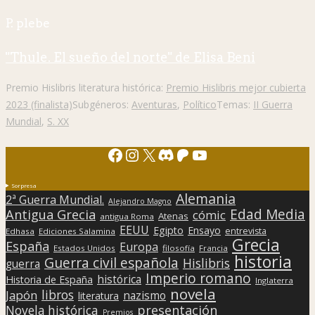
P. plebe
"Thule. El sueño del norte" de Elisa Beni
Premio Hislibris literatura histórica:
Premio Hislibris mejor cubierta
2023 (finalista)
Subgéneros:
Aventuras
,
Político
Temas:
II Guerra
Mundial
,
S. XX
Facebook
Instagram
X
Discord
Patreon
YouTube
Sorpresa
Alemania
2ª Guerra Mundial.
Alejandro Magno
Edad Media
Antigua Grecia
cómic
Atenas
antigua Roma
EEUU
Egipto
Ensayo
entrevista
Edhasa
Ediciones Salamina
Grecia
España
Europa
Estados Unidos
filosofía
Francia
historia
Guerra civil española
Hislibris
guerra
Imperio romano
histórica
Historia de España
Inglaterra
novela
libros
Japón
nazismo
literatura
presentación
Novela histórica
Premios