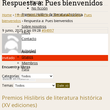
Respuesta a: Pues bienvenidos
Ficción
No ficción
Premios Hislibris de literatura histórica
Home
›
Foros
›
Notificaciones
›
Tetrarqu�a Papri
›
Pues
Info
bienvenidos
›
Respuesta a: Pues bienvenidos
Sobre nosotros
9 junio, 2025 a las 09:28
#94997
FAQs
Contacto
Hislibreños
Actividad
Anónimo
Grupos
Invitado
Miembros
Encuentra libros
Foro
Categorías
Temas
Premios Hislibris de literatura histórica
(XV ediciones)