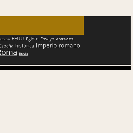
EEUU
Egipto
Ensayo
entrevista
lamina
Imperio romano
histórica
 España
Roma
Rusia