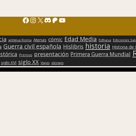
Facebook
Instagram
X
Discord
Patreon
YouTube
Edad Media
cia
cómic
Atenas
antigua Roma
Edhasa
Ediciones Sa
historia
Guerra civil española
Hislibris
a
Historia de
presentación
stórica
Primera Guerra Mundial
Premios
siglo XX
siglo XVI
Viajes
vikingos