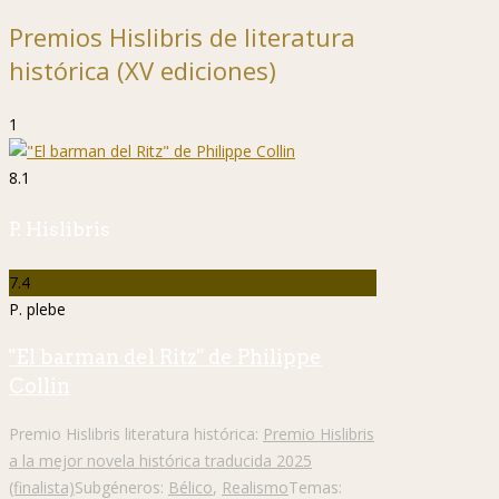
Premios Hislibris de literatura
histórica (XV ediciones)
1
8.1
P. Hislibris
7.4
P. plebe
"El barman del Ritz" de Philippe
Collin
Premio Hislibris literatura histórica:
Premio Hislibris
a la mejor novela histórica traducida 2025
(finalista)
Subgéneros:
Bélico
,
Realismo
Temas: