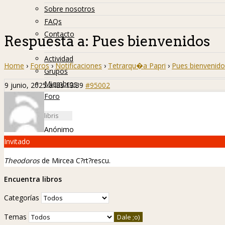
Sobre nosotros
FAQs
Contacto
Respuesta a: Pues bienvenidos
Hislibreños
Actividad
Home
›
Foros
›
Notificaciones
›
Tetrarqu�a Papri
›
Pues bienvenido
Grupos
Miembros
9 junio, 2025 a las 13:39
#95002
Foro
Anónimo
Invitado
Theodoros
de Mircea C?rt?rescu.
Encuentra libros
Categorías
Temas