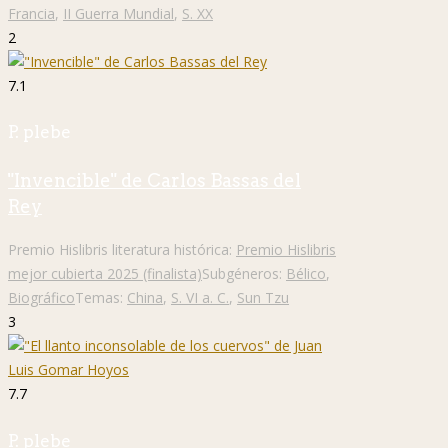
Francia
,
II Guerra Mundial
,
S. XX
2
7.1
P. plebe
"Invencible" de Carlos Bassas del
Rey
Premio Hislibris literatura histórica:
Premio Hislibris
mejor cubierta 2025 (finalista)
Subgéneros:
Bélico
,
Biográfico
Temas:
China
,
S. VI a. C.
,
Sun Tzu
3
7.7
P. plebe