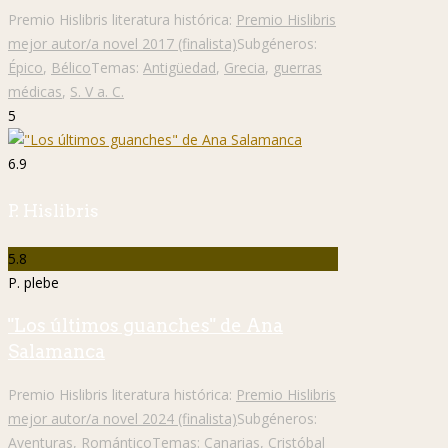
Premio Hislibris literatura histórica:
Premio Hislibris
mejor autor/a novel 2017 (finalista)
Subgéneros:
Épico
,
Bélico
Temas:
Antigüedad
,
Grecia
,
guerras
médicas
,
S. V a. C.
5
6.9
P. Hislibris
5.8
P. plebe
"Los últimos guanches" de Ana
Salamanca
Premio Hislibris literatura histórica:
Premio Hislibris
mejor autor/a novel 2024 (finalista)
Subgéneros:
Aventuras
,
Romántico
Temas:
Canarias
,
Cristóbal