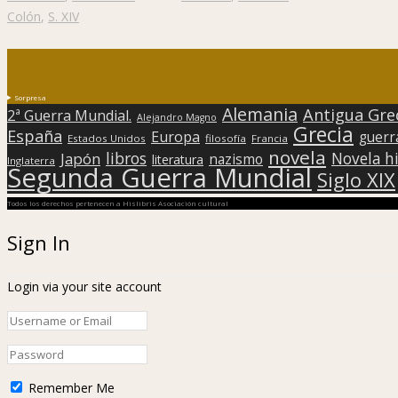
Colón
,
S. XIV
Sorpresa
Alemania
Antigua Gre
2ª Guerra Mundial.
Alejandro Magno
Grecia
España
Europa
guerr
Estados Unidos
filosofía
Francia
novela
libros
Japón
Novela hi
nazismo
literatura
Inglaterra
Segunda Guerra Mundial
Siglo XIX
Todos los derechos pertenecen a Hislibris Asociación cultural
Sign In
Login via your site account
Remember Me