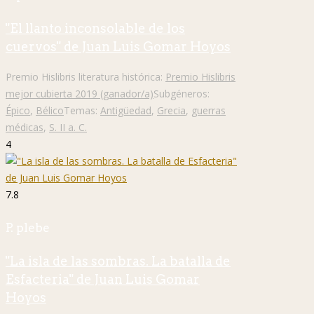
"El llanto inconsolable de los
cuervos" de Juan Luis Gomar Hoyos
Premio Hislibris literatura histórica:
Premio Hislibris
mejor cubierta 2019 (ganador/a)
Subgéneros:
Épico
,
Bélico
Temas:
Antigüedad
,
Grecia
,
guerras
médicas
,
S. II a. C.
4
7.8
P. plebe
"La isla de las sombras. La batalla de
Esfacteria" de Juan Luis Gomar
Hoyos