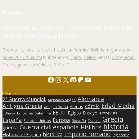
P. plebe
"La isla de las sombras. La batalla de Esfacteria"
de Juan Luis Gomar Hoyos
Premio Hislibris literatura histórica:
Premio Hislibris mejor autor/a
novel 2017 (finalista)
Subgéneros:
Épico
,
Bélico
Temas:
Antigüedad
,
Grecia
,
guerras médicas
,
S. V a. C.
Facebook
Instagram
X
Discord
Patreon
YouTube
Sorpresa
Alemania
2ª Guerra Mundial.
Alejandro Magno
Edad Media
Antigua Grecia
cómic
Atenas
antigua Roma
EEUU
Egipto
Ensayo
entrevista
Edhasa
Ediciones Salamina
Grecia
España
Europa
Estados Unidos
filosofía
Francia
historia
Guerra civil española
Hislibris
guerra
Imperio romano
histórica
Historia de España
Inglaterra