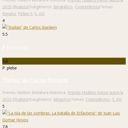
2025 (finalista)
Subgéneros:
Biográfico
,
Costumbrista
Temas:
España
,
Felipe II
,
S. XVI
4
5.5
P. Hislibris
5.8
P. plebe
"Badaq" de Carlos Bardem
Premio Hislibris literatura histórica:
Premio Hislibris mejor autor/a
2023 (finalista)
Subgéneros:
Alegorico
Temas:
Colonialismo
,
S. XVI
5
7.8