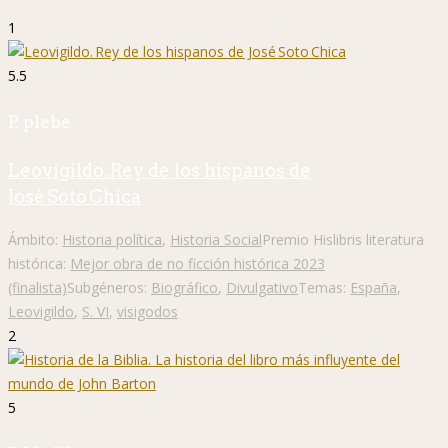
1
5.5
P. plebe
Leovigildo. Rey de los hispanos de
José Soto Chica
Ámbito:
Historia política
,
Historia Social
Premio Hislibris literatura
histórica:
Mejor obra de no ficción histórica 2023
(finalista)
Subgéneros:
Biográfico
,
Divulgativo
Temas:
España
,
Leovigildo
,
S. VI
,
visigodos
2
5