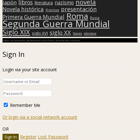
novela
libros
Japón
nazismo
literatura
presentación
Novela histórica
Premios
Roma
Primera Guerra Mundial
Rusia
Segunda Guerra Mundial
Siglo XIX
siglo XX
siglo XVI
Viajes
vikingos
Todos los derechos pertenecen a Hislibris Asociación cultural
Sign In
Login via your site account
Remember Me
Or login via a social network account
OR
Register
Lost Password