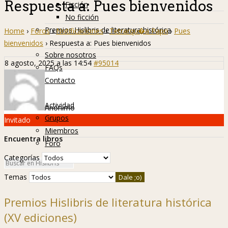
Respuesta a: Pues bienvenidos
Ficción
No ficción
Premios Hislibris de literatura histórica
Home
›
Foros
›
Notificaciones
›
Tetrarqu�a Papri
›
Pues
Info
bienvenidos
›
Respuesta a: Pues bienvenidos
Sobre nosotros
8 agosto, 2025 a las 14:54
#95014
FAQs
Contacto
Hislibreños
Actividad
Anónimo
Grupos
Invitado
Miembros
Encuentra libros
Foro
Categorías
Temas
Premios Hislibris de literatura histórica
(XV ediciones)