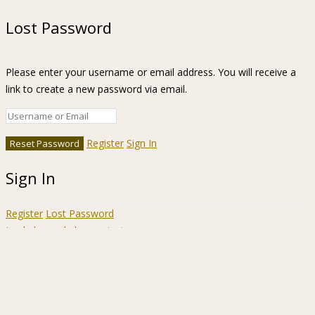
Lost Password
Please enter your username or email address. You will receive a
link to create a new password via email.
Register
Sign In
Sign In
Register
Lost Password
Ir a la barra de herramientas
Acerca
WordPress.org
de
Documentación
WordPress
Aprende WordPress
Soporte