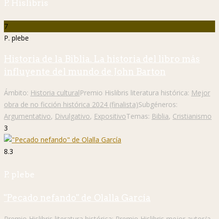
P. Hislibris
7
P. plebe
Historia de la Biblia. La historia del libro más
influyente del mundo de John Barton
Ámbito:
Historia cultural
Premio Hislibris literatura histórica:
Mejor
obra de no ficción histórica 2024 (finalista)
Subgéneros:
Argumentativo
,
Divulgativo
,
Expositivo
Temas:
Biblia
,
Cristianismo
3
8.3
P. plebe
"Pecado nefando" de Olalla García
Premio Hislibris literatura histórica:
Premio Hislibris mejor autor/a