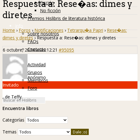
Respuesta a: Rese�as: dimes y
Ficción
No ficción
diretes
Premios Hislibris de literatura histórica
Info
Home
›
Foros
›
Notificaciones
›
Tetrarqu�a Papri
›
Rese�as:
Sobre nosotros
dimes y diretes
›
Respuesta a: Rese�as: dimes y diretes
FAQs
Contacto
6 octubre, 2024 a las 12:21
#95095
Hislibreños
Actividad
Grupos
Anónimo
Miembros
Invitado
Foro
, de Teffy.
Encuentra libros
Categorías
Temas