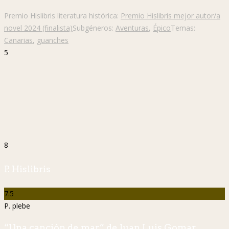
Premio Hislibris literatura histórica:
Premio Hislibris mejor autor/a
novel 2024 (finalista)
Subgéneros:
Aventuras
,
Épico
Temas:
Canarias
,
guanches
5
8
P. Hislibris
7.5
P. plebe
“Una canción de mar” de Juan Luis Gomar