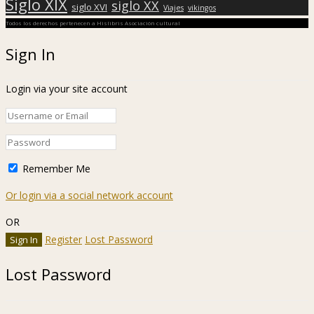
Siglo XIX
siglo XX
siglo XVI
Viajes
vikingos
Todos los derechos pertenecen a Hislibris Asociación cultural
Sign In
Login via your site account
Remember Me
Or login via a social network account
OR
Register
Lost Password
Lost Password