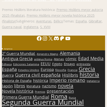
Premio Hislibris literatura histórica:
Premio Hislibris mejor autor/a
2025 (finalista)
,
Premio Hislibris mejor novela histórica 2025
(finalista)
Subgéneros:
Aventuras
,
Bélico
Temas:
España
,
Gibraltar
,
Guerra naval
,
Inglaterra
,
S. XVIII
Facebook
Instagram
X
Discord
Patreon
YouTube
Sorpresa
Alemania
2ª Guerra Mundial.
Alejandro Magno
Edad Media
Antigua Grecia
cómic
Atenas
antigua Roma
EEUU
Egipto
Ensayo
entrevista
Edhasa
Ediciones Salamina
Grecia
España
Europa
Estados Unidos
filosofía
Francia
historia
Guerra civil española
Hislibris
guerra
Imperio romano
histórica
Historia de España
Inglaterra
novela
libros
Japón
nazismo
literatura
presentación
Novela histórica
Premios
Roma
Primera Guerra Mundial
Rusia
Segunda Guerra Mundial