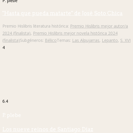
P. plebe
"Hasta que pueda matarte" de José Soto Chica
Premio Hislibris literatura histórica:
Premio Hislibris mejor autor/a
2024 (finalista)
,
Premio Hislibris mejor novela histórica 2024
(finalista)
Subgéneros:
Bélico
Temas:
Las Alpujarras
,
Lepanto
,
S. XVI
4
6.4
P. plebe
Los nueve reinos de Santiago Díaz