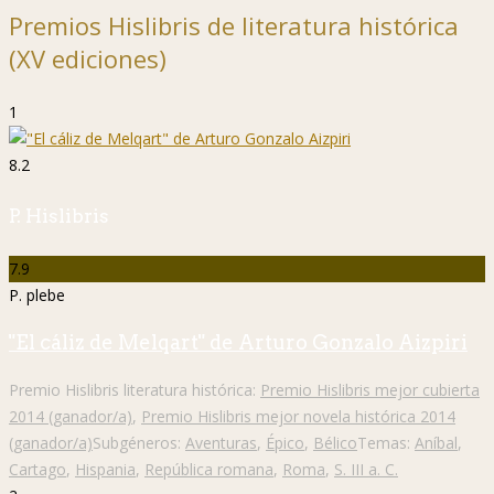
Premios Hislibris de literatura histórica
(XV ediciones)
1
8.2
P. Hislibris
7.9
P. plebe
"El cáliz de Melqart" de Arturo Gonzalo Aizpiri
Premio Hislibris literatura histórica:
Premio Hislibris mejor cubierta
2014 (ganador/a)
,
Premio Hislibris mejor novela histórica 2014
(ganador/a)
Subgéneros:
Aventuras
,
Épico
,
Bélico
Temas:
Aníbal
,
Cartago
,
Hispania
,
República romana
,
Roma
,
S. III a. C.