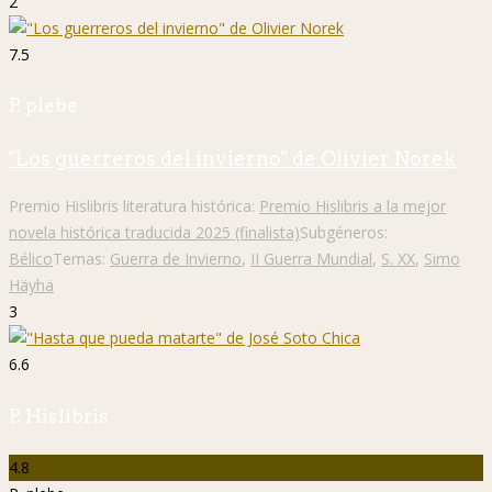
2
7.5
P. plebe
"Los guerreros del invierno" de Olivier Norek
Premio Hislibris literatura histórica:
Premio Hislibris a la mejor
novela histórica traducida 2025 (finalista)
Subgéneros:
Bélico
Temas:
Guerra de Invierno
,
II Guerra Mundial
,
S. XX
,
Simo
Häyhä
3
6.6
P. Hislibris
4.8