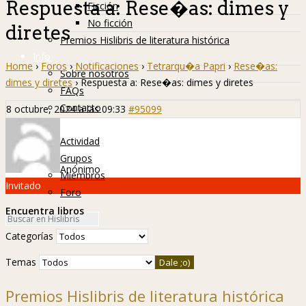
Respuesta a: Rese�as: dimes y
Ficción
No ficción
diretes
Premios Hislibris de literatura histórica
Info
Home
›
Foros
›
Notificaciones
›
Tetrarqu�a Papri
›
Rese�as:
Sobre nosotros
dimes y diretes
›
Respuesta a: Rese�as: dimes y diretes
FAQs
Contacto
8 octubre, 2024 a las 09:33
#95099
Hislibreños
Actividad
Grupos
Anónimo
Miembros
Invitado
Foro
Encuentra libros
Categorías
Temas
Premios Hislibris de literatura histórica