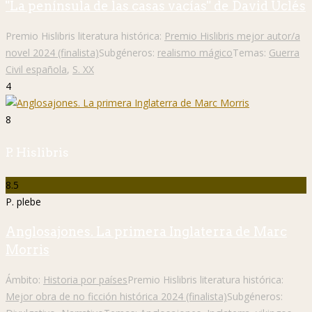
"La península de las casas vacías" de David Uclés
Premio Hislibris literatura histórica:
Premio Hislibris mejor autor/a
novel 2024 (finalista)
Subgéneros:
realismo mágico
Temas:
Guerra
Civil española
,
S. XX
4
8
P. Hislibris
8.5
P. plebe
Anglosajones. La primera Inglaterra de Marc
Morris
Ámbito:
Historia por países
Premio Hislibris literatura histórica:
Mejor obra de no ficción histórica 2024 (finalista)
Subgéneros: