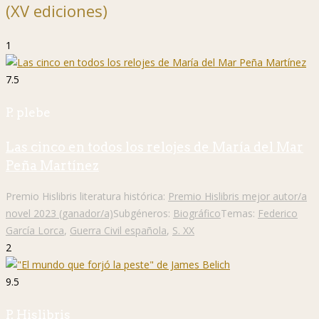
(XV ediciones)
1
7.5
P. plebe
Las cinco en todos los relojes de María del Mar
Peña Martínez
Premio Hislibris literatura histórica:
Premio Hislibris mejor autor/a
novel 2023 (ganador/a)
Subgéneros:
Biográfico
Temas:
Federico
García Lorca
,
Guerra Civil española
,
S. XX
2
9.5
P. Hislibris