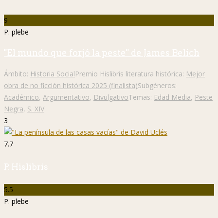
9
P. plebe
"El mundo que forjó la peste" de James Belich
Ámbito:
Historia Social
Premio Hislibris literatura histórica:
Mejor
obra de no ficción histórica 2025 (finalista)
Subgéneros:
Académico
,
Argumentativo
,
Divulgativo
Temas:
Edad Media
,
Peste
Negra
,
S. XIV
3
7.7
P. Hislibris
5.5
P. plebe