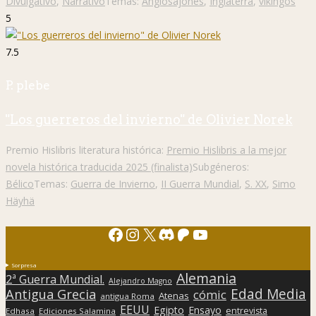
Divulgativo
,
Narrativo
Temas:
Anglosajones
,
Inglaterra
,
vikingos
5
7.5
P. plebe
"Los guerreros del invierno" de Olivier Norek
Premio Hislibris literatura histórica:
Premio Hislibris a la mejor
novela histórica traducida 2025 (finalista)
Subgéneros:
Bélico
Temas:
Guerra de Invierno
,
II Guerra Mundial
,
S. XX
,
Simo
Häyhä
Facebook
Instagram
X
Discord
Patreon
YouTube
Sorpresa
Alemania
2ª Guerra Mundial.
Alejandro Magno
Edad Media
Antigua Grecia
cómic
Atenas
antigua Roma
EEUU
Egipto
Ensayo
entrevista
Edhasa
Ediciones Salamina