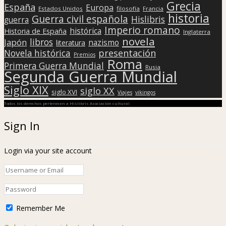
Grecia
España
Europa
Estados Unidos
filosofía
Francia
historia
Guerra civil española
Hislibris
guerra
Imperio romano
histórica
Historia de España
Inglaterra
novela
libros
Japón
nazismo
literatura
presentación
Novela histórica
Premios
Roma
Primera Guerra Mundial
Rusia
Segunda Guerra Mundial
Siglo XIX
siglo XX
siglo XVI
Viajes
vikingos
Todos los derechos pertenecen a Hislibris Asociación cultural
Sign In
Login via your site account
Remember Me