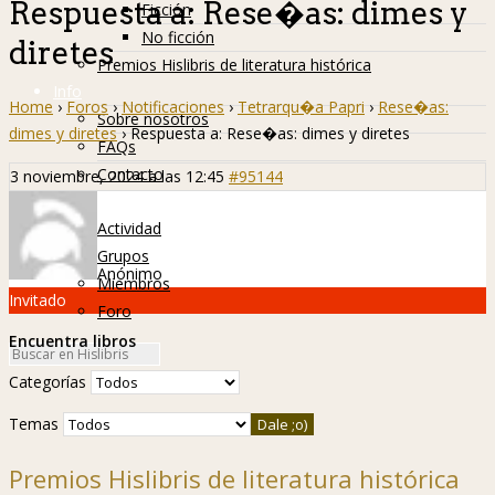
Respuesta a: Rese�as: dimes y
Ficción
No ficción
diretes
Premios Hislibris de literatura histórica
Info
Home
›
Foros
›
Notificaciones
›
Tetrarqu�a Papri
›
Rese�as:
Sobre nosotros
dimes y diretes
›
Respuesta a: Rese�as: dimes y diretes
FAQs
Contacto
3 noviembre, 2024 a las 12:45
#95144
Hislibreños
Actividad
Grupos
Anónimo
Miembros
Invitado
Foro
Encuentra libros
Categorías
Temas
Premios Hislibris de literatura histórica