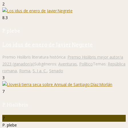
2
8.3
P. plebe
Los idus de enero de Javier Negrete
Premio Hislibris literatura histórica:
Premio Hislibris mejor autor/a
2023 (ganador/a)
Subgéneros:
Aventuras
,
Político
Temas:
República
romana
,
Roma
,
S. I a. C.
,
Senado
3
7
P. Hislibris
7
P. plebe