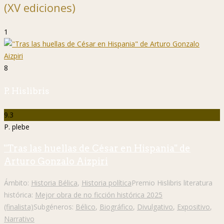
(XV ediciones)
1
8
P. Hislibris
9.3
P. plebe
"Tras las huellas de César en Hispania" de
Arturo Gonzalo Aizpiri
Ámbito:
Historia Bélica
,
Historia política
Premio Hislibris literatura
histórica:
Mejor obra de no ficción histórica 2025
(finalista)
Subgéneros:
Bélico
,
Biográfico
,
Divulgativo
,
Expositivo
,
Narrativo