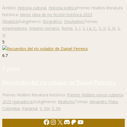
Ámbito:
Historia cultural
,
Historia política
Premio Hislibris literatura
histórica:
Mejor obra de no ficción histórica 2023
(finalista)
Subgéneros:
Biográfico
,
Divulgativo
Temas:
emperadores
,
Imperio romano
,
Roma
,
S. I
,
S. I a. C.
,
S. II
,
S. III
,
S.
IV
5
6.7
P. plebe
Recuerdos del río volador de Daniel Ferreira
Premio Hislibris literatura histórica:
Premio Hislibris mejor cubierta
2023 (ganador/a)
Subgéneros:
Realismo
Temas:
Alejandro Plata
,
Colombia
,
Panamá
,
S. XIX
,
S. XX
Facebook
Instagram
X
Discord
Patreon
YouTube