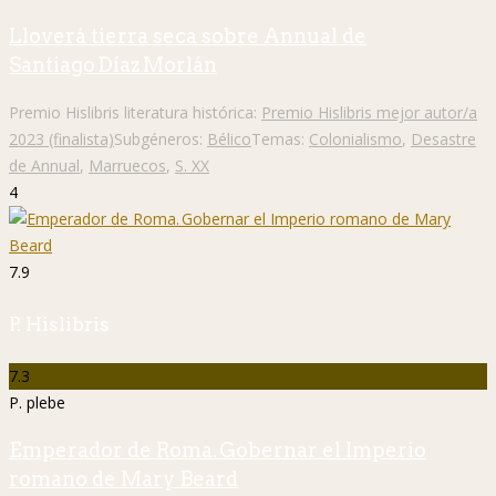
Lloverá tierra seca sobre Annual de
Santiago Díaz Morlán
Premio Hislibris literatura histórica:
Premio Hislibris mejor autor/a
2023 (finalista)
Subgéneros:
Bélico
Temas:
Colonialismo
,
Desastre
de Annual
,
Marruecos
,
S. XX
4
7.9
P. Hislibris
7.3
P. plebe
Emperador de Roma. Gobernar el Imperio
romano de Mary Beard