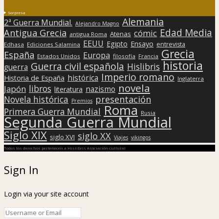
Sorpresa
Alemania
2ª Guerra Mundial.
Alejandro Magno
Edad Media
Antigua Grecia
cómic
Atenas
antigua Roma
EEUU
Egipto
Ensayo
entrevista
Edhasa
Ediciones Salamina
Grecia
España
Europa
Estados Unidos
filosofía
Francia
historia
Guerra civil española
Hislibris
guerra
Imperio romano
histórica
Historia de España
Inglaterra
novela
libros
Japón
nazismo
literatura
presentación
Novela histórica
Premios
Roma
Primera Guerra Mundial
Rusia
Segunda Guerra Mundial
Siglo XIX
siglo XX
siglo XVI
Viajes
vikingos
Todos los derechos pertenecen a Hislibris Asociación cultural
Sign In
Login via your site account