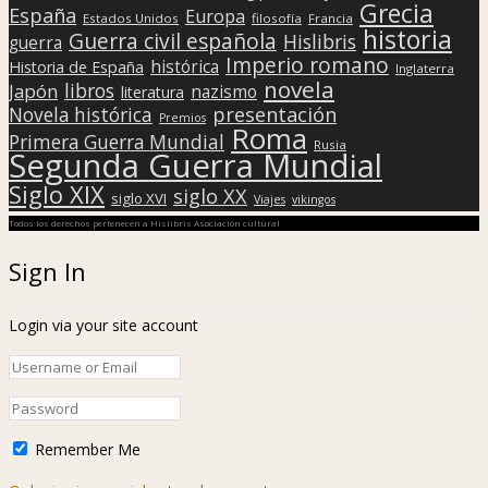
Grecia
España
Europa
Estados Unidos
filosofía
Francia
historia
Guerra civil española
Hislibris
guerra
Imperio romano
histórica
Historia de España
Inglaterra
novela
libros
Japón
nazismo
literatura
presentación
Novela histórica
Premios
Roma
Primera Guerra Mundial
Rusia
Segunda Guerra Mundial
Siglo XIX
siglo XX
siglo XVI
Viajes
vikingos
Todos los derechos pertenecen a Hislibris Asociación cultural
Sign In
Login via your site account
Remember Me