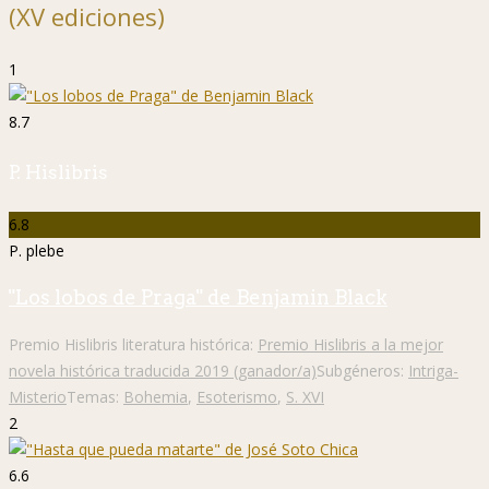
(XV ediciones)
1
8.7
P. Hislibris
6.8
P. plebe
"Los lobos de Praga" de Benjamin Black
Premio Hislibris literatura histórica:
Premio Hislibris a la mejor
novela histórica traducida 2019 (ganador/a)
Subgéneros:
Intriga-
Misterio
Temas:
Bohemia
,
Esoterismo
,
S. XVI
2
6.6