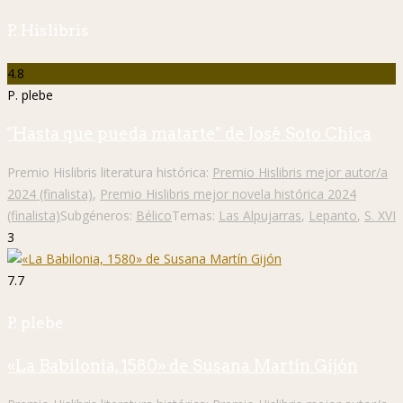
P. Hislibris
4.8
P. plebe
"Hasta que pueda matarte" de José Soto Chica
Premio Hislibris literatura histórica:
Premio Hislibris mejor autor/a
2024 (finalista)
,
Premio Hislibris mejor novela histórica 2024
(finalista)
Subgéneros:
Bélico
Temas:
Las Alpujarras
,
Lepanto
,
S. XVI
3
7.7
P. plebe
«La Babilonia, 1580» de Susana Martín Gijón