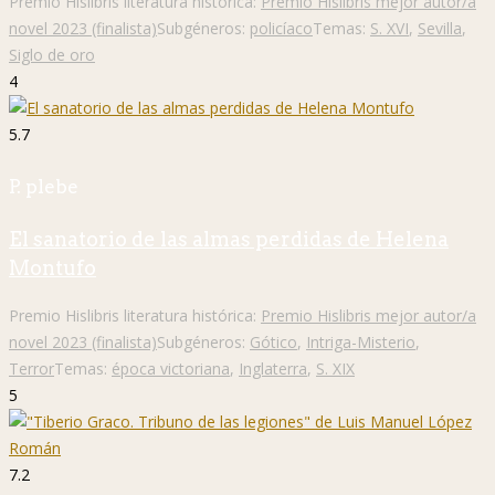
Premio Hislibris literatura histórica:
Premio Hislibris mejor autor/a
novel 2023 (finalista)
Subgéneros:
policíaco
Temas:
S. XVI
,
Sevilla
,
Siglo de oro
4
5.7
P. plebe
El sanatorio de las almas perdidas de Helena
Montufo
Premio Hislibris literatura histórica:
Premio Hislibris mejor autor/a
novel 2023 (finalista)
Subgéneros:
Gótico
,
Intriga-Misterio
,
Terror
Temas:
época victoriana
,
Inglaterra
,
S. XIX
5
7.2