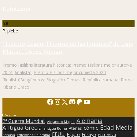
P. Hislibris
6.8
P. plebe
"Tiberio Graco. Tribuno de las legiones" de Luis
Manuel López Román
Premio Hislibris literatura histórica:
Premio Hislibris mejor autor/a
2024 (finalista)
,
Premio Hislibris mejor cubierta 2024
(finalista)
Subgéneros:
Biográfico
Temas:
República romana
,
Roma
,
Tiberio Graco
Facebook
Instagram
X
Discord
Patreon
YouTube
Sorpresa
Alemania
2ª Guerra Mundial.
Alejandro Magno
Edad Media
Antigua Grecia
cómic
Atenas
antigua Roma
EEUU
Egipto
Ensayo
entrevista
Edhasa
Ediciones Salamina