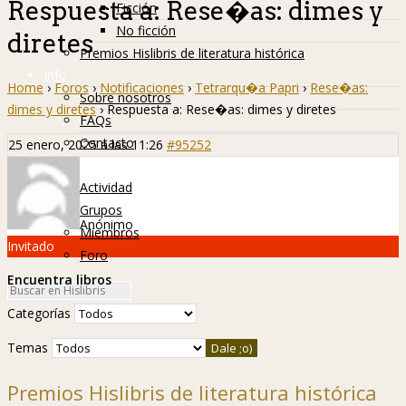
Respuesta a: Rese�as: dimes y
Ficción
No ficción
diretes
Premios Hislibris de literatura histórica
Info
Home
›
Foros
›
Notificaciones
›
Tetrarqu�a Papri
›
Rese�as:
Sobre nosotros
dimes y diretes
›
Respuesta a: Rese�as: dimes y diretes
FAQs
Contacto
25 enero, 2025 a las 11:26
#95252
Hislibreños
Actividad
Grupos
Anónimo
Miembros
Invitado
Foro
Encuentra libros
Categorías
Temas
Premios Hislibris de literatura histórica