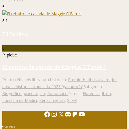
5
8.1
P. Hislibris
8
P. plebe
El retrato de casada de Maggie O’Farrell
Premio Hislibris literatura histórica:
Premio Hislibris a la mejor
novela histórica traducida 2023 (ganador/a)
Subgéneros:
Biográfico
,
psicológico
,
Romántico
Temas:
Florencia
,
Italia
,
Lucrezia de Medici
,
Renacimiento
,
S. XVI
Facebook
Instagram
X
Discord
Patreon
YouTube
Sorpresa