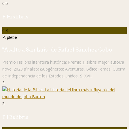
6.5
P. Hislibris
6.3
P. plebe
"Asalto a San Luis" de Rafael Sánchez Cobo
Premio Hislibris literatura histórica:
Premio Hislibris mejor autor/a
novel 2023 (finalista)
Subgéneros:
Aventuras
,
Bélico
Temas:
Guerra
de Independencia de los Estados Unidos
,
S. XVIII
3
5
P. Hislibris