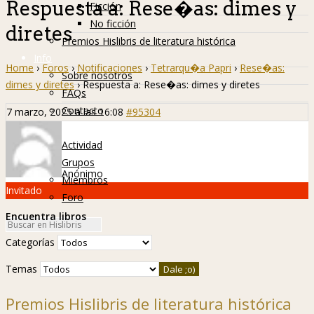
Respuesta a: Rese�as: dimes y
Ficción
No ficción
diretes
Premios Hislibris de literatura histórica
Info
Home
›
Foros
›
Notificaciones
›
Tetrarqu�a Papri
›
Rese�as:
Sobre nosotros
dimes y diretes
›
Respuesta a: Rese�as: dimes y diretes
FAQs
Contacto
7 marzo, 2025 a las 16:08
#95304
Hislibreños
Actividad
Grupos
Anónimo
Miembros
Invitado
Foro
Encuentra libros
Categorías
Temas
Premios Hislibris de literatura histórica