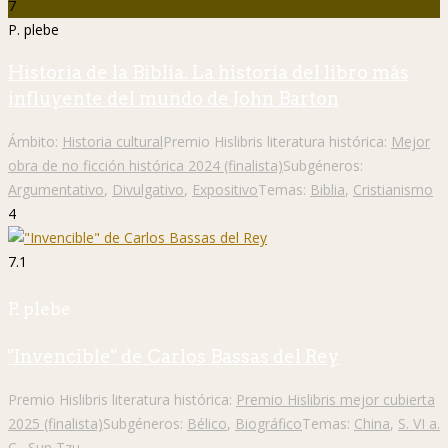
7
P. plebe
Historia de la Biblia. La historia del libro más
influyente del mundo de John Barton
Ámbito:
Historia cultural
Premio Hislibris literatura histórica:
Mejor
obra de no ficción histórica 2024 (finalista)
Subgéneros:
Argumentativo
,
Divulgativo
,
Expositivo
Temas:
Biblia
,
Cristianismo
4
7.1
P. plebe
"Invencible" de Carlos Bassas del Rey
Premio Hislibris literatura histórica:
Premio Hislibris mejor cubierta
2025 (finalista)
Subgéneros:
Bélico
,
Biográfico
Temas:
China
,
S. VI a.
C.
,
Sun Tzu