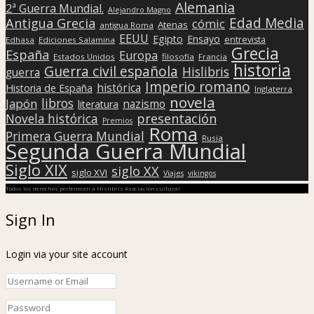
Alemania
2ª Guerra Mundial.
Alejandro Magno
Edad Media
Antigua Grecia
cómic
Atenas
antigua Roma
EEUU
Egipto
Ensayo
entrevista
Edhasa
Ediciones Salamina
Grecia
España
Europa
Estados Unidos
filosofía
Francia
historia
Guerra civil española
Hislibris
guerra
Imperio romano
histórica
Historia de España
Inglaterra
novela
libros
Japón
nazismo
literatura
presentación
Novela histórica
Premios
Roma
Primera Guerra Mundial
Rusia
Segunda Guerra Mundial
Siglo XIX
siglo XX
siglo XVI
Viajes
vikingos
Todos los derechos pertenecen a Hislibris Asociación cultural
Sign In
Login via your site account