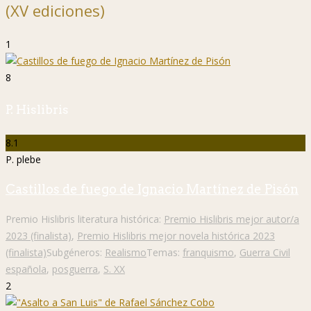
(XV ediciones)
1
8
P. Hislibris
8.1
P. plebe
Castillos de fuego de Ignacio Martínez de Pisón
Premio Hislibris literatura histórica:
Premio Hislibris mejor autor/a
2023 (finalista)
,
Premio Hislibris mejor novela histórica 2023
(finalista)
Subgéneros:
Realismo
Temas:
franquismo
,
Guerra Civil
española
,
posguerra
,
S. XX
2