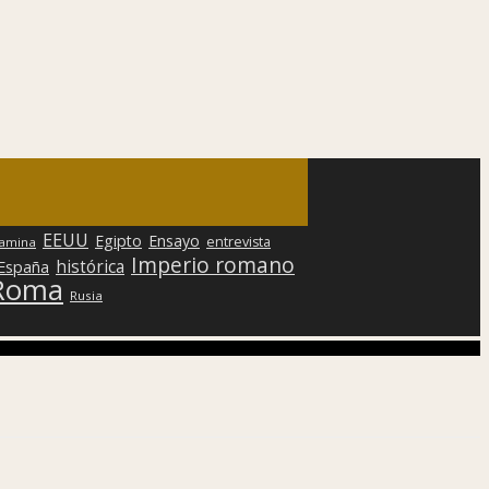
EEUU
Egipto
Ensayo
entrevista
lamina
Imperio romano
histórica
 España
Roma
Rusia