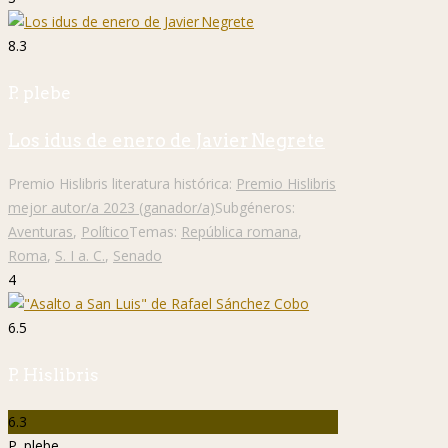
8.3
P. plebe
Los idus de enero de Javier Negrete
Premio Hislibris literatura histórica:
Premio Hislibris
mejor autor/a 2023 (ganador/a)
Subgéneros:
Aventuras
,
Político
Temas:
República romana
,
Roma
,
S. I a. C.
,
Senado
4
6.5
P. Hislibris
6.3
P. plebe