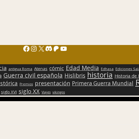
Facebook
Instagram
X
Discord
Patreon
YouTube
Edad Media
cia
cómic
Atenas
antigua Roma
Edhasa
Ediciones Sa
historia
Guerra civil española
Hislibris
a
Historia de
presentación
stórica
Primera Guerra Mundial
Premios
siglo XX
siglo XVI
Viajes
vikingos