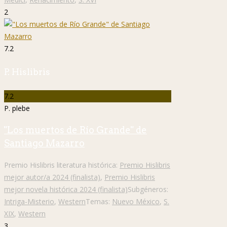
2
7.2
P. Hislibris
7.2
P. plebe
"Los muertos de Río Grande" de
Santiago Mazarro
Premio Hislibris literatura histórica:
Premio Hislibris
mejor autor/a 2024 (finalista)
,
Premio Hislibris
mejor novela histórica 2024 (finalista)
Subgéneros:
Intriga-Misterio
,
Western
Temas:
Nuevo México
,
S.
XIX
,
Western
3