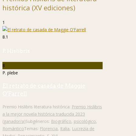
histórica (XV ediciones)
1
8.1
P. Hislibris
8
P. plebe
El retrato de casada de Maggie
O’Farrell
Premio Hislibris literatura histórica:
Premio Hislibris
a la mejor novela histórica traducida 2023
(ganador/a)
Subgéneros:
Biográfico
,
psicológico
,
Romántico
Temas:
Florencia
,
Italia
,
Lucrezia de
Medici
,
Renacimiento
,
S. XVI