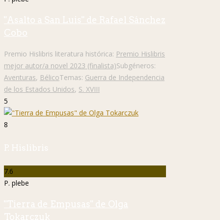
"Asalto a San Luis" de Rafael Sánchez
Cobo
Premio Hislibris literatura histórica:
Premio Hislibris
mejor autor/a novel 2023 (finalista)
Subgéneros:
Aventuras
,
Bélico
Temas:
Guerra de Independencia
de los Estados Unidos
,
S. XVIII
5
8
P. Hislibris
7.6
P. plebe
"Tierra de Empusas" de Olga
Tokarczuk