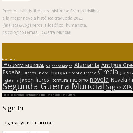
Premio Hislibris literatura histórica:
Premio Hislibris
a la mejor novela histórica traducida 2025
(finalista)
Subgéneros:
Filosófico
,
humanista
,
psicológico
Temas:
I Guerra Mundial
Sorpresa
Alemania
Antigua Gre
2ª Guerra Mundial.
Alejandro Magno
Grecia
España
Europa
guerr
Estados Unidos
filosofía
Francia
novela
libros
Japón
Novela hi
nazismo
literatura
Inglaterra
Segunda Guerra Mundial
Siglo XIX
Todos los derechos pertenecen a Hislibris Asociación cultural
Sign In
Login via your site account