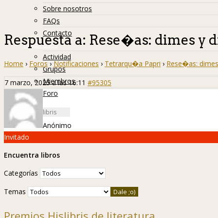
Sobre nosotros
FAQs
Contacto
Respuesta a: Rese�as: dimes y d
Hislibreños
Actividad
Home
›
Foros
›
Notificaciones
›
Tetrarqu�a Papri
›
Rese�as: dimes 
Grupos
Miembros
7 marzo, 2025 a las 16:11
#95305
Foro
Anónimo
Invitado
Encuentra libros
Categorías
Temas
Premios Hislibris de literatura