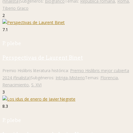
(finalista)
Subgéneros:
Biográfico
Temas:
República romana
,
Roma
,
Tiberio Graco
2
7.1
P. plebe
Perspectivas de Laurent Binet
Premio Hislibris literatura histórica:
Premio Hislibris mejor cubierta
2024 (finalista)
Subgéneros:
Intriga-Misterio
Temas:
Florencia
,
Renacimiento
,
S. XVI
3
8.3
P. plebe