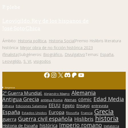
P. plebe
Leovigildo. Rey de los hispanos de
José Soto Chica
Ámbito:
Historia política
,
Historia Social
Premio Hislibris literatura
histórica:
Mejor obra de no ficción histórica 2023
(finalista)
Subgéneros:
Biográfico
,
Divulgativo
Temas:
España
,
Leovigildo
,
S. VI
,
visigodos
Facebook
Instagram
X
Discord
Patreon
YouTube
Sorpresa
Alemania
2ª Guerra Mundial.
Alejandro Magno
Edad Media
Antigua Grecia
cómic
Atenas
antigua Roma
EEUU
Egipto
Ensayo
entrevista
Edhasa
Ediciones Salamina
Grecia
España
Europa
Estados Unidos
filosofía
Francia
historia
Guerra civil española
Hislibris
guerra
Imperio romano
histórica
Historia de España
Inglaterra