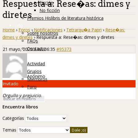
Respuesta a: Rese�as: dimes y
Ficción
No ficción
diretes
Premios Hislibris de literatura histórica
Info
Home
›
Foros
›
Notificaciones
›
Tetrarqu�a Papri
›
Rese�as:
Sobre nosotros
dimes y diretes
›
Respuesta a: Rese�as: dimes y diretes
FAQs
Contacto
21 mayo, 2025 a las 06:35
#95373
Hislibreños
Actividad
Grupos
Anónimo
Miembros
Invitado
Foro
Orgullo y prejuicio
.
Encuentra libros
Categorías
Temas