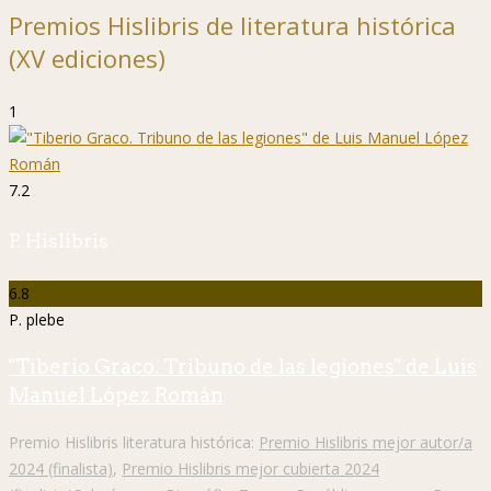
Premios Hislibris de literatura histórica
(XV ediciones)
1
7.2
P. Hislibris
6.8
P. plebe
"Tiberio Graco. Tribuno de las legiones" de Luis
Manuel López Román
Premio Hislibris literatura histórica:
Premio Hislibris mejor autor/a
2024 (finalista)
,
Premio Hislibris mejor cubierta 2024