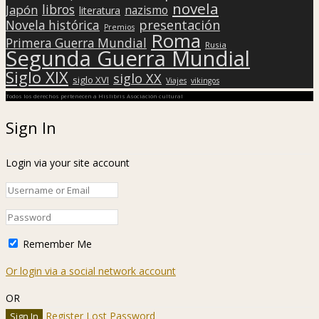
novela
libros
Japón
nazismo
literatura
presentación
Novela histórica
Premios
Roma
Primera Guerra Mundial
Rusia
Segunda Guerra Mundial
Siglo XIX
siglo XX
siglo XVI
Viajes
vikingos
Todos los derechos pertenecen a Hislibris Asociación cultural
Sign In
Login via your site account
Remember Me
Or login via a social network account
OR
Register
Lost Password