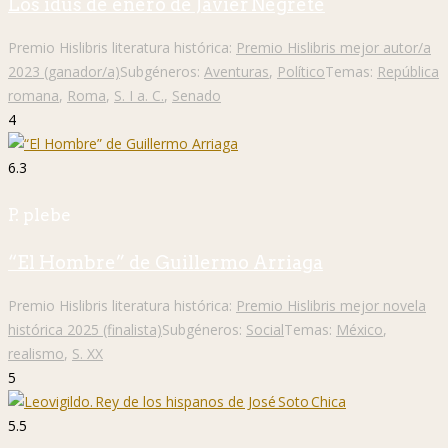
Los idus de enero de Javier Negrete
Premio Hislibris literatura histórica:
Premio Hislibris mejor autor/a
2023 (ganador/a)
Subgéneros:
Aventuras
,
Político
Temas:
República
romana
,
Roma
,
S. I a. C.
,
Senado
4
6.3
P. plebe
“El Hombre” de Guillermo Arriaga
Premio Hislibris literatura histórica:
Premio Hislibris mejor novela
histórica 2025 (finalista)
Subgéneros:
Social
Temas:
México
,
realismo
,
S. XX
5
5.5