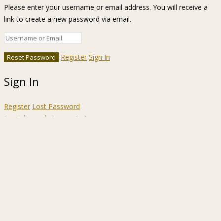
Please enter your username or email address. You will receive a
link to create a new password via email.
Register
Sign In
Sign In
Register
Lost Password
Ir a la barra de herramientas
Acerca
WordPress.org
de
Documentación
WordPress
Aprende WordPress
Soporte
Sugerencias
Acceder
Registrarse