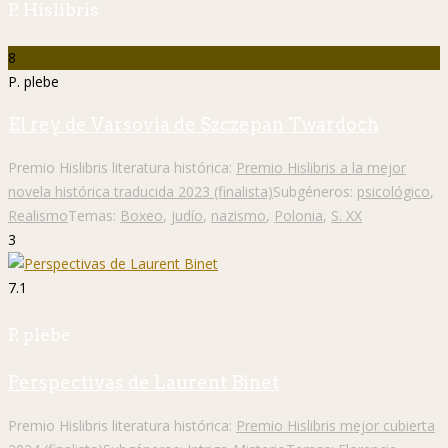
P. Hislibris
8
P. plebe
El rey de Varsovia de Szczepan Twardoch
Premio Hislibris literatura histórica:
Premio Hislibris a la mejor
novela histórica traducida 2023 (finalista)
Subgéneros:
psicológico
,
Realismo
Temas:
Boxeo
,
judío
,
nazismo
,
Polonia
,
S. XX
3
7.1
P. plebe
Perspectivas de Laurent Binet
Premio Hislibris literatura histórica:
Premio Hislibris mejor cubierta