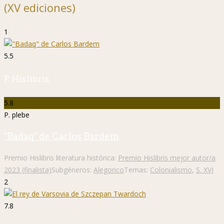
(XV ediciones)
1
5.5
P. Hislibris
5.8
P. plebe
"Badaq" de Carlos Bardem
Premio Hislibris literatura histórica:
Premio Hislibris mejor autor/a
2023 (finalista)
Subgéneros:
Alegorico
Temas:
Colonialismo
,
S. XVI
2
7.8