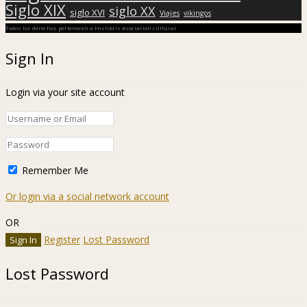
Siglo XIX
siglo XX
siglo XVI
Viajes
vikingos
Todos los derechos pertenecen a Hislibris Asociación cultural
Sign In
Login via your site account
Remember Me
Or login via a social network account
OR
Register
Lost Password
Lost Password