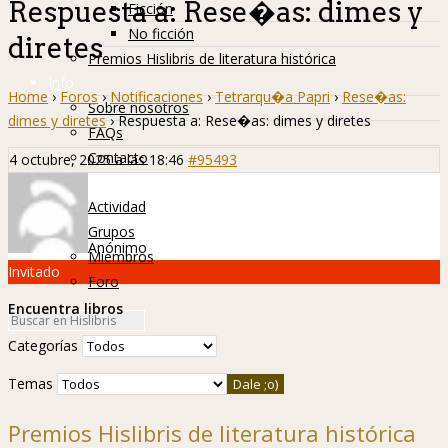
Respuesta a: Rese�as: dimes y
Ficción
No ficción
diretes
Premios Hislibris de literatura histórica
Info
Home
›
Foros
›
Notificaciones
›
Tetrarqu�a Papri
›
Rese�as:
Sobre nosotros
dimes y diretes
›
Respuesta a: Rese�as: dimes y diretes
FAQs
Contacto
4 octubre, 2025 a las 18:46
#95493
Hislibreños
Actividad
Grupos
Anónimo
Miembros
Invitado
Foro
Encuentra libros
Categorías
Temas
Premios Hislibris de literatura histórica