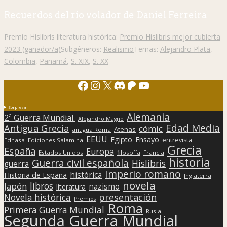
Recuerdos del río volador de Daniel Ferreira
Premio Hislibris literatura histórica:
Premio Hislibris mejor cubierta
2023 (ganador/a)
Subgéneros:
Realismo
Temas:
Alejandro Plata
,
Colombia
,
Panamá
,
S. XIX
,
S. XX
Facebook
Instagram
X
Discord
Patreon
YouTube
Sorpresa
Alemania
2ª Guerra Mundial.
Alejandro Magno
Edad Media
Antigua Grecia
cómic
Atenas
antigua Roma
EEUU
Egipto
Ensayo
entrevista
Edhasa
Ediciones Salamina
Grecia
España
Europa
Estados Unidos
filosofía
Francia
historia
Guerra civil española
Hislibris
guerra
Imperio romano
histórica
Historia de España
Inglaterra
novela
libros
Japón
nazismo
literatura
presentación
Novela histórica
Premios
Roma
Primera Guerra Mundial
Rusia
Segunda Guerra Mundial