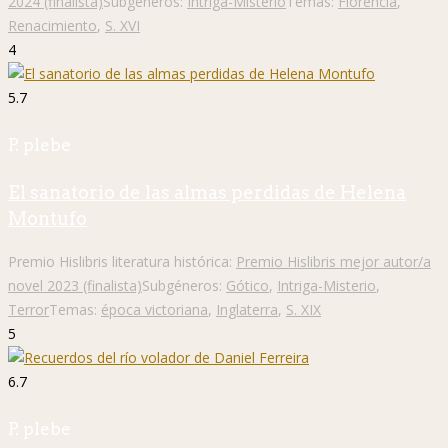
2024 (finalista)
Subgéneros:
Intriga-Misterio
Temas:
Florencia
,
Renacimiento
,
S. XVI
4
5.7
P. plebe
El sanatorio de las almas perdidas de Helena
Montufo
Premio Hislibris literatura histórica:
Premio Hislibris mejor autor/a
novel 2023 (finalista)
Subgéneros:
Gótico
,
Intriga-Misterio
,
Terror
Temas:
época victoriana
,
Inglaterra
,
S. XIX
5
6.7
P. plebe