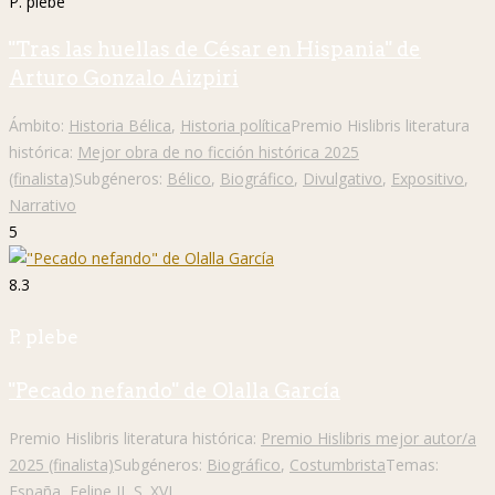
P. plebe
"Tras las huellas de César en Hispania" de
Arturo Gonzalo Aizpiri
Ámbito:
Historia Bélica
,
Historia política
Premio Hislibris literatura
histórica:
Mejor obra de no ficción histórica 2025
(finalista)
Subgéneros:
Bélico
,
Biográfico
,
Divulgativo
,
Expositivo
,
Narrativo
5
8.3
P. plebe
"Pecado nefando" de Olalla García
Premio Hislibris literatura histórica:
Premio Hislibris mejor autor/a
2025 (finalista)
Subgéneros:
Biográfico
,
Costumbrista
Temas:
España
,
Felipe II
,
S. XVI