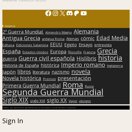
Facebook
Instagram
X
Discord
Patreon
YouTube
Sorpresa
Alemania
2ª Guerra Mundial.
Alejandro Magno
Edad Media
Antigua Grecia
cómic
Atenas
antigua Roma
EEUU
Egipto
Ensayo
entrevista
Edhasa
Ediciones Salamina
Grecia
España
Europa
Estados Unidos
filosofía
Francia
historia
Guerra civil española
Hislibris
guerra
Imperio romano
histórica
Historia de España
Inglaterra
novela
libros
Japón
nazismo
literatura
presentación
Novela histórica
Premios
Roma
Primera Guerra Mundial
Rusia
Segunda Guerra Mundial
Siglo XIX
siglo XX
siglo XVI
Viajes
vikingos
Todos los derechos pertenecen a Hislibris Asociación cultural
Sign In