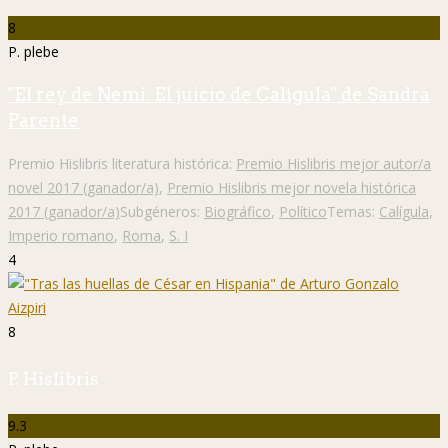
8
P. plebe
"El rey de Nemi. El juicio de Calígula" de Sandra
Parente
Premio Hislibris literatura histórica:
Premio Hislibris mejor autor/a
novel 2017 (ganador/a)
,
Premio Hislibris mejor novela histórica
2017 (ganador/a)
Subgéneros:
Biográfico
,
Político
Temas:
Calígula
,
Imperio romano
,
Roma
,
S. I
4
8
P. Hislibris
9.3