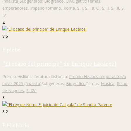
(finalista)
Subgéneros:
Biográfico
,
Divulgativo
Temas:
emperadores
,
Imperio romano
,
Roma
,
S. I
,
S. I a. C.
,
S. II
,
S. III
,
S.
IV
2
8.6
P. plebe
“El ocaso del príncipe” de Enrique Lacárcel
Premio Hislibris literatura histórica:
Premio Hislibris mejor autor/a
novel 2025 (finalista)
Subgéneros:
Biográfico
Temas:
Música
,
Reino
de Napoles
,
S. XVI
3
8.2
P. Hislibris