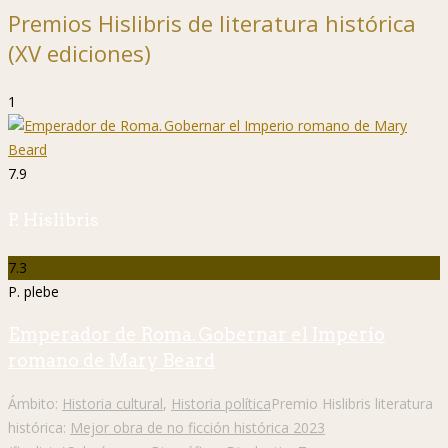
Premios Hislibris de literatura histórica
(XV ediciones)
1
7.9
P. Hislibris
7.3
P. plebe
Emperador de Roma. Gobernar el Imperio
romano de Mary Beard
Ámbito:
Historia cultural
,
Historia política
Premio Hislibris literatura
histórica:
Mejor obra de no ficción histórica 2023