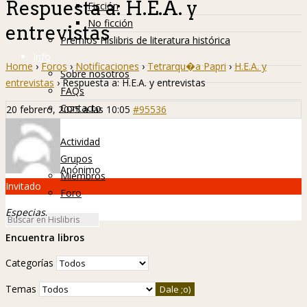
Respuesta a: H.E.A. y
Ficción
No ficción
entrevistas
Premios Hislibris de literatura histórica
Info
Home
›
Foros
›
Notificaciones
›
Tetrarqu�a Papri
›
H.E.A. y
Sobre nosotros
entrevistas
›
Respuesta a: H.E.A. y entrevistas
FAQs
Contacto
20 febrero, 2025 a las 10:05
#95536
Hislibreños
Actividad
Grupos
Anónimo
Miembros
Invitado
Foro
Especias
.
Encuentra libros
Categorías
Temas