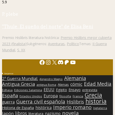
5.9
P. plebe
"Thule. El sueño del norte" de Elisa Beni
Premio Hislibris literatura histórica:
Premio Hislibris mejor cubierta
2023 (finalista)
Subgéneros:
Aventuras
,
Político
Temas:
II Guerra
Mundial
,
S. XX
Facebook
Instagram
X
Discord
Patreon
YouTube
Sorpresa
Alemania
2ª Guerra Mundial.
Alejandro Magno
Edad Media
Antigua Grecia
cómic
Atenas
antigua Roma
EEUU
Egipto
Ensayo
entrevista
Edhasa
Ediciones Salamina
Grecia
España
Europa
Estados Unidos
filosofía
Francia
historia
Guerra civil española
Hislibris
guerra
Imperio romano
histórica
Historia de España
Inglaterra
novela
libros
Japón
nazismo
literatura