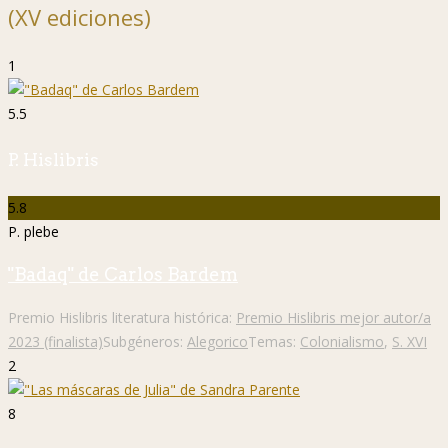
(XV ediciones)
1
5.5
P. Hislibris
5.8
P. plebe
"Badaq" de Carlos Bardem
Premio Hislibris literatura histórica:
Premio Hislibris mejor autor/a
2023 (finalista)
Subgéneros:
Alegorico
Temas:
Colonialismo
,
S. XVI
2
8