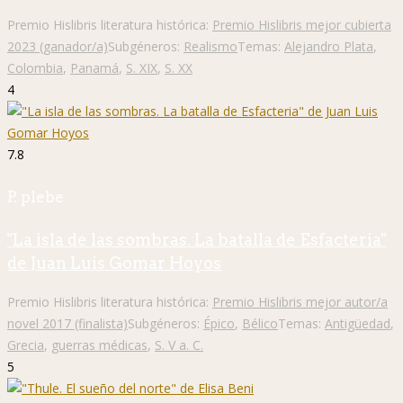
Premio Hislibris literatura histórica:
Premio Hislibris mejor cubierta
2023 (ganador/a)
Subgéneros:
Realismo
Temas:
Alejandro Plata
,
Colombia
,
Panamá
,
S. XIX
,
S. XX
4
7.8
P. plebe
"La isla de las sombras. La batalla de Esfacteria"
de Juan Luis Gomar Hoyos
Premio Hislibris literatura histórica:
Premio Hislibris mejor autor/a
novel 2017 (finalista)
Subgéneros:
Épico
,
Bélico
Temas:
Antigüedad
,
Grecia
,
guerras médicas
,
S. V a. C.
5