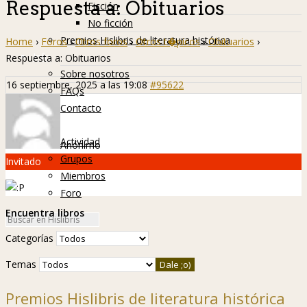
Respuesta a: Obituarios
Ficción
No ficción
Premios Hislibris de literatura histórica
Home
›
Foros
›
Otros foros
›
Otros t�picos
›
Obituarios
›
Info
Respuesta a: Obituarios
Sobre nosotros
16 septiembre, 2025 a las 19:08
#95622
FAQs
Contacto
Hislibreños
Actividad
Anónimo
Grupos
Invitado
Miembros
Foro
Encuentra libros
Categorías
Temas
Premios Hislibris de literatura histórica