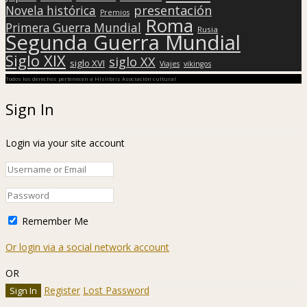
presentación
Novela histórica
Premios
Roma
Primera Guerra Mundial
Rusia
Segunda Guerra Mundial
Siglo XIX
siglo XX
siglo XVI
Viajes
vikingos
Todos los derechos pertenecen a Hislibris Asociación cultural
Sign In
Login via your site account
Remember Me
Or login via a social network account
OR
Register
Lost Password