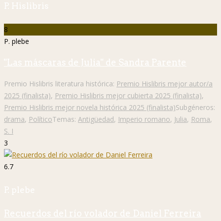
P. Hislibris
8
P. plebe
"Las máscaras de Julia" de Sandra Parente
Premio Hislibris literatura histórica:
Premio Hislibris mejor autor/a
2025 (finalista)
,
Premio Hislibris mejor cubierta 2025 (finalista)
,
Premio Hislibris mejor novela histórica 2025 (finalista)
Subgéneros:
drama
,
Político
Temas:
Antigüedad
,
Imperio romano
,
Julia
,
Roma
,
S. I
3
6.7
P. plebe
Recuerdos del río volador de Daniel Ferreira