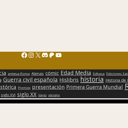
Facebook
Instagram
X
Discord
Patreon
YouTube
Edad Media
cia
cómic
Atenas
antigua Roma
Edhasa
Ediciones Sa
historia
Guerra civil española
Hislibris
a
Historia de
presentación
stórica
Primera Guerra Mundial
Premios
siglo XX
siglo XVI
Viajes
vikingos