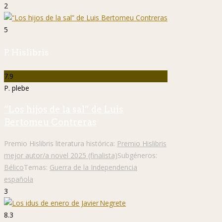
2
5
P. Hislibris
7.9
P. plebe
“Los hijos de la sal” de Luis
Bertomeu Contreras
Premio Hislibris literatura histórica:
Premio Hislibris
mejor autor/a novel 2025 (finalista)
Subgéneros:
Bélico
Temas:
Guerra de la Independencia
española
3
8.3