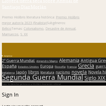
Lloverá tierra seca sobre Annual de
Santiago Díaz Morlán
Premio Hislibris literatura histórica:
Premio Hislibris
mejor autor/a 2023 (finalista)
Subgéneros:
Bélico
Temas:
Colonialismo
,
Desastre de Annual
,
Marruecos
,
S. XX
Sorpresa
Alemania
Antigua Gre
2ª Guerra Mundial.
Alejandro Magno
Grecia
España
Europa
guerr
Estados Unidos
filosofía
Francia
novela
libros
Japón
Novela hi
nazismo
literatura
Inglaterra
Segunda Guerra Mundial
Siglo XIX
Todos los derechos pertenecen a Hislibris Asociación cultural
Sign In