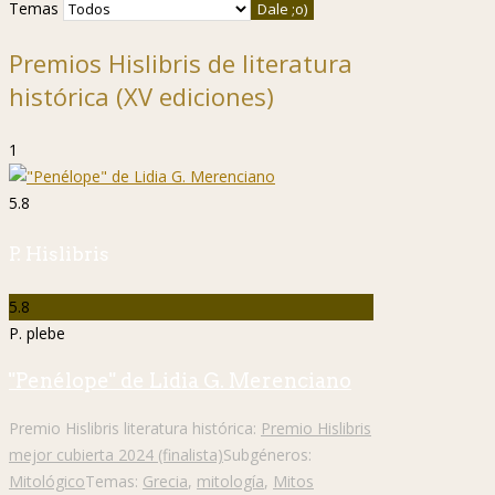
Temas
Premios Hislibris de literatura
histórica (XV ediciones)
1
5.8
P. Hislibris
5.8
P. plebe
"Penélope" de Lidia G. Merenciano
Premio Hislibris literatura histórica:
Premio Hislibris
mejor cubierta 2024 (finalista)
Subgéneros:
Mitológico
Temas:
Grecia
,
mitología
,
Mitos