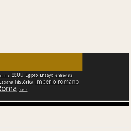
EEUU
Egipto
Ensayo
entrevista
lamina
Imperio romano
histórica
 España
Roma
Rusia