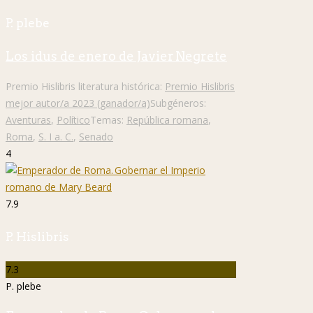
P. plebe
Los idus de enero de Javier Negrete
Premio Hislibris literatura histórica:
Premio Hislibris
mejor autor/a 2023 (ganador/a)
Subgéneros:
Aventuras
,
Político
Temas:
República romana
,
Roma
,
S. I a. C.
,
Senado
4
7.9
P. Hislibris
7.3
P. plebe