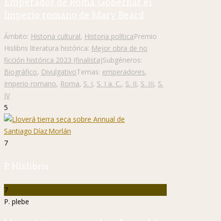
Emperador de Roma. Gobernar el
Imperio romano de Mary Beard
Ámbito:
Historia cultural
,
Historia política
Premio
Hislibris literatura histórica:
Mejor obra de no
ficción histórica 2023 (finalista)
Subgéneros:
Biográfico
,
Divulgativo
Temas:
emperadores
,
Imperio romano
,
Roma
,
S. I
,
S. I a. C.
,
S. II
,
S. III
,
S.
IV
5
7
P. Hislibris
7
P. plebe