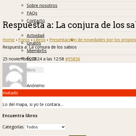
Sobre nosotros
FAQs
Contacto
Respuesta a: La conjura de los sa
Hislibreños
Actividad
Home
›
Foros
›
Libros
›
Presentaci�n de novedades por los propios
Grupos
Respuesta a: La conjura de los sabios
Miembros
Foro
25 noviembre, 2024 a las 12:58
#95856
Anónimo
Invitado
Lo del mapa, si yo te contara…
Encuentra libros
Categorías